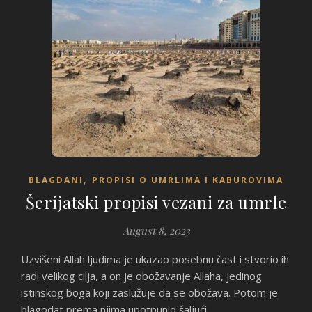
,
BLAGDANI
PROPISI O UMRLIMA I KABUROVIMA
Šerijatski propisi vezani za umrle
August 8, 2023
Uzvišeni Allah ljudima je ukazao posebnu čast i stvorio ih
radi velikog cilja, a on je obožavanje Allaha, jedinog
istinskog boga koji zaslužuje da se obožava. Potom je
blagodat prema njima upotpunio šaljući…