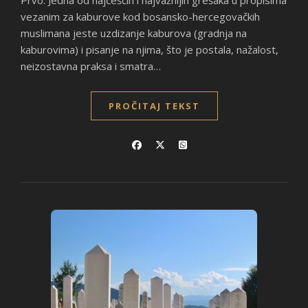
Prvo: Jedna od najčešćih i najvažnijih grešaka u propisima
vezanim za kaburove kod bosansko-hercegovačkih
muslimana jeste uzdizanje kaburova (gradnja na
kaburovima) i pisanje na njima, što je postala, nažalost,
neizostavna praksa i smatra…
PROČITAJ TEKST