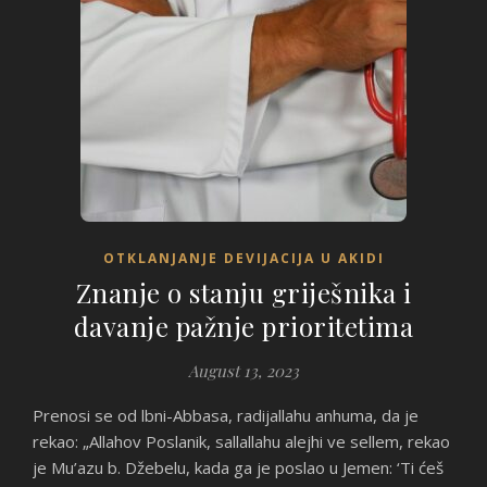
OTKLANJANJE DEVIJACIJA U AKIDI
Znanje o stanju griješnika i
davanje pažnje prioritetima
August 13, 2023
Prenosi se od lbni-Abbasa, radijallahu anhuma, da je
rekao: „Allahov Poslanik, sallallahu alejhi ve sellem, rekao
je Mu’azu b. Džebelu, kada ga je poslao u Jemen: ‘Ti ćeš