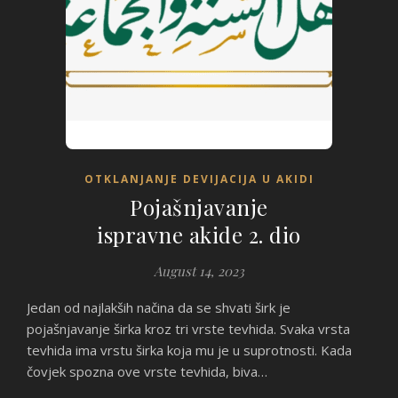
OTKLANJANJE DEVIJACIJA U AKIDI
Pojašnjavanje
ispravne akide 2. dio
August 14, 2023
Jedan od najlakših načina da se shvati širk je
pojašnjavanje širka kroz tri vrste tevhida. Svaka vrsta
tevhida ima vrstu širka koja mu je u suprotnosti. Kada
čovjek spozna ove vrste tevhida, biva…