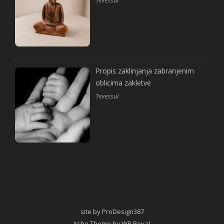
Tevessul
Propis zaklinjanja zabranjenim
oblicima zakletve
Tevessul
site by ProDesign387
Ashe Theme by
WP Royal
.