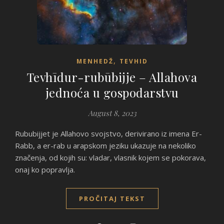
,
MENHEDŽ
TEVHID
Tevhīdur-rubūbijje – Allahova
jednoća u gospodarstvu
August 8, 2023
Rububijjet je Allahovo svojstvo, derivirano iz imena Er-
Rabb, a er-rab u arapskom jeziku ukazuje na nekoliko
značenja, od kojih su: vladar, vlasnik kojem se pokorava,
onaj ko popravlja.
PROČITAJ TEKST