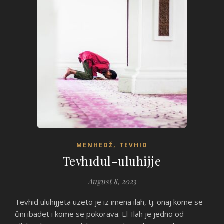
,
MENHEDŽ
TEVHID
Tevhīdul-ulūhijje
August 8, 2023
Tevhīd ulūhijjeta uzeto je iz imena ilah, tj. onaj kome se
čini ibadet i kome se pokorava. El-Ilah je jedno od