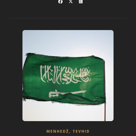
,
MENHEDŽ
TEVHID