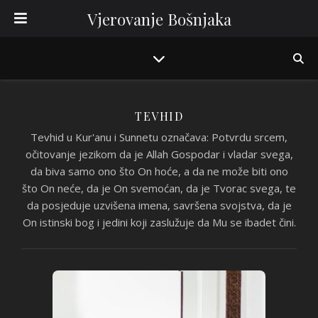
Vjerovanje Bošnjaka
TEVHID
Tevhid u Kur'anu i Sunnetu označava: Potvrdu srcem,
očitovanje jezikom da je Allah Gospodar i vladar svega,
da biva samo ono što On hoće, a da ne može biti ono
što On neće, da je On svemoćan, da je Tvorac svega, te
da posjeduje uzvišena imena, savršena svojstva, da je
On istinski bog i jedini koji zaslužuje da Mu se ibadet čini.