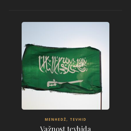
,
MENHEDŽ
TEVHID
Važnost tevhida