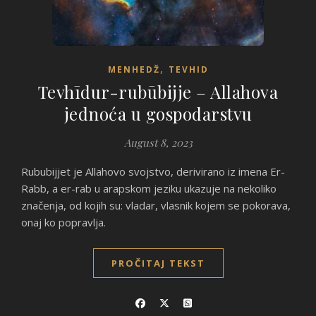
,
MENHEDŽ
TEVHID
Tevhīdur-rubūbijje – Allahova
jednoća u gospodarstvu
August 8, 2023
Rububijjet je Allahovo svojstvo, derivirano iz imena Er-
Rabb, a er-rab u arapskom jeziku ukazuje na nekoliko
značenja, od kojih su: vladar, vlasnik kojem se pokorava,
onaj ko popravlja.
PROČITAJ TEKST