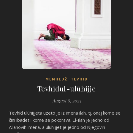
,
MENHEDŽ
TEVHID
Tevhīdul-ulūhijje
August 8, 2023
Tevhīd ulūhijjeta uzeto je iz imena ilah, tj. onaj kome se
čini ibadet i kome se pokorava. El-Ilah je jedno od
Allahovih imena, a uluhijjet je jedno od Njegovih