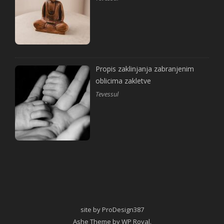
Propis zaklinjanja zabranjenim
oblicima zakletve
Tevessul
site by ProDesign387
Ashe Theme by
WP Royal
.