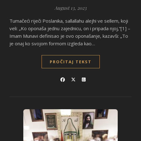
August 13, 2023
Tumačeći riječi Poslanika, sallallahu alejhi ve sellem, koji
veli: „Ko oponaša jednu zajednicu, on i pripada njoj,“[1] –
Imam Munavi definisao je ovo oponašanje, kazavši: „To
je onaj ko svojom formom izgleda kao…
PROČITAJ TEKST