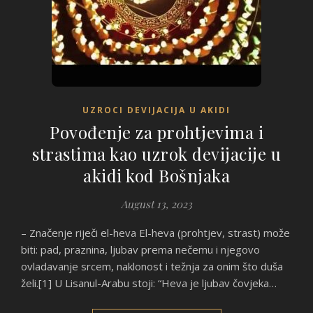
UZROCI DEVIJACIJA U AKIDI
Povođenje za prohtjevima i
strastima kao uzrok devijacije u
akidi kod Bošnjaka
August 13, 2023
– Značenje riječi el-heva El-heva (prohtjev, strast) može
biti: pad, praznina, ljubav prema nečemu i njegovo
ovladavanje srcem, naklonost i težnja za onim što duša
želi.[1] U Lisanul-Arabu stoji: “Heva je ljubav čovjeka…