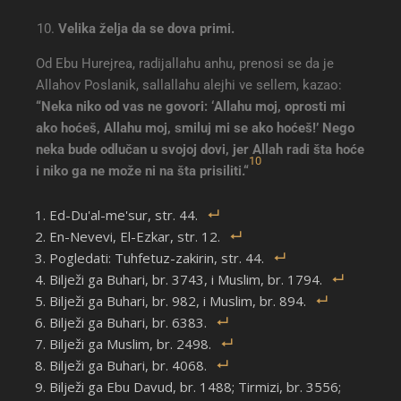
Velika želja da se dova primi.
Od Ebu Hurejrea, radijallahu anhu, prenosi se da je
Allahov Poslanik, sallallahu alejhi ve sellem, kazao:
“Neka niko od vas ne govori: ‘Allahu moj, oprosti mi
ako hoćeš, Allahu moj, smiluj mi se ako hoćeš!’ Nego
neka bude odlučan u svojoj dovi, jer Allah radi šta hoće
10
i niko ga ne može ni na šta prisiliti.“
Ed-Du'al-me'sur, str. 44.
En-Nevevi, El-Ezkar, str. 12.
Pogledati: Tuhfetuz-zakirin, str. 44.
Bilježi ga Buhari, br. 3743, i Muslim, br. 1794.
Bilježi ga Buhari, br. 982, i Muslim, br. 894.
Bilježi ga Buhari, br. 6383.
Bilježi ga Muslim, br. 2498.
Bilježi ga Buhari, br. 4068.
Bilježi ga Ebu Davud, br. 1488; Tirmizi, br. 3556;