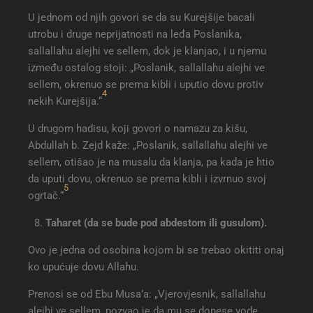
U jednom od njih govori se da su Kurejšije bacali
utrobu i druge neprijatnosti na leđa Poslanika,
sallallahu alejhi ve sellem, dok je klanjao, i u njemu
između ostalog stoji: „Poslanik, sallallahu alejhi ve
sellem, okrenuo se prema kibli i uputio dovu protiv
4
nekih Kurejšija.“
U drugom hadisu, koji govori o namazu za kišu,
Abdullah b. Zejd kaže: „Poslanik, sallallahu alejhi ve
sellem, otišao je na musalu da klanja, pa kada je htio
da uputi dovu, okrenuo se prema kibli i izvrnuo svoj
5
ogrtač.“
Taharet (da se bude pod abdestom ili gusulom).
Ovo je jedna od osobina kojom bi se trebao okititi onaj
ko upućuje dovu Allahu.
Prenosi se od Ebu Musa’a: „Vjerovjesnik, sallallahu
alejhi ve sellem, pozvao je da mu se donese vode,