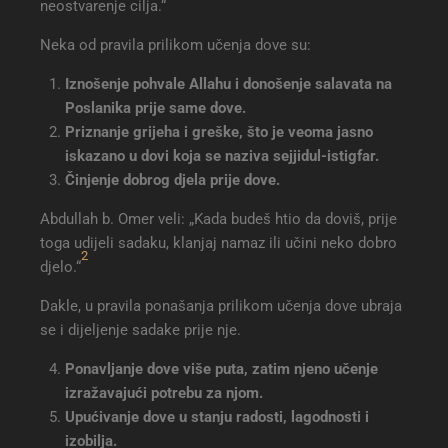
neostvarenje cilja.“
Neka od pravila prilikom učenja dove su:
Iznošenje pohvale Allahu i donošenje salavata na
Poslanika prije same dove.
Priznanje grijeha i greške, što je veoma jasno
iskazano u dovi koja se naziva sejjidul-istigfar.
Činjenje dobrog djela prije dove.
Abdullah b. Omer veli: „Kada budeš htio da doviš, prije
toga udijeli sadaku, klanjaj namaz ili učini neko dobro
2
djelo.“
Dakle, u pravila ponašanja prilikom učenja dove ubraja
se i dijeljenje sadake prije nje.
Ponavljanje dove više puta, zatim njeno učenje
izražavajući potrebu za njom.
Upućivanje dove u stanju radosti, lagodnosti i
izobilja.