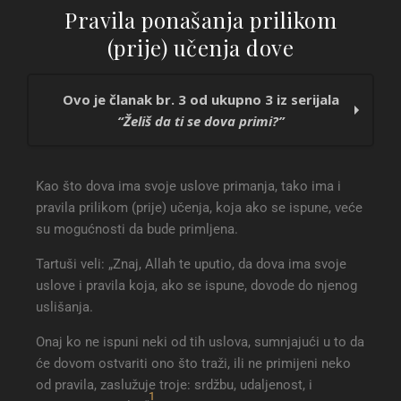
Pravila ponašanja prilikom
(prije) učenja dove
Ovo je članak br. 3 od ukupno 3 iz serijala
“Želiš da ti se dova primi?”
Pravila lijepog ponašanja prilikom upućivanja
Kao što dova ima svoje uslove primanja, tako ima i
dove i uzroci njenog primanja
pravila prilikom (prije) učenja, koja ako se ispune, veće
Uzroci primanja dove
su mogućnosti da bude primljena.
Pravila ponašanja prilikom (prije) učenja
dove
Tartuši veli: „Znaj, Allah te uputio, da dova ima svoje
uslove i pravila koja, ako se ispune, dovode do njenog
uslišаnja.
Onaj ko ne ispuni neki od tih uslova, sumnjajući u to da
će dovom ostvariti ono što traži, ili ne primijeni neko
od pravila, zaslužuje troje: srdžbu, udaljenost, i
1