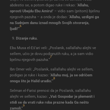
abdestio se, a potom digao ruke i rekao:
‘Allahu,
oprosti Ubejdu Ebu Amiru!’
– vidio sam (pritom) bjelinu
njegovih pazuha – a onda je dodao:
‘Allahu, uzdigni ga
na Sudnjem danu iznad mnogih Svojih stvorenja,
6
ljudi!’
“
Dizanje ruku.
Ebu Musa el-Eš’ari veli: „Poslanik, sallallahu alejhi ve
sellem, učio je dovu podignutih ruku, a ja sam vidio
7
bjelinu njegovih pazuha.“
Ibn Omer veli: „Poslanik, sallallahu alejhi ve sellem,
podigao je ruke i kazao:
‘Allahu moj, ja se odričem
8
onoga što je Halid uradio.’
“
Selman el-Farisi prenosi da je Poslanik, sallallahu
alejhi ve sellem, kazao:
„Vaš Gospodar je plemenit i
stidi se da vrati ruke roba prazne kada Ga nešto
9
zamoli.“