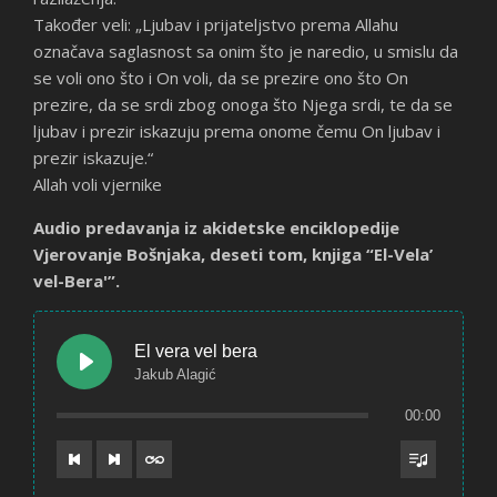
Također veli: „Ljubav i prijateljstvo prema Allahu
označava saglasnost sa onim što je naredio, u smislu da
se voli ono što i On voli, da se prezire ono što On
prezire, da se srdi zbog onoga što Njega srdi, te da se
ljubav i prezir iskazuju prema onome čemu On ljubav i
prezir iskazuje.“
Allah voli vjernike
Audio predavanja iz akidetske enciklopedije
Vjerovanje Bošnjaka, deseti tom, knjiga “El-Vela’
vel-Bera'”.
El vera vel bera
Jakub Alagić
00:00