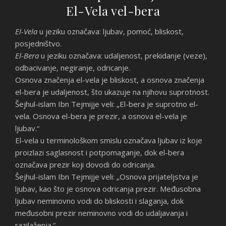
El-Vela vel-bera
El-Vela
u jeziku označava: ljubav, pomoć, bliskost,
posjedništvo.
El-Bera
u jeziku označava: udaljenost, prekidanje (veze),
odbacivanje, negiranje, odricanje.
Osnova značenja el-vela je bliskost, a osnova značenja
el-bera je udaljenost, što ukazuje na njihovu suprotnost.
Šejhul-islam Ibn Tejmijje veli: „El-bera je suprotno el-
vela. Osnova el-bera je prezir, a osnova el-vela je
ljubav.“
El-vela u terminološkom smislu označava ljubav iz koje
proizlazi saglasnost i potpomaganje, dok el-bera
označava prezir koji dovodi do odricanja.
Šejhul-islam Ibn Tejmijje veli: „Osnova prijateljstva je
ljubav, kao što je osnova odricanja prezir. Međusobna
ljubav neminovno vodi do bliskosti i slaganja, dok
međusobni prezir neminovno vodi do udaljavanja i
razilaženja.“