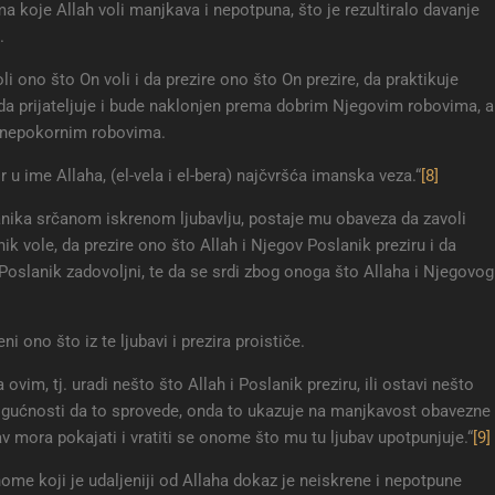
a koje Allah voli manjkava i nepotpuna, što je rezultiralo davanje
.
i ono što On voli i da prezire ono što On prezire, da praktikuje
da prijateljuje i bude naklonjen prema dobrim Njegovim robovima, a
 nepokornim robovima.
r u ime Allaha, (el-vela i el-bera) najčvršća imanska veza.“
[8]
slanika srčanom iskrenom ljubavlju, postaje mu obaveza da zavoli
ik vole, da prezire ono što Allah i Njegov Poslanik preziru i da
oslanik zadovoljni, te da se srdi zbog onoga što Allaha i Njegovog
 ono što iz te ljubavi i prezira proističe.
 ovim, tj. uradi nešto što Allah i Poslanik preziru, ili ostavi nešto
 mogućnosti da to sprovede, onda to ukazuje na manjkavost obavezne
av mora pokajati i vratiti se onome što mu tu ljubav upotpunjuje.“
[9]
nome koji je udaljeniji od Allaha dokaz je neiskrene i nepotpune