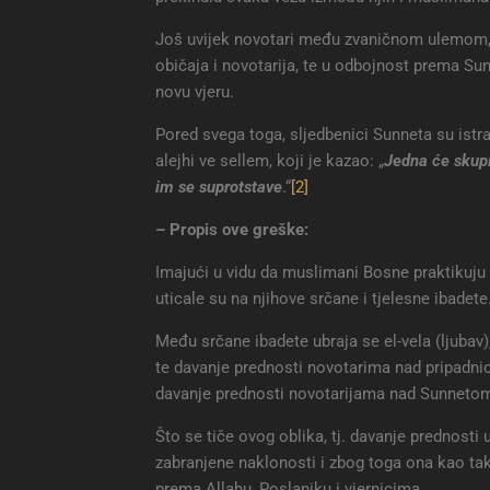
Još uvijek novotari među zvaničnom ulemom, za
običaja i novotarija, te u odbojnost prema Su
novu vjeru.
Pored svega toga, sljedbenici Sunneta su istraj
alejhi ve sellem, koji je kazao: „
Jedna će skupi
im se suprotstave
.“
[2]
– Propis ove greške:
Imajući u vidu da muslimani Bosne praktikuju 
uticale su na njihove srčane i tjelesne ibadete
Među srčane ibadete ubraja se el-vela (ljubav
te davanje prednosti novotarima nad pripadni
davanje prednosti novotarijama nad Sunneto
Što se tiče ovog oblika, tj. davanje prednosti 
zabranjene naklonosti i zbog toga ona kao takv
prema Allahu, Poslaniku i vjernicima.