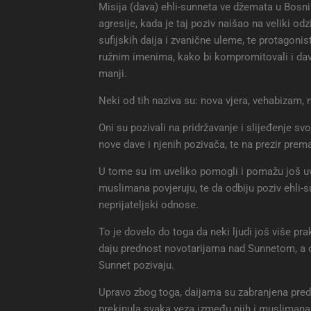
Misija (dava) ehli-sunneta ve džemata u Bosni 
agresije, kada je taj poziv naišao na veliki od
sufijskih daija i zvanične uleme, te protagonist
ružnim imenima, kako bi kompromitovali i davu 
manji.
Neki od tih naziva su: nova vjera, vehabizam, n
Oni su pozivali na pridržavanje i slijeđenje svo
nove dave i njenih pozivača, te na prezir prem
U tome su im uveliko pomogli i pomažu još uvije
muslimana povjeruju, te da odbiju poziv ehli-s
neprijateljski odnose.
To je dovelo do toga da neki ljudi još više prak
daju prednost novotarijama nad Sunnetom, a one
Sunnet pozivaju.
Upravo zbog toga, daijama su zabranjena pre
prekinula svaka veza između njih i muslimana i