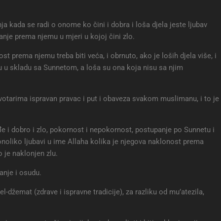
nja kada se radi o onome ko čini i dobra i loša djela jeste ljubav
anje prema njemu u mjeri u kojoj čini zlo.
ost prema njemu treba biti veća, i obrnuto, ako je loših djela više, i
u u skladu sa Sunnetom, a loša su ona koja nisu sa njim
votarima ispravan pravac i put i obaveza svakom muslimanu, i to je
đe i dobro i zlo, pokornost i nepokornost, postupanje po Sunnetu i
noliko ljubavi u ime Allaha kolika je njegova naklonost prema
o je naklonjen zlu.
anje i osudu.
l-džemat (zdrave i ispravne tradicije), za razliku od mu’atezila,