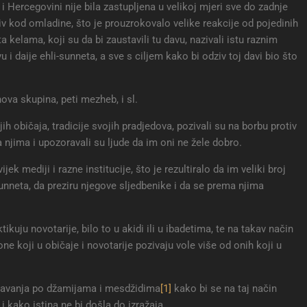
i Hercegovini nije bila zastupljena u velikoj mjeri sve do zadnje
ziv kod omladine, što je prouzrokovalo velike reakcije od pojedinih
a kelama, koji su da bi zaustavili tu davu, nazivali istu raznim
i daije ehli-sunneta, a sve s ciljem kako bi odziv toj davi bio što
ova skupina, peti mezheb, i sl.
jih običaja, tradicije svojih pradjedova, pozivali su na borbu protiv
a njima i upozoravali su ljude da im oni ne žele dobro.
k mediji i razne institucije, što je rezultiralo da im veliki broj
unneta, da preziru njegove sljedbenike i da se prema njima
tikuju novotarije, bilo to u akidi ili u ibadetima, te na takav način
 koji u običaje i novotarije pozivaju vole više od onih koji u
davanja po džamijama i mesdžidima
[1]
kako bi se na taj način
 kako istina ne bi došla do izražaja.