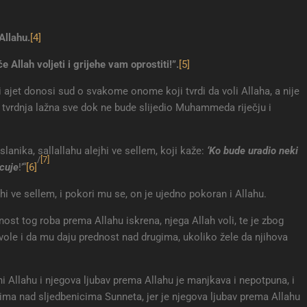
Allahu
.
[4]
će Allah voljeti i grijehe vam oprostiti!”
.
[5]
i ajet donosi sud o svakome onome koji tvrdi da voli Allaha, a nije
vrdnja lažna sve dok ne bude slijedio Muhammeda riječju i
lanika, sallallahu alejhi ve sellem, koji kaže:
‘Ko bude uradio neki
/
[7]
acuje
!’“
[6]
ejhi ve sellem, i pokori mu se, on je ujedno pokoran i Allahu.
nost tog roba prema Allahu iskrena, njega Allah voli, te je zbog
le i da mu daju prednost nad drugima, ukoliko žele da njihova
i Allahu i njegova ljubav prema Allahu je manjkava i nepotpuna, i
ima nad sljedbenicima Sunneta, jer je njegova ljubav prema Allahu