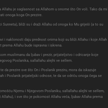
ma Allahu je saglasnost sa Allahom u onome što On voli. Tako da mi
rati onoga koga On prezire.
 Sunneta), bliži su i draži Allahu od onoga ko Mu griješi (a to su
 i naklonosti daju prednost onima koji su bliži Allahu i koje Allah
st prema Allahu bude ispravna i iskrena.
kom muslimanu da ljubav i prezir, prijateljstvo i odricanje koje
govog Poslanika, sallallahu alejhi ve sellem.
 te da prezire sve što On i Poslanik preziru, mora da iskazuje
h i Poslanik prijateljski odnose, te da se odriču onoga čega se
ornošću Njemu i Njegovom Poslaniku, sallallahu alejhi ve sellem,
t Allahu), i sve što je pokornost Allahu veća, ljubav Allaha prema