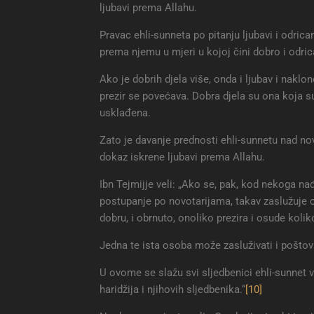
ljubavi prema Allahu.
Pravac ehli-sunneta po pitanju ljubavi i odrica
prema njemu u mjeri u kojoj čini dobro i odric
Ako je dobrih djela više, onda i ljubav i naklon
prezir se povećava. Dobra djela su ona koja s
usklađena.
Zato je davanje prednosti ehli-sunnetu nad no
dokaz iskrene ljubavi prema Allahu.
Ibn Tejmijje veli: „Ako se, pak, kod nekoga na
postupanje po novotarijama, takav zaslužuje o
dobru, i obrnuto, onoliko prezira i osude kolik
Jedna te ista osoba može zasluživati i poštov
U ovome se slažu svi sljedbenici ehli-sunnet ve
haridžija i njihovih sljedbenika.“
[10]