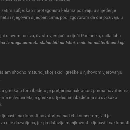
tim sufije, kao i protagonisti kelama pozivaju u slijeđenje
nnetu i njegovim sljedbenicima, pod izgovorom da oni pozivaju u
ni u svom pozivu, čvrsto vjerujući u riječi Poslanika, sallallahu
na iz moga ummeta stalno biti na Istini, neće im naštetiti oni koji
islam shodno maturidijskoj akidi, greške u njihovom vjerovanju
.
), a greška u tom ibadetu je pretjerana naklonost prema novotarima,
cima ehli-sunneta, a greške u tjelesnim ibadetima su svakako
m.
u ljubavi i naklonosti novotarima nad ehli-sunnetom, vid je
a nije dozvoljena, jer predstavlja manjkavost u ljubavi i naklonosti