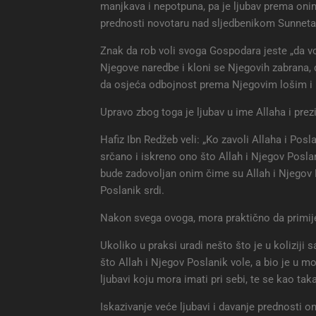
manjkava i nepotpuna, pa je ljubav prema onim
prednosti novotaru nad sljedbenikom Sunneta
Znak da rob voli svoga Gospodara jeste „da vol
Njegove naredbe i kloni se Njegovih zabrana, 
da osjeća odbojnost prema Njegovim lošim i
Upravo zbog toga je ljubav u ime Allaha i prezi
Hafiz Ibn Redžeb veli: „Ko zavoli Allaha i Po
srčano i iskreno ono što Allah i Njegov Poslan
bude zadovoljan onim čime su Allah i Njegov P
Poslanik srdi.
Nakon svega ovoga, mora praktično da primijeni
Ukoliko u praksi uradi nešto što je u koliziji sa
što Allah i Njegov Poslanik vole, a bio je u
ljubavi koju mora imati pri sebi, te se kao tak
Iskazivanje veće ljubavi i davanje prednosti o