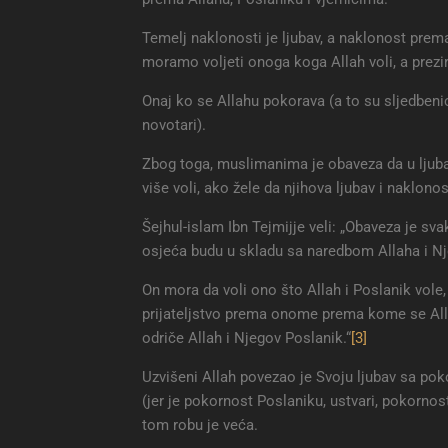
Temelj naklonosti je ljubav, a naklonost pre
moramo voljeti onoga koga Allah voli, a prezi
Onaj ko se Allahu pokorava (a to su sljedbenici
novotari).
Zbog toga, muslimanima je obaveza da u ljubavi
više voli, ako žele da njihova ljubav i naklono
Šejhul-islam Ibn Tejmijje veli: „Obaveza je sva
osjeća budu u skladu sa naredbom Allaha i Nje
On mora da voli ono što Allah i Poslanik vole,
prijateljstvo prema onome prema kome se Alla
odriče Allah i Njegov Poslanik.“
[3]
Uzvišeni Allah povezao je Svoju ljubav sa pok
(jer je pokornost Poslaniku, ustvari, pokornos
tom robu je veća.