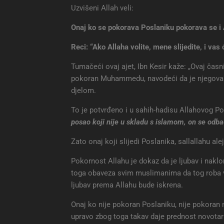
Uzvišeni Allah veli:
Onaj ko se pokorava Poslaniku pokorava se i 
Reci: “Ako Allaha volite, mene slijedite, i vas 
Tumačeći ovaj ajet, Ibn Kesir kaže: „Ovaj časn
pokoran Muhammedu, navodeći da je njegova t
djelom.
To je potvrđeno i u sahih-hadisu Allahovog Pos
posao koji nije u skladu s islamom, on se odb
Zato onaj koji slijedi Poslanika, sallallahu al
Pokornost Allahu je dokaz da je ljubav i naklo
toga obaveza svim muslimanima da tog roba vo
ljubav prema Allahu bude iskrena.
Onaj ko nije pokoran Poslaniku, nije pokoran n
upravo zbog toga takav daje prednost novotar