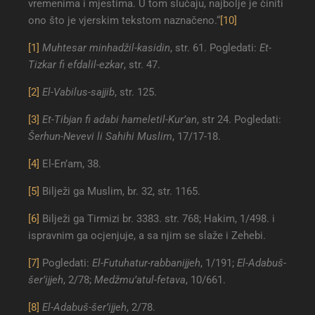
vremenima i mjestima. U tom slučaju, najbolje je činiti
ono što je vjerskim tekstom naznačeno.“
[10]
[1]
Muhtesar minhadžil-kasidin
, str. 61. Pogledati:
Et-
Tizkar fi efdalil-ezkar
, str. 47.
[2]
El-Vabilus-sajjib
, str. 125.
[3]
Et-Tibjan fi adabi hameletil-Kur’an
, str 24. Pogledati:
Šerhun-Nevevi li Sahihi Muslim
, 17/17-18.
[4]
El-En’am, 38.
[5]
Bilježi ga Muslim, br. 32, str. 1165.
[6]
Bilježi ga Tirmizi br. 3383. str. 768; Hakim, 1/498. i
ispravnim ga ocjenjuje, a sa njim se slaže i Zehebi.
[7]
Pogledati:
El-Futuhatur-rabbanijjeh
, 1/191;
El-Adabuš-
šer’ijjeh
, 2/78;
Medžmu’atul-fetava
, 10/661.
[8]
El-Adabuš-šer’ijjeh
, 2/78.