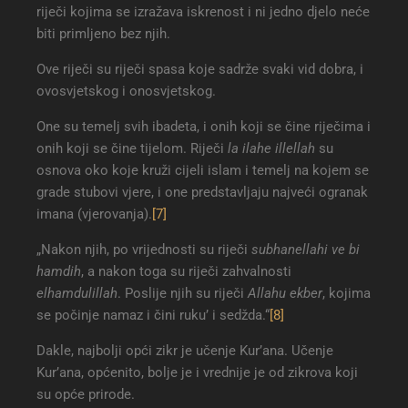
riječi kojima se izražava iskrenost i ni jedno djelo neće
biti primljeno bez njih.
Ove riječi su riječi spasa koje sadrže svaki vid dobra, i
ovosvjetskog i onosvjetskog.
One su temelj svih ibadeta, i onih koji se čine riječima i
onih koji se čine tijelom. Riječi
la ilahe illellah
su
osnova oko koje kruži cijeli islam i temelj na kojem se
grade stubovi vjere, i one predstavljaju najveći ogranak
imana (vjerovanja).
[7]
„Nakon njih, po vrijednosti su riječi
subhanellahi ve bi
hamdih
, a nakon toga su riječi zahvalnosti
elhamdulillah
. Poslije njih su riječi
Allahu ekber
, kojima
se počinje namaz i čini ruku’ i sedžda.“
[8]
Dakle, najbolji opći zikr je učenje Kur’ana. Učenje
Kur’ana, općenito, bolje je i vrednije je od zikrova koji
su opće prirode.