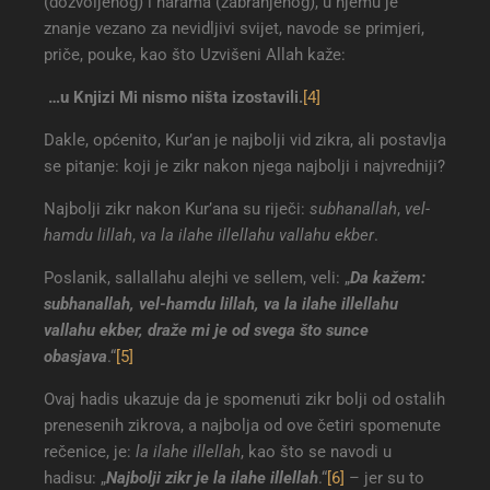
(dozvoljenog) i harama (zabranjenog), u njemu je
znanje vezano za nevidljivi svijet, navode se primjeri,
priče, pouke, kao što Uzvišeni Allah kaže:
…u Knjizi Mi nismo ništa izostavili.
[4]
Dakle, općenito, Kur’an je najbolji vid zikra, ali postavlja
se pitanje: koji je zikr nakon njega najbolji i najvredniji?
Najbolji zikr nakon Kur’ana su riječi:
subhanallah
,
vel-
hamdu lillah
,
va la ilahe illellahu vallahu ekber
.
Poslanik, sallallahu alejhi ve sellem, veli: „
Da kažem:
subhanallah, vel-hamdu lillah, va la ilahe illellahu
vallahu ekber, draže mi je od svega što sunce
obasjava
.“
[5]
Ovaj hadis ukazuje da je spomenuti zikr bolji od ostalih
prenesenih zikrova, a najbolja od ove četiri spomenute
rečenice, je:
la ilahe illellah
, kao što se navodi u
hadisu: „
Najbolji zikr je la ilahe illellah
.“
[6]
– jer su to