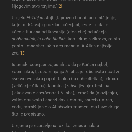
Njegovim stvorenjima.“
[2]
U djelu
Et-Tibjan
stoji: „Ispravno i odabrano mišljenje,
koje podržavaju pouzdani učenjaci, jeste to da je
učenje Kur’ana odlikovanije (efdalnije) od učenja
subhanallah
,
la ilahe illallah
, kao i drugih zikrova, za šta
postoji mnoštvo jakih argumenata. A Allah najbolje
zna.“
[3]
Islamski učenjaci pojasnili su da je Kur’an najbolji
način zikra, tj. spominjanja Allaha, jer obuhvata i sadrži
sve vidove zikra poput: tahlila (la ilahe illellah), tekbira
(veličanje Allaha), tahmida (zahvaljivanje), tesbiha
(iskazivanje savršenosti Allaha), temdžida (slavljenje),
zatim obuhvata i sadrži dovu, molbu, naredbu, strah,
nadu, razmišljanje o Allahovim znamenjima i sve drugo
što je propisano.
U njemu je napravljena razlika između halala