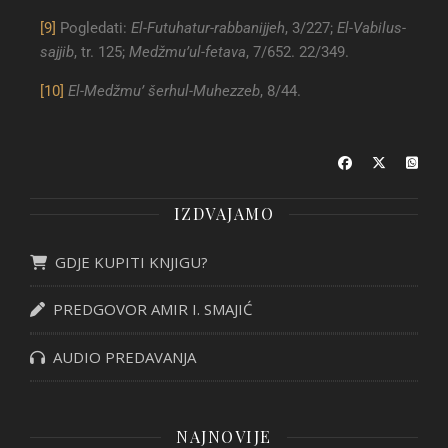
[9]
Pogledati:
El-Futuhatur-rabbanijjeh
, 3/227;
El-Vabilus-
sajjib
, tr. 125;
Medžmu’ul-fetava
, 7/652. 22/349.
[10]
El-Medžmu’ šerhul-Muhezzeb
, 8/44.
IZDVAJAMO
GDJE KUPITI KNJIGU?
PREDGOVOR AMIR I. SMAJIĆ
AUDIO PREDAVANJA
NAJNOVIJE