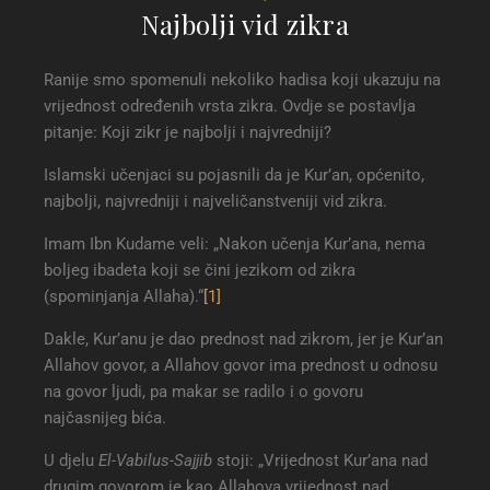
Najbolji vid zikra
Ranije smo spomenuli nekoliko hadisa koji ukazuju na
vrijednost određenih vrsta zikra. Ovdje se postavlja
pitanje: Koji zikr je najbolji i najvredniji?
Islamski učenjaci su pojasnili da je Kur’an, općenito,
najbolji, najvredniji i najveličanstveniji vid zikra.
Imam Ibn Kudame veli: „Nakon učenja Kur’ana, nema
boljeg ibadeta koji se čini jezikom od zikra
(spominjanja Allaha).“
[1]
Dakle, Kur’anu je dao prednost nad zikrom, jer je Kur’an
Allahov govor, a Allahov govor ima prednost u odnosu
na govor ljudi, pa makar se radilo i o govoru
najčasnijeg bića.
U djelu
El-Vabilus-Sajjib
stoji: „Vrijednost Kur’ana nad
drugim govorom je kao Allahova vrijednost nad