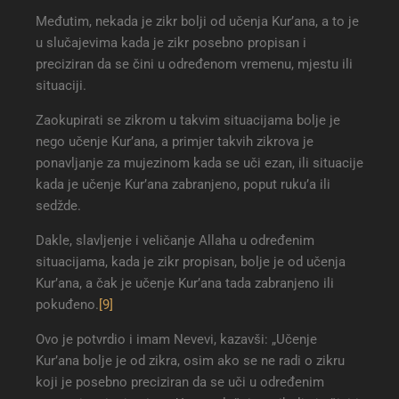
Međutim, nekada je zikr bolji od učenja Kur’ana, a to je
u slučajevima kada je zikr posebno propisan i
preciziran da se čini u određenom vremenu, mjestu ili
situaciji.
Zaokupirati se zikrom u takvim situacijama bolje je
nego učenje Kur’ana, a primjer takvih zikrova je
ponavljanje za mujezinom kada se uči ezan, ili situacije
kada je učenje Kur’ana zabranjeno, poput ruku’a ili
sedžde.
Dakle, slavljenje i veličanje Allaha u određenim
situacijama, kada je zikr propisan, bolje je od učenja
Kur’ana, a čak je učenje Kur’ana tada zabranjeno ili
pokuđeno.
[9]
Ovo je potvrdio i imam Nevevi, kazavši: „Učenje
Kur’ana bolje je od zikra, osim ako se ne radi o zikru
koji je posebno preciziran da se uči u određenim