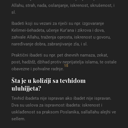
Allahu, strah, nada, oslanjanje, iskrenost, skrušenost, i
sl.
Ibadeti koji su vezani za riječi su npr. izgovaranje
Kelimei-šehadeta, učenje Kur’ana i zikrova i dova,
zahvale Allahu, traženja oprosta, iskrenost u govoru,
naređivanje dobra, zabranjivanje zla, i sl.
Praktični ibadeti su npr. pet dnevnih namaza, zekat,
post, hadždž, džihad protiv neprijatelja islama, te ostale
15
obavezne i pohvalne radnje.
Šta je u koliziji sa tevhidom
uluhijjeta
?
Tevhid ibadeta nije ispravan ako ibadet nije ispravan.
Dva su uslova za ispravnost ibadeta: iskrenost i
usklađenost sa praksom Poslanika, sallallahu alejhi ve
sellem.