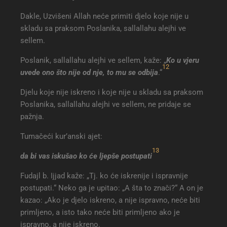
Dakle, Uzvišeni Allah neće primiti djelo koje nije u
skladu sa praksom Poslanika, sallallahu alejhi ve
sellem.
Poslanik, sallallahu alejhi ve sellem, kaže: „
Ko u vjeru
12
uvede ono što nije od nje, to mu se odbija
.“
Djelu koje nije iskreno i koje nije u skladu sa praksom
Poslanika, sallallahu alejhi ve sellem, ne pridaje se
pažnja.
Tumačeći kur’anski ajet:
13
da bi vas iskušao ko će ljepše postupati
Fudajl b. Ijjad kaže: „Tj. ko će iskrenije i ispravnije
postupati.“ Neko ga je upitao: „A šta to znači?“ A on je
kazao: „Ako je djelo iskreno, a nije ispravno, neće biti
primljeno, a isto tako neće biti primljeno ako je
ispravno, a nije iskreno.