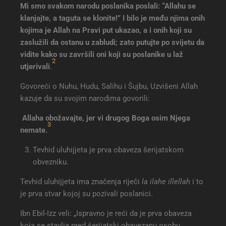
Mi smo svakom narodu poslanika poslali: “Allahu se
klanjajte, a taguta se klonite!” I bilo je među njima onih
kojima je Allah na Pravi put ukazao, a i onih koji su
zaslužili da ostanu u zabludi; zato putujte po svijetu da
vidite kako su završili oni koji su poslanike u laž
2
utjerivali
.
Govoreći o Nuhu, Hudu, Salihu i Šujbu, Uzvišeni Allah
kazuje da su svojim narodima govorili:
Allaha obožavajte, jer vi drugog Boga osim Njega
3
nemate
.
Tevhid uluhijjeta je prva obaveza šerijatskom
obvezniku.
Tevhid uluhijjeta ima značenja riječi
la ilahe illellah
i to
je prva stvar kojoj su pozivali poslanici.
Ibn Ebil-Izz veli: „Ispravno je reći da je prva obaveza
koja se stavlja pred šerijatski obavezanu osobu