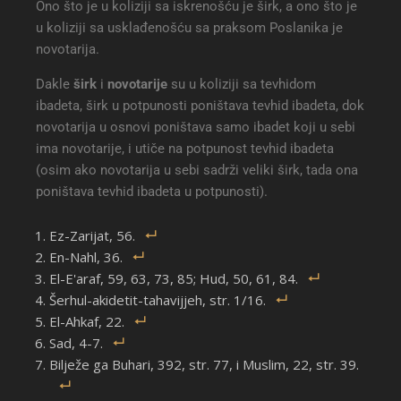
Ono što je u koliziji sa iskrenošću je širk, a ono što je
u koliziji sa usklađenošću sa praksom Poslanika je
novotarija.
Dakle
širk
i
novotarije
su u koliziji sa tevhidom
ibadeta, širk u potpunosti poništava tevhid ibadeta, dok
novotarija u osnovi poništava samo ibadet koji u sebi
ima novotarije, i utiče na potpunost tevhid ibadeta
(osim ako novotarija u sebi sadrži veliki širk, tada ona
poništava tevhid ibadeta u potpunosti).
Ez-Zarijat, 56.
En-Nahl, 36.
El-E'araf, 59, 63, 73, 85; Hud, 50, 61, 84.
Šerhul-akidetit-tahavijjeh, str. 1/16.
El-Ahkaf, 22.
Sad, 4-7.
Bilježe ga Buhari, 392, str. 77, i Muslim, 22, str. 39.