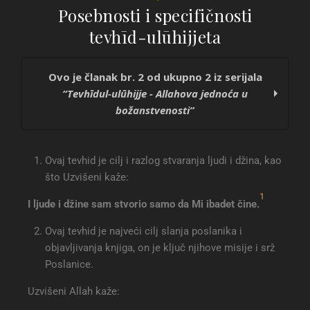
Posebnosti i specifičnosti
tevhīd-ulūhijjeta
Ovo je članak br. 2 od ukupno 2 iz serijala
“Tevhīdul-ulūhijje - Allahova jednoća u
božanstvenosti”
Tevhīdul-ulūhijje
Ovaj tevhid je cilj i razlog stvaranja ljudi i džina, kao
Posebnosti i specifičnosti tevhīd-ulūhijjeta
što Uzvišeni kaže:
1
I ljude i džine sam stvorio samo da Mi ibadet čine
.
Ovaj tevhid je najveći cilj slanja poslanika i
objavljivanja knjiga, on je ključ njihove misije i srž
Poslanice.
Uzvišeni Allah kaže: