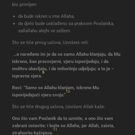
bio primljen:
da bude iskren u ime Allaha,
da djelo bude usklađeno sa praksom Poslanika,
sallallahu alejhi ve sellem.
Što se tiče prvog uslova, Uzvišeni veli:
…a naređeno im je da se samo Allahu klanjaju, da Mu
iskreno, kao pravovjerni, vjeru ispovijedaju, i da
molitvu obavljaju, i da milostinju udjeljuju; a to je –
9
ispravna vjera.
Reci: “Samo se Allahu klanjam, iskreno Mu
10
ispovijedajući vjeru svoju
.“
Što se tiče drugog uslova,
Uzvišeni Allah
kaže:
Ono što vam Poslanik da to uzmite, a ono što vam
zabrani ostavite; i bojte se Allaha, jer Allah, zaista,
11
strahovito kažnjava
.