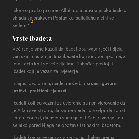
Iskreno je ako je u ime Allaha, a ispravno je ako bude u
skladu sa praksom Poslanika, sallallahu alejhi ve
14
sellem.“
Vrste ibadeta
Već ranije smo kazali da ibadet obuhvata riječi i djela,
vanjska i unutarnja. Ima ibadeta koji se vrše riječima, a
ima i onih koji se vrše djelima. Također, postoji i
ibadet koji je vezan za uvjerenje.
Imajući ovo u vidu, ibadet može biti
srčani
,
govorni
–
jezički
i
praktični
–
tjelesni
.
Ibadeti koji su vezani za uvjerenje su npr. vjerovanje da
je Allah sve stvorio, da svime vlada i upravlja, da korist
i štetu donosi, da nema sudruga niti Sebi ravnoga i da
se niko pored Njega ne obožava istinskim ibadetom.
Ibadeti koji su vezani za srce su npr. ljubav prema