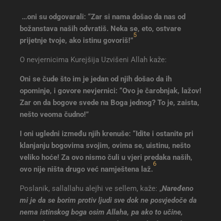
…oni su odgovarali: “Zar si nama došao da nas od
božanstava naših odvratiš. Neka se, eto, ostvare
5
prijetnje tvoje, ako istinu govoriš!”
O nevjernicima Kurejšija Uzvišeni Allah kaže:
Oni se čude što im je jedan od njih došao da ih
opominje, i govore nevjernici: “Ovo je čarobnjak, lažov!
Zar on da bogove svede na Boga jednog? To je, zaista,
nešto veoma čudno!”
I oni ugledni između njih krenuše: “Idite i ostanite pri
klanjanju bogovima svojim, ovima se, uistinu, nešto
veliko hoće! Za ovo nismo čuli u vjeri predaka naših,
6
ovo nije ništa drugo već namještena laž
.
Poslanik, sallallahu alejhi ve sellem, kaže: „
Naređeno
mi je da se borim protiv ljudi sve dok ne posvjedoče da
nema istinskog boga osim Allaha, pa ako to učine,