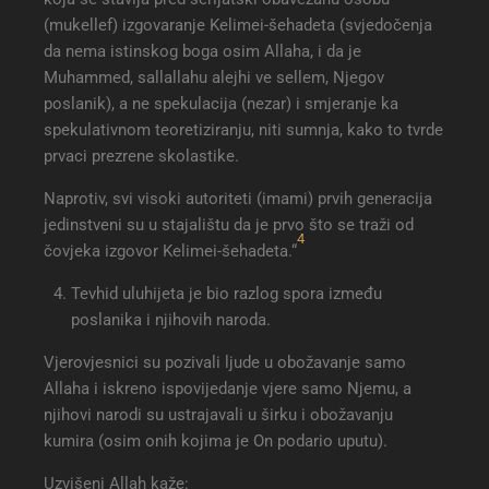
(mukellef) izgovaranje Kelimei-šehadeta (svjedočenja
da nema istinskog boga osim Allaha, i da je
Muhammed, sallallahu alejhi ve sellem, Njegov
poslanik), a ne spekulacija (nezar) i smjeranje ka
spekulativnom teoretiziranju, niti sumnja, kako to tvrde
prvaci prezrene skolastike.
Naprotiv, svi visoki autoriteti (imami) prvih generacija
jedinstveni su u stajalištu da je prvo što se traži od
4
čovjeka izgovor Kelimei-šehadeta.“
Tevhid uluhijeta je bio razlog spora između
poslanika i njihovih naroda.
Vjerovjesnici su pozivali ljude u obožavanje samo
Allaha i iskreno ispovijedanje vjere samo Njemu, a
njihovi narodi su ustrajavali u širku i obožavanju
kumira (osim onih kojima je On podario uputu).
Uzvišeni Allah kaže: