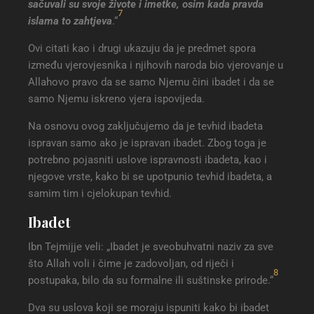
sačuvali su svoje živote i imetke, osim kada pravda
7
islama to zahtjeva
.“
Ovi citati kao i drugi ukazuju da je predmet spora
između vjerovjesnika i njihovih naroda bio vjerovanje u
Allahovo pravo da se samo Njemu čini ibadet i da se
samo Njemu iskreno vjera ispovijeda.
Na osnovu ovog zaključujemo da je tevhid ibadeta
ispravan samo ako je ispravan ibadet. Zbog toga je
potrebno pojasniti uslove ispravnosti ibadeta, kao i
njegove vrste, kako bi se upotpunio tevhid ibadeta, a
samim tim i cjelokupan tevhid.
Ibadet
Ibn Tejmijje veli: „Ibadet je sveobuhvatni naziv za sve
što Allah voli i čime je zadovoljan, od riječi i
8
postupaka, bilo da su formalne ili suštinske prirode.“
Dva su uslova koji se moraju ispuniti kako bi ibadet