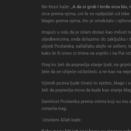
Ibn Kesir kaže: „
A da si grub i tvrda srca bio, r
srce prema njima, oni bi se razbježali od tebe 
blagim prema njima, što je omekšalo i njihova
Imajući u vidu da je islam došao kao milost 
sljedbenicima, onda dolazimo do zaključka i 
slijedi Poslanika, sallallahu alejhi ve sellem
kako bi ih izveo iz tmina na svjetlo i na Put ist
Onaj ko želi da popravlja stanje ljudi, na grij
žele da se izliječe od bolesti, a ne kao na nepri
Vjernik poziva ljude čineći to nježno, blago i
želi da popravlja mora da bude kao stanje blago
Samilost Poslanika prema onima koji su mu se 
ostavila trag.
Uzvišeni Allah kaže: