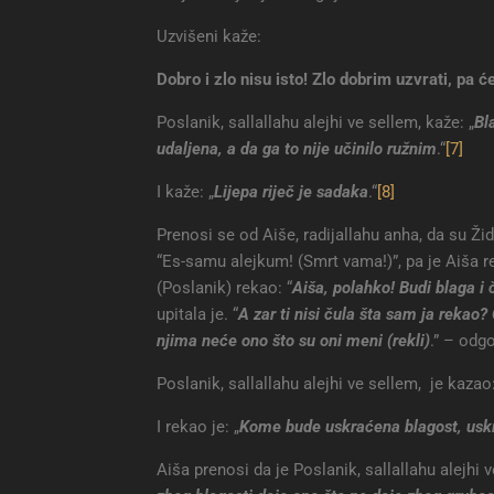
Uzvišeni kaže:
Dobro i zlo nisu isto
! Zlo dobrim uzvrati, pa će
Poslanik, sallallahu alejhi ve sellem, kaže: „
Bl
udaljena, a da ga to nije učinilo ružnim
.“
[7]
I kaže: „
Lijepa riječ je sadaka
.“
[8]
Prenosi se od Aiše, radijallahu anha, da su Žid
“Es-samu alejkum! (Smrt vama!)”, pa je Aiša re
(Poslanik) rekao: “
Aiša, polahko! Budi blaga i č
upitala je. “
A zar ti nisi čula šta sam ja rekao
njima neće ono što su oni meni (rekli)
.” – odgo
Poslanik, sallallahu alejhi ve sellem, je kazao:
I rekao je: „
Kome bude uskraćena blagost, usk
Aiša prenosi da je Poslanik, sallallahu alejhi 