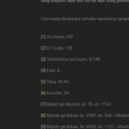
zbog blagosti daje ono što ne daje zbog grubost
Vjerovanje Bošnjaka između ispravnog i pogr
[1]
Ali Imran, 159.
[2]
Et-Tevbe, 128.
[3]
Tefsirul-Kur’anil-azim
, 2/148.
[4]
Fatir, 8.
[5]
Taha, 43-44.
[6]
Fussilet, 34.
[7]
Bilježi ga Muslim, br. 78, str. 1124.
[8]
Bilježe ga Buhari, br. 2989, str. 536, i Muslim,
[9]
Bilježe ga Buhari, br. 6030, str. 1127, i Musli