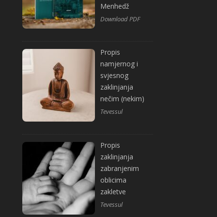
Menhedž
Download PDF
Propis
namjernog i
svjesnog
zaklinjanja
nečim (nekim)
Tevessul
Propis
zaklinjanja
zabranjenim
oblicima
zakletve
Tevessul