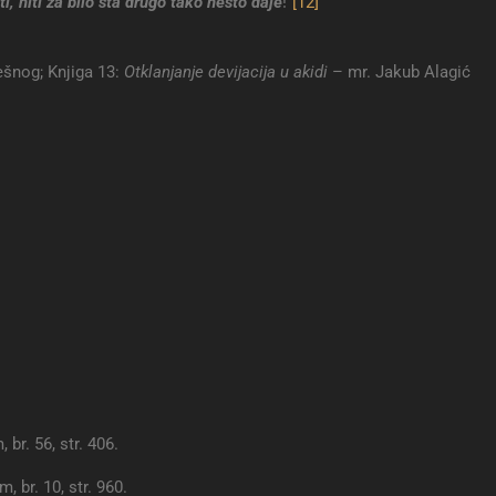
i,
niti za bilo šta drugo tako nešto daje
!“
[12]
ešnog; Knjiga 13:
Otklanjanje devijacija u akidi
– mr. Jakub Alagić
 br. 56, str. 406.
m, br. 10, str. 960.