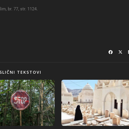
im, br. 77, str. 1124.
SLIČNI TEKSTOVI