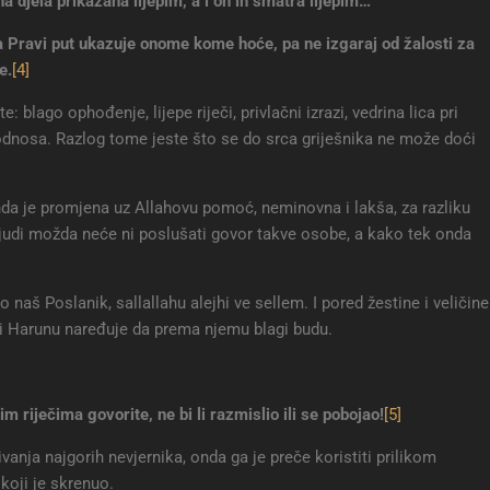
 djela prikazana lijepim, a i on ih smatra lijepim…
a Pravi put ukazuje onome kome hoće, pa ne izgaraj od žalosti za
de
.
[4]
: blago ophođenje, lijepe riječi, privlačni izrazi, vedrina lica pri
odnosa. Razlog tome jeste što se do srca griješnika ne može doći
nda je promjena uz Allahovu pomoć, neminovna i lakša, za razliku
 Ljudi možda neće ni poslušati govor takve osobe, a kako tek onda
tio naš Poslanik, sallallahu alejhi ve sellem. I pored žestine i veličine
i Harunu naređuje da prema njemu blagi budu.
im riječima govorite, ne bi li razmislio ili se pobojao
!
[5]
vanja najgorih nevjernika, onda ga je preče koristiti prilikom
koji je skrenuo.