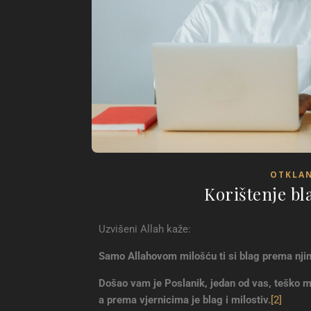
OTKLAN
Korištenje bla
Uzvišeni Allah kaže:
Samo Allahovom milošću ti si blag prema njima;
Došao vam je Poslanik, jedan od vas, teško m
a prema vjernicima je blag i milostiv
.
[2]