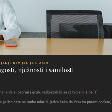
JANJE DEVIJACIJA U AKIDI
gosti, nježnosti i samilosti
 a da si osoran i grub, razbježali bi se iz tvoje blizine
.
[1]
u je što ćete na muke udariti, jedva čeka da Pravim putem pođete,