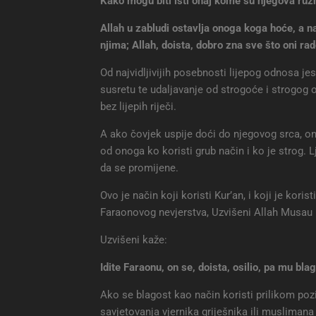
Kako mogu biti isti onaj kome su njegova ružna
Allah u zabludi ostavlja onoga koga hoće, a n
njima; Allah, doista, dobro zna sve što oni ra
Od najvidljivijih posebnosti lijepog odnosa jeste
susretu te udaljavanje od strogoće i strogog 
bez lijepih riječi.
A ako čovjek uspije doći do njegovog srca, o
od onoga ko koristi grub način i ko je strog.
da se promijene.
Ovo je način koji koristi Kur’an, i koji je koris
Faraonovog nevjerstva, Uzvišeni Allah Musau 
Uzvišeni kaže:
Idite Faraonu, on se, doista, osilio, pa mu blag
Ako se blagost kao način koristi prilikom pozi
savjetovanja vjernika griješnika ili muslimana 