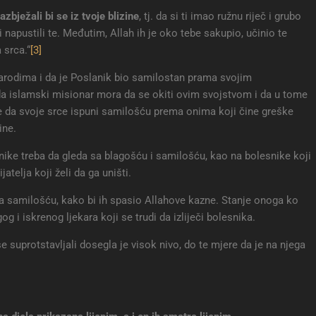
azbježali bi se iz tvoje blizine
, tj. da si ti imao ružnu riječ i grubo
i napustili te. Međutim, Allah ih je oko tebe sakupio, učinio te
 srca.“
[3]
narodima i da je Poslanik bio samilostan prama svojim
da islamski misionar mora da se okiti ovim svojstvom i da u tome
, te da svoje srce ispuni samilošću prema onima koji čine greške
ine.
ešnike treba da gleda sa blagošću i samilošću, kao na bolesnike koji
jatelja koji želi da ga uništi.
 sa samilošću, kako bi ih spasio Allahove kazne. Stanje onoga ko
g i iskrenog ljekara koji se trudi da izliječi bolesnika.
suprotstavljali dosegla je visok nivo, do te mjere da je na njega