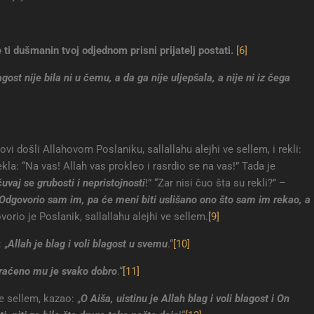
 ti dušmanin tvoj odjednom prisni prijatelj postati.
[6]
agost nije bila ni u čemu, a da ga nije uljepšala, a nije ni iz čega
ovi došli Allahovom Poslaniku, sallallahu alejhi ve sellem, i rekli:
kla: “Na vas! Allah vas prokleo i rasrdio se na vas!” Tada je
uvaj se grubosti i nepristojnosti
!” “Zar nisi čuo šta su rekli?” –
? Odgovorio sam im, pa će meni biti uslišano ono što sam im rekao, a
vorio je Poslanik, sallallahu alejhi ve sellem.
[9]
 „
Allah je blag i voli blagost u svemu
.“
[10]
raćeno mu je svako dobro
.“
[11]
ve sellem, kazao: „
O Aiša, uistinu je Allah blag i voli blagost i On