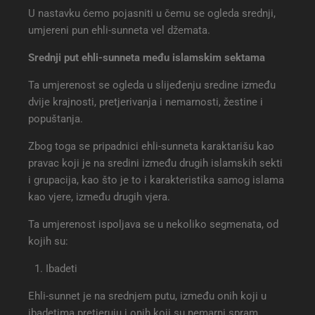
U nastavku ćemo pojasniti u čemu se ogleda srednji,
umjereni pun ehli-sunneta vel džemata.
Srednji put ehli-sunneta među islamskim sektama
Ta umjerenost se ogleda u slijeđenju sredine između
dvije krajnosti, pretjerivanja i nemarnosti, žestine i
popuštanja.
Zbog toga se pripadnici ehli-sunneta karaktarišu kao
pravac koji je na sredini između drugih islamskih sekti
i grupacija, kao što je to i karakteristika samog islama
kao vjere, između drugih vjera.
Ta umjerenost ispoljava se u nekoliko segmenata, od
kojih su:
Ibadeti
Ehli-sunnet je na srednjem putu, između onih koji u
ibadetima pretjeruju i onih koji su nemarni spram