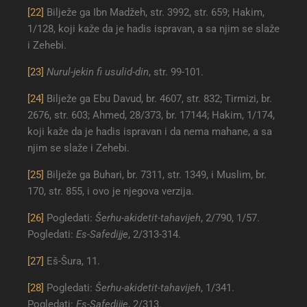
[22]
Bilježe ga Ibn Madžeh, str. 3992, str. 659; Hakim,
1/128, koji kaže da je hadis ispravan, a sa njim se slaže
i Zehebi.
[23]
Nurul-jekin fi usulid-din
, str. 99-101.
[24]
Bilježe ga Ebu Davud, br. 4607, str. 832; Tirmizi, br.
2676, str. 603; Ahmed, 28/373, br. 17144; Hakim, 1/174,
koji kaže da je hadis ispravan i da nema mahane, a sa
njim se slaže i Zehebi.
[25]
Bilježe ga Buhari, br. 7311, str. 1349, i Muslim, br.
170, str. 855, i ovo je njegova verzija.
[26]
Pogledati:
Šerhu-akidetit-tahavijeh
, 2/790, 1/57.
Pogledati:
Es-Safedijje
, 2/313-314.
[27]
Eš-Šura, 11.
[28]
Pogledati:
Šerhu-akidetit-tahavijeh
, 1/341.
Pogledati:
Es-Safedijje
, 2/313.