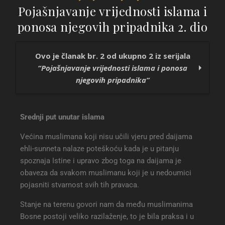
Pojašnjavanje vrijednosti islama i
ponosa njegovih pripadnika 2. dio
Ovo je članak br. 2 od ukupno 2 iz serijala
“Pojašnjavanje vrijednosti islama i ponosa
njegovih pripadnika”
Pojašnjavanje vrijednosti islama i ponosa
Srednji put unutar islama
njegovih pripadnika 1. dio
Pojašnjavanje vrijednosti islama i ponosa
Većina muslimana koji nisu učili vjeru pred daijama
njegovih pripadnika 2. dio
ehli-sunneta nalaze poteškoću kada je u pitanju
spoznaja Istine i upravo zbog toga na daijama je
obaveza da svakom muslimanu koji je u nedoumici
pojasniti stvarnost svih tih pravaca.
Stanje na terenu govori nam da među muslimanima
Bosne postoji veliko razilaženje, to je bila praksa i u