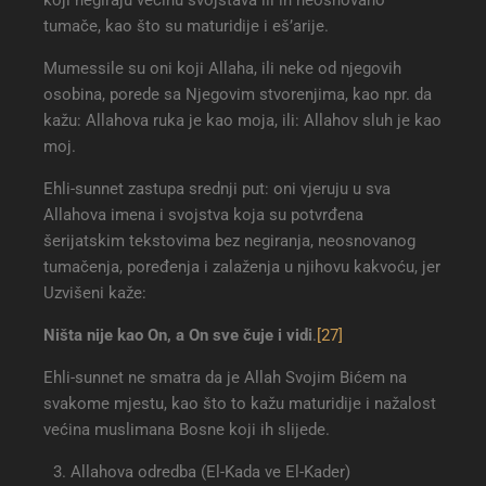
tumače, kao što su maturidije i eš’arije.
Mumessile su oni koji Allaha, ili neke od njegovih
osobina, porede sa Njegovim stvorenjima, kao npr. da
kažu: Allahova ruka je kao moja, ili: Allahov sluh je kao
moj.
Ehli-sunnet zastupa srednji put: oni vjeruju u sva
Allahova imena i svojstva koja su potvrđena
šerijatskim tekstovima bez negiranja, neosnovanog
tumačenja, poređenja i zalaženja u njihovu kakvoću, jer
Uzvišeni kaže:
Ništa nije kao On, a On sve čuje i vidi
.
[27]
Ehli-sunnet ne smatra da je Allah Svojim Bićem na
svakome mjestu, kao što to kažu maturidije i nažalost
većina muslimana Bosne koji ih slijede.
Allahova odredba (El-Kada ve El-Kader)