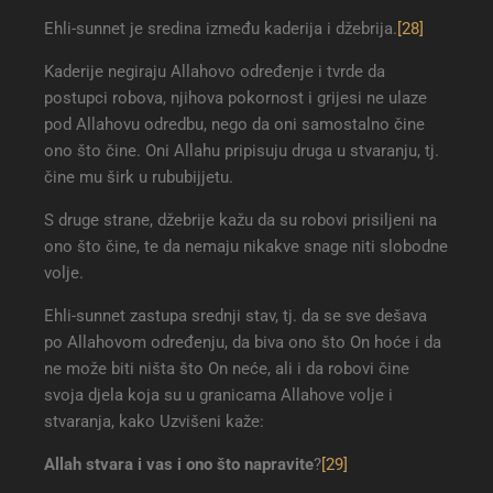
Ehli-sunnet je sredina između kaderija i džebrija.
[28]
Kaderije negiraju Allahovo određenje i tvrde da
postupci robova, njihova pokornost i grijesi ne ulaze
pod Allahovu odredbu, nego da oni samostalno čine
ono što čine. Oni Allahu pripisuju druga u stvaranju, tj.
čine mu širk u rububijjetu.
S druge strane, džebrije kažu da su robovi prisiljeni na
ono što čine, te da nemaju nikakve snage niti slobodne
volje.
Ehli-sunnet zastupa srednji stav, tj. da se sve dešava
po Allahovom određenju, da biva ono što On hoće i da
ne može biti ništa što On neće, ali i da robovi čine
svoja djela koja su u granicama Allahove volje i
stvaranja, kako Uzvišeni kaže:
Allah stvara i vas i ono što napravite
?
[29]