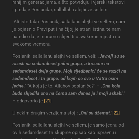
ranijim generacijama, a što potvrđuju i vjerski tekstovi
i predaje Poslanika, sallallahu alejhi ve sellem.
Ali isto tako Poslanik, sallallahu alejhi ve sellem, nam
je pojasnio Pravi put i na čijoj je strani istina, te nam
naredio da je moramo slijediti u svakome mjestu i u
svakome vremenu.
Poslanik, sallallahu alejhi ve sellem, veli: „
Jevreji su se
razišli na sedamdeset jednu grupu, a kršćani na
sedamdeset dvije grupe. Moji sljedbenici će se razići na
sedamdeset i tri grupe, od kojih će sve u Vatru osim
jedne
.” “A koja je to, Allahov poslaniče?“ – „
Ona koja
bude slijedila ono na čemu sam danas ja i moji ashabi
.“
– odgovorio je.
[21]
U nekim drugim verzijama stoji: „
Oni su džemat
.“
[22]
Poslanik, sallallahu alejhi ve sellem, je samo jednu od
ovih sedamdeset tri skupine opisao kao ispravnu i