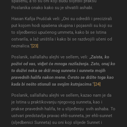
spašenu, a to su oni koji budu slijedili praksu
Poslanika onako kako su je shvatili ashabi.
Hasan Kafija Pruščak veli: „Oni su odredili i precizirali
put kojom hodi spašena skupina i pojasnili su koji su
to sljedbenici upućenog ummeta, kako bi se Istina
ostvarila, a laž uništila i kako bi se razdvojili učeni od
neznalica.“
[23]
Poslanik, sallallahu alejhi ve sellem, veli: „
Zaista, ko
poživi od vas, vidjet će mnoga razilaženja. Zato, onaj ko
to doživi neka se drži mog sunneta i sunneta mojih
pravednih halifa nakon mene. Čvrsto se držite toga kao
kada bi nešto stisnuli sa svojim kutnjacima
.“
[24]
Poslanik, sallallahu alejhi ve sellem, kazao nam je da
je Istina u praktikovanju njegovog sunneta, kao i
prakse pravednih halifa, te u slijeđenju svih ashaba. To
ustvari predstavlja pravac ehli-sunneta, jer ehli-sunnet
(sljedbenici Sunneta) su oni koji slijede Sunnet i