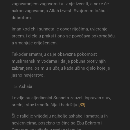
zagovaranjem zagovornika iz nje izvesti, a neke će
nakon zagovaranja Allah izvesti Svojom milošću i
dobrotom.
Iman kod ehli-sunneta je govor riječima, uvjerenje
srcem, i djela u praksi i ono se povećava pokornošću,
a smanjuje griješenjem.
Također smatraju da je obavezna pokornost
muslimanskim vođama i da je pobuna protiv njih
zabranjena, osim u slučaju kada učine djelo koje je
jasno nevjerstvo.
Ashabi
I ovdje su sljedbenici Sunneta zauzeli ispravan stav,
srednji stav između šija i haridžija.
[33]
Šije rafidije vrijeđaju najbolje ashabe i smatraju ih
nevjernicima, posebno to čine sa Ebu Bekrom i
Omerom, te vrijeđaju majke vjernika.