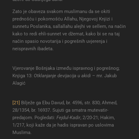
Zato je obaveza svakom muslimanu da se okiti
prednošću i pokornošću Allahu, Njegovoj Knjizi i
sunnetu Poslanika, sallallahu alejhi ve sellem, na način
kako to redi ehli-sunnet ve džemat, kako bi se na taj
način spasio novotarija i pogrešnih uvjerenja i
neispravnih ibadeta.
Vjerovanje Bošnjaka između ispravnog i pogrešnog;
Knjiga 13:
Otklanjanje devijacija u akidi
– mr. Jakub
Alagić
[21]
Bilježe ga Ebu Davud, br. 4596, str. 830; Ahmed,
28/1354, br. 16937. Sujuti ga smatra mutevatir-
predajom. Pogledati:
Fejdul-Kadir
, 2/20-21; Hakim,
1/217, koji kaže da je hadis ispravan po uslovima
Muslima.