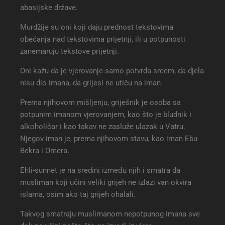
abasijske države.
Murdžije su oni koji daju prednost tekstovima
obećanja nad tekstovima prijetnji, ili u potpunosti
zanemaruju tekstove prijetnji.
Oni kažu da je vjerovanje samo potvrda srcem, da djela
nisu dio imana, da grijesi ne utiču na iman.
Prema njihovom mišljenju, griješnik je osoba sa
potpunim imanom vjerovanjem, kao što je bludnik i
alkoholičar i kao takav ne zasluže ulazak u Vatru.
Njegov iman je, prema njihovom stavu, kao iman Ebu
Bekra i Omera.
Ehli-sunnet je na sredini između njih i smatra da
musliman koji učini veliki grijeh ne izlazi van okvira
islama, osim ako taj grijeh ohalali.
Takvog smatraju muslimanom nepotpunog imana sve