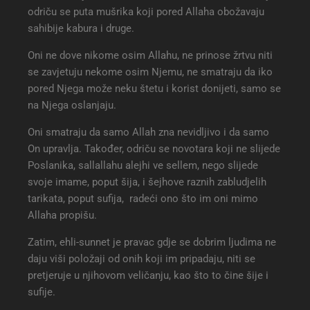
odriču se puta mušrika koji pored Allaha obožavaju
sahibije kabura i druge.
Oni ne dove nikome osim Allahu, ne prinose žrtvu niti
se zavjetuju nekome osim Njemu, ne smatraju da iko
pored Njega može neku štetu i korist donijeti, samo se
na Njega oslanjaju.
Oni smatraju da samo Allah zna nevidljivo i da samo
On upravlja. Također, odriču se novotara koji ne slijede
Poslanika, sallallahu alejhi ve sellem, nego slijede
svoje imame, poput šija, i šejhove raznih zabludjelih
tarikata, poput sufija, radeći ono što im oni mimo
Allaha propišu.
Zatim, ehli-sunnet je pravac gdje se dobrim ljudima ne
daju viši položaji od onih koji im pripadaju, niti se
pretjeruje u njihovom veličanju, kao što to čine šije i
sufije.