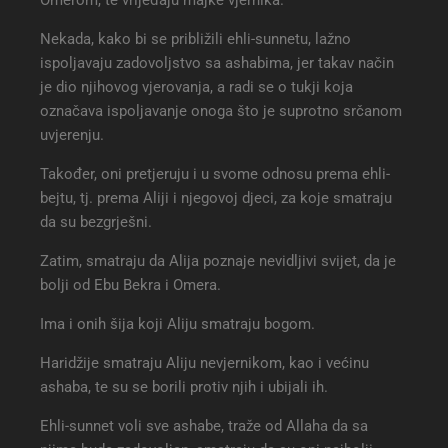
Nekada, kako bi se približili ehli-sunnetu, lažno
ispoljavaju zadovoljstvo sa ashabima, jer takav način
je dio njihovog vjerovanja, a radi se o tukji koja
označava ispoljavanje onoga što je suprotno srčanom
uvjerenju.
Također, oni pretjeruju i u svome odnosu prema ehli-
bejtu, tj. prema Aliji i njegovoj djeci, za koje smatraju
da su bezgrješni.
Zatim, smatraju da Alija poznaje nevidljivi svijet, da je
bolji od Ebu Bekra i Omera.
Ima i onih šija koji Aliju smatraju bogom.
Haridžije smatraju Aliju nevjernikom, kao i većinu
ashaba, te su se borili protiv njih i ubijali ih.
Ehli-sunnet voli sve ashabe, traže od Allaha da sa