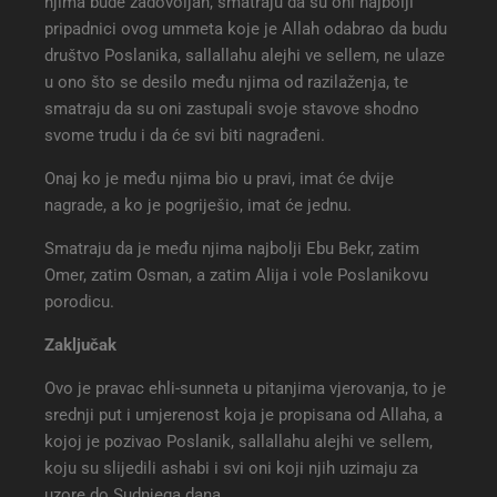
njima bude zadovoljan, smatraju da su oni najbolji
pripadnici ovog ummeta koje je Allah odabrao da budu
društvo Poslanika, sallallahu alejhi ve sellem, ne ulaze
u ono što se desilo među njima od razilaženja, te
smatraju da su oni zastupali svoje stavove shodno
svome trudu i da će svi biti nagrađeni.
Onaj ko je među njima bio u pravi, imat će dvije
nagrade, a ko je pogriješio, imat će jednu.
Smatraju da je među njima najbolji Ebu Bekr, zatim
Omer, zatim Osman, a zatim Alija i vole Poslanikovu
porodicu.
Zaključak
Ovo je pravac ehli-sunneta u pitanjima vjerovanja, to je
srednji put i umjerenost koja je propisana od Allaha, a
kojoj je pozivao Poslanik, sallallahu alejhi ve sellem,
koju su slijedili ashabi i svi oni koji njih uzimaju za
uzore do Sudnjega dana.