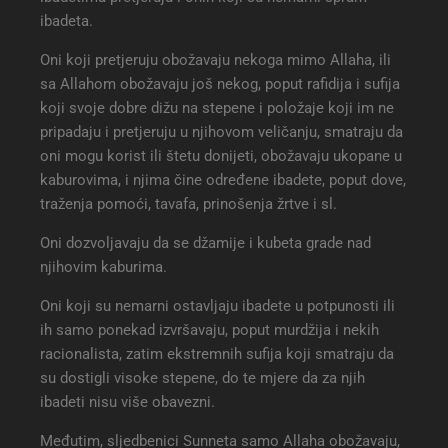
ibadeta.
Oni koji pretjeruju obožavaju nekoga mimo Allaha, ili
sa Allahom obožavaju još nekog, poput rafidija i sufija
koji svoje dobre dižu na stepene i položaje koji im ne
pripadaju i pretjeruju u njihovom veličanju, smatraju da
oni mogu korist ili štetu donijeti, obožavaju ukopane u
kaburovima, i njima čine određene ibadete, poput dove,
traženja pomoći, tavafa, prinošenja žrtve i sl.
Oni dozvoljavaju da se džamije i kubeta grade nad
njihovim kaburima.
Oni koji su nemarni ostavljaju ibadete u potpunosti ili
ih samo ponekad izvršavaju, poput murdžija i nekih
racionalista, zatim ekstremnih sufija koji smatraju da
su dostigli visoke stepene, do te mjere da za njih
ibadeti nisu više obavezni.
Međutim, sljedbenici Sunneta samo Allaha obožavaju,