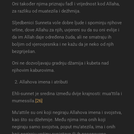
Oni također njima priznaju fadl i vrijednost kod Allaha,
za razliku od muatezila i dežhmija.
Sljedbenici Sunneta vole dobre ljude i spominju njihove
vrline, dove Allahu za njih, uvjereni su da su oni evlije i
da im Allah daje određena čuda, ali ne smatraju ih
boljim od vjerovjesnika i ne kažu da je neko od njih
bezgriješan.
Oni ne dozvoljavaju gradnju džamija i kubeta nad
njihovim kaburovima.
Allahova imena i atributi
Ehli-sunnet je sredina između dvije krajnosti: mua’ttila i
mumessila.
[26]
Mu’attile su oni koji negiraju Allahova imena i svojstva,
kao što su džehmije. Među njima ima onih koji
negiraju samo svojstva, poput mu’atezila, ima i onih
koji negiraju većinu svojstava ili ih neosnovano