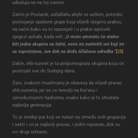
udružuju se na toj osnovi.
Zatim je Poslanik, sallallahu alejhi ve sellem, potvrdio
postojanje spašene grupe koja slijedi njegovu praksu
na način kako su to razumjeli i u praksi sproveli
njegovi ashabi, kada veli: „
U mom ummetu će stalno
biti jedna skupina na Istini, neće im naštetiti oni koji im
se suprotstave, sve dok ne dođe Allahova odredba
.“
[25]
Dakle, ehli-sunnet je ta potpomognuta skupina koja će
postojati sve do Sudnjeg dana.
Zato, svakom muslimanu je obaveza da slijedi pravac
ehli-sunneta, jer se on temelji na Kur’anu i
vjerodostojnim hadisima, onako kako je to shvatala
najbolja generacija.
To je srednji put koji se nalazi na između svih grupacija
i sekti i on je najbolji pravac, i jedini ispravan, dok su
svi drugi ništavni.