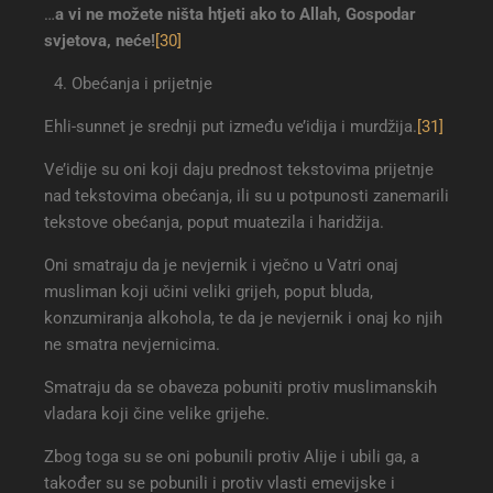
…
a vi ne možete ništa htjeti ako to Allah, Gospodar
svjetova, neće
!
[30]
Obećanja i prijetnje
Ehli-sunnet je srednji put između ve’idija i murdžija.
[31]
Ve’idije su oni koji daju prednost tekstovima prijetnje
nad tekstovima obećanja, ili su u potpunosti zanemarili
tekstove obećanja, poput muatezila i haridžija.
Oni smatraju da je nevjernik i vječno u Vatri onaj
musliman koji učini veliki grijeh, poput bluda,
konzumiranja alkohola, te da je nevjernik i onaj ko njih
ne smatra nevjernicima.
Smatraju da se obaveza pobuniti protiv muslimanskih
vladara koji čine velike grijehe.
Zbog toga su se oni pobunili protiv Alije i ubili ga, a
također su se pobunili i protiv vlasti emevijske i