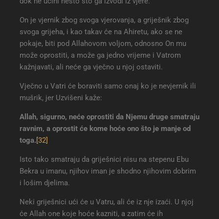
dok ne učini nešto što ga izvodi iz vjere.
On je vjernik zbog svoga vjerovanja, a griješnik zbog
svoga grijeha, i kao takav će na Ahiretu, ako se ne
pokaje, biti pod Allahovom voljom, odnosno On mu
može oprostiti, a može ga jedno vrijeme i Vatrom
kažnjavati, ali neće ga vječno u njoj ostaviti.
Vječno u Vatri će boraviti samo onaj ko je nevjernik ili
mušrik, jer Uzvišeni kaže:
Allah, sigurno, neće oprostiti da Njemu druge smatraju
ravnim, a oprostit će kome hoće ono što je manje od
toga
.
[32]
Isto tako smatraju da griješnici nisu na stepenu Ebu
Bekra u imanu, njihov iman je shodno njihovim dobrim
i lošim djelima.
Neki griješnici ući će u Vatru, ali će iz nje izaći. U njoj
će Allah one koje hoće kazniti, a zatim će ih