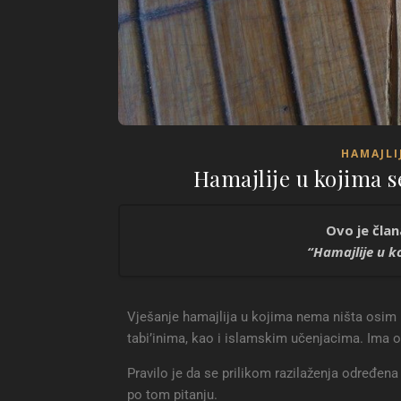
HAMAJLI
Hamajlije u kojima se
Ovo je član
“Hamajlije u ko
Hamajlije u koji
Vješanje hamajlija u kojima nema ništa osim K
Hamajlije u koj
tabi’inima, kao i islamskim učenjacima. Ima oni
Pravilo je da se prilikom razilaženja određena
po tom pitanju.