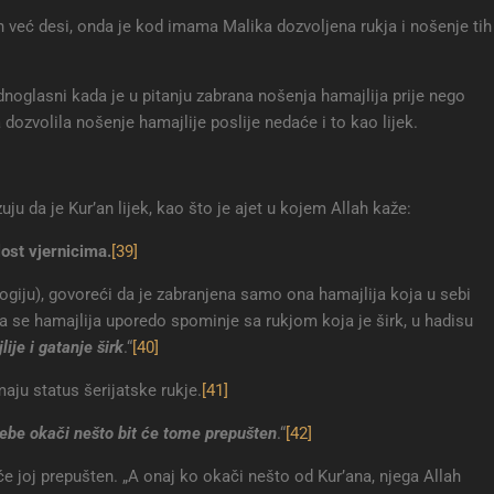
on već desi, onda je kod imama Malika dozvoljena rukja i nošenje tih
dnoglasni kada je u pitanju zabrana nošenja hamajlija prije nego
dozvolila nošenje hamajlije poslije nedaće i to kao lijek.
ju da je Kur’an lijek, kao što je ajet u kojem Allah kaže:
lost vjernicima
.
[39]
logiju), govoreći da je zabranjena samo ona hamajlija koja u sebi
da se hamajlija uporedo spominje sa rukjom koja je širk, u hadisu
lije i gatanje širk
.“
[40]
maju status šerijatske rukje.
[41]
ebe okači nešto bit će tome prepušten
.“
[42]
iće joj prepušten. „A onaj ko okači nešto od Kur’ana, njega Allah