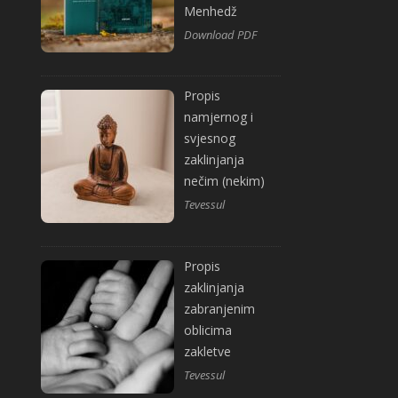
Menhedž
Download PDF
Propis
namjernog i
svjesnog
zaklinjanja
nečim (nekim)
Tevessul
Propis
zaklinjanja
zabranjenim
oblicima
zakletve
Tevessul