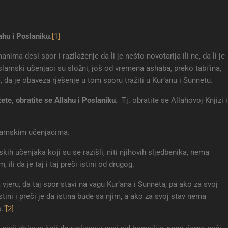
ahu i Poslaniku
.
[1]
a desi spor i razilaženje da li je nešto novotarija ili ne, da li je
, islamski učenjaci su složni, još od vremena ashaba, preko tabi’ina,
, da je obaveza rješenje u tom sporu tražiti u Kur’anu i Sunnetu.
te, obratite se Allahu i Poslaniku
.
Tj. obratite se Allahovoj Knjizi i
lamskim učenjacima.
h učenjaka koji su se razišli, niti njihovih sljedbenika, nema
 ili da je taj i taj preči istini od drugog.
vjeru, da taj spor stavi na vagu Kur’ana i Sunneta, pa ako za svoj
stini i preči je da istina bude sa njim, a ako za svoj stav nema
.“
[2]