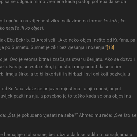
opisa ne odgađa mimo vremena kada postoji potreba da se on
ji upućuju na vrijednost zikra nailazimo na formu:
ko kaže, ko
ko napiše ili ko objesi
.
jak Ebu Bekr b. El-Arebi veli: „Ako neko objesi nešto od Kur’ana, pa
nije po Sunnetu. Sunnet je zikr bez vješanja i nošenja.“
[18]
cije. Ovo je veoma bitna i značajna stvar u šerijatu. Ako se dozvoli
ve, otvaraju se vrata širka, tj. postoji mogućnost da se u tim
i imaju širka, a to bi iskoristili sihirbazi i svi oni koji pozivaju u
 od Kur’ana izlaže se prljavim mjestima i u njih unosi, poput
vijek paziti na nju, a posebno je to teško kada se ona objesi na
da: „Šta je pokuđeno vješati na sebe?“ Ahmed mu reče: „Sve što se
 hamajlije i talismane, bez obzira da li se radilo o hamajlijama u