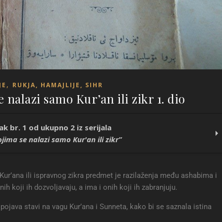
,
JE
RUKJA, HAMAJLIJE, SIHR
 nalazi samo Kur’an ili zikr 1. dio
ak br. 1 od ukupno 2 iz serijala
jima se nalazi samo Kur'an ili zikr”
ma se nalazi samo Kur’an ili zikr 1. dio
ur’ana ili ispravnog zikra predmet je razilaženja među ashabima i
ima se nalazi samo Kur’an ili zikr 2. dio
h koji ih dozvoljavaju, a ima i onih koji ih zabranjuju.
 pojava stavi na vagu Kur’ana i Sunneta, kako bi se saznala istina