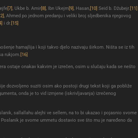
ejfe
[7]
, Ukbe b. Amir
[8]
, Ibn Ukejm
[9]
, Hasan,
[10]
Seid b. Džubejr.
[11]
12]
, Ahmed po jednom predanju i veliki broj sljedbenika njegovog
4]
i dr.
[15]
šenje hamajlija i koji takvo djelo nazivaju širkom. Ništa se iz tih
sa rukjom.
[16]
era ostaje onakav kakvim je izrečen, osim u slučaju kada se nešto
je dozvoljeno suziti osim ako postoji drugi tekst koji ga pobliže
umenta, onda je to vid izmjene (iskrivljavanja) izrečenog
anik, sallallahu alejhi ve sellem, na to bi ukazao i pojasnio svome
, a Poslanik je svome ummetu dostavio sve što mu je naređeno da