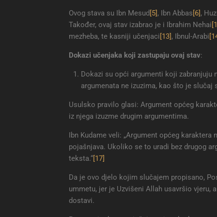
Ovog stava su Ibn Mesud
[5]
, Ibn Abbas
[6]
, Huz
Također, ovaj stav izabrao je i Ibrahim Nehai
[
mezheba, te kasniji učenjaci
[13]
, Ibnul-Arabi
[1
Dokazi učenjaka koji zastupaju ovaj stav
:
Dokazi su opći argumenti koji zabranjuju no
argumenata ne izuzima, kao što je slučaj 
Usulsko pravilo glasi: Argument općeg karakt
iz njega izuzme drugim argumentima.
Ibn Kudame veli: „Argument općeg karaktera ni
pojašnjava. Ukoliko se to uradi bez drugog arg
teksta.“
[17]
Da je ovo djelo kojim slučajem propisano, Posl
ummetu, jer je Uzvišeni Allah usavršio vjeru
dostavi.