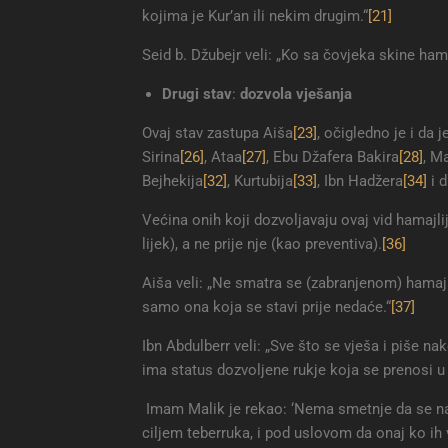
kojima je Kur’an ili nekim drugim.“
[21]
Seid b. Džubejr veli: „Ko sa čovjeka skine hama
Drugi stav
:
dozvola vješanja
Ovaj stav zastupa Aiša
[23]
, očigledno je i da 
Sirina
[26]
, Ataa
[27]
, Ebu Džafera Bakira
[28]
, M
Bejhekija
[32]
, Kurtubija
[33]
, Ibn Hadžera
[34]
i d
Većina onih koji dozvoljavaju ovaj vid hamajl
lijek), a ne prije nje (kao preventiva).
[36]
Aiša veli: „Ne smatra se (zabranjenom) hamaj
samo ona koja se stavi prije nedaće.“
[37]
Ibn Abdulberr veli: „Sve što se vješa i piše n
ima status dozvoljene rukje koja se prenosi u 
Imam Malik je rekao: ‘Nema smetnje da se na 
ciljem teberruka, i pod uslovom da onaj ko ih v