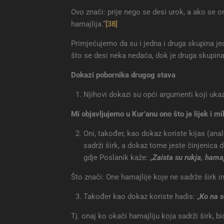
Ovo znači: prije nego se desi urok, a ako se 
hamajlija.“
[38]
Primjećujemo da su i jedna i druga skupina je
što se desi neka nedaća, dok je druga skupina 
Dokazi pobornika drugog stava
Njihovi dokazi su opći argumenti koji ukazu
Mi objavljujemo u Kur’anu ono što je lijek i mi
Oni, također, kao dokaz koriste kijas (ana
sadrži širk, a dokaz tome jeste činjenica 
gdje Poslanik kaže: „
Zaista su rukja, hamaj
Što znači: One hamajlije koje ne sadrže širk i
Također kao dokaz koriste hadis: „
Ko na s
Tj. onaj ko okači hamajliju koja sadrži širk, b