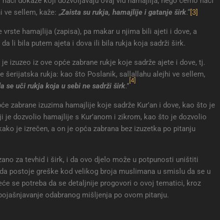
naći dokaze koji dozvoljavaju ovaj vid hamajlija, nego ćemo naći
i ve sellem, kaže: „
Zaista su rukja, hamajlije i gatanje širk
.“
[3]
vrste hamajlija (zapisa), pa makar u njima bili ajeti i dove, a
da li bila putem ajeta i dova ili bila rukja koja sadrži širk.
je izuzeo iz ove opće zabrane rukje koje sadrže ajete i dove, tj.
e šerijatska rukja: kao što Poslanik, sallallahu alejhi ve sellem,
[4]
se uči rukja koja u sebi ne sadrži širk
.”
će zabrane izuzima hamajlije koje sadrže Kur’an i dove, kao što je
 je dozvolio hamajlije s Kur’anom i zikrom, kao što je dozvolio
kako je izrečen, a on je opća zabrana bez izuzetka po pitanju
ano za tevhid i širk, i da ovo djelo može u potpunosti uništiti
 to da postoje greške kod velikog broja muslimana u smislu da se u
eće se potreba da se detaljnije progovori o ovoj tematici, kroz
 pojašnjavanje odabranog mišljenja po ovom pitanju.