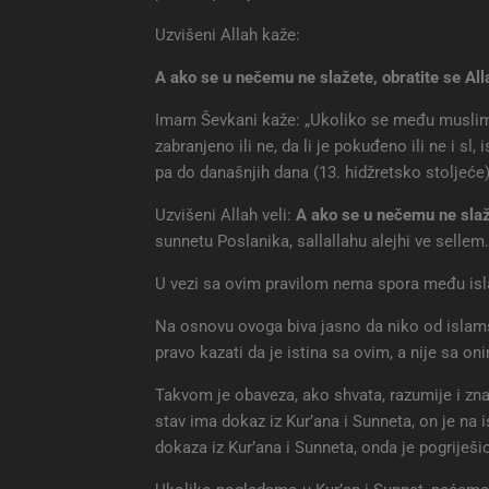
Uzvišeni Allah kaže:
A ako se u nečemu ne slažete, obratite se All
Imam Ševkani kaže: „Ukoliko se među muslimanim
zabranjeno ili ne, da li je pokuđeno ili ne i sl
pa do današnjih dana (13. hidžretsko stoljeće)
Uzvišeni Allah veli:
A ako se u nečemu ne slaže
sunnetu Poslanika, sallallahu alejhi ve sellem.
U vezi sa ovim pravilom nema spora među is
Na osnovu ovoga biva jasno da niko od islamski
pravo kazati da je istina sa ovim, a nije sa onim,
Takvom je obaveza, ako shvata, razumije i zna 
stav ima dokaz iz Kur’ana i Sunneta, on je na i
dokaza iz Kur’ana i Sunneta, onda je pogriješio