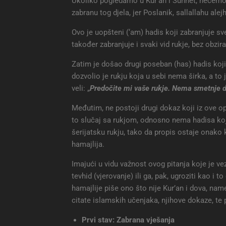
Ukoliko pogledamo u Kur’an i Sunnet, nećemo 
zabranu tog djela, jer Poslanik, sallallahu alejh
Ovo je uopšteni (‘am) hadis koji zabranjuje sve 
također zabranjuje i svaki vid rukje, bez obzira 
Zatim je došao drugi poseban (has) hadis koji 
dozvolio je rukju koja u sebi nema širka, a to j
veli: „
Predočite mi vaše rukje. Nema smetnje da 
Međutim, ne postoji drugi dokaz koji iz ove op
to slučaj sa rukjom, odnosno nema hadisa koji
šerijatsku rukju, tako da propis ostaje onako 
hamajlija.
Imajući u vidu važnost ovog pitanja koje je vez
tevhid (vjerovanje) ili ga, pak, ugroziti kao i
hamajlije piše ono što nije Kur’an i dova, nam
citate islamskih učenjaka, njihove dokaze, te
Prvi stav: Zabrana vješanja