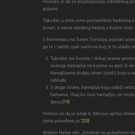
Poznato je da se pojašnjavanje određenog pr
pojasni.
Također, u svim ovim poslaničkim hadisima ko
prouči
, a nema nijednog hadisa u kojem stoji:
U komentaru na
Sunen
Tirmizija, poznati učen
ga to i zaštiti, ipak način na koji je to uradio 
Također, oni koriste i dokaz pravne preven
nošenje hamajlija na kojima su ajeti ili do
hamajlijama dodaju stvari (riječi) koje u seb
zabludu.
S druge strane, hamajlija koja sadrži nešto
hamama. Onaj ko nosi hamajliju, ne može u
djecu.
[19]
Prenosi se da je Ishak b. Mensur upitao Ahme
vješa pokuđeno je.“
[20]
Ibrahim Nehai veli: „Smatrali su pokuđenim sve