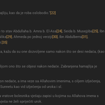
jliju, kao da je roba oslobodio.“
[22]
je to stav Abdullaha b. Amra b. El-Asa
[24]
, Seida b. Musejjiba
[25]
, Ibn
alika
[29]
, Ahmeda po jednoj verziji
[30]
, Ibn Abdulberra
[31]
,
r.
[35]
ija, kažu da su one dozvoljene samo nakon što se desi nedaća, (kao
lijom ono što se objesi nakon nedaće. Zabranjena hamajlija je
akon nedaće, a ima veze sa Allahovim imenima, s ciljem izlječenja,
Sunnetu kao vid izlječenja od uroka i sl.
vratove bolesnika vješaju zapisi u kojima su Allahova imena s
ješa ne želi spriječiti urok.