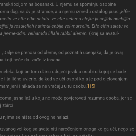
 transkripcijom na bosanski. U njemu se spominju osobine
veoma dug, na dvije stranice, a u njemu između ostalog piše: „
Elfe-
rselin ve elfe elfin salatu ve elfe selamu alejke ja sejjidu-nnebijjin…
ejjidi ja resulellah hatimul-enbija vel-murselin. Elfe elfin salatu ve
 ila jevme-ddin. velhamdu lillahi rabbil alemin.
(Kraj salavatul-
: „Dalje se prenosi od uleme, od poznatih učenjaka, da je ovaj
na koji neće da izađe iz insana.
 meleka koji će tom džinu odsjeći jezik u osobi u kojoj se bude
se i ja lično uvjerio, da kad se uči osobi koja je pod djelovanjem
mamljeni i nikada se ne vraćaju u tu osobu.“
[15]
 veoma jasna laž u koju ne može povjerovati razumna osoba, jer se
 zbirci.
 u njima se ništa od ovog ne nalazi.
ozvanog velikog salavata niti naređenjem onoga ko ga uči, nego se