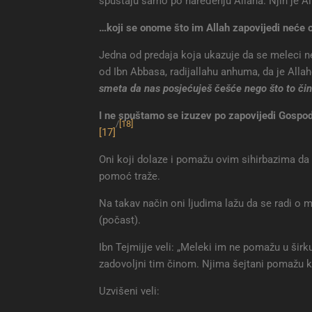
spuštaju samo po naređenju Allaha. Njih je Al
…koji se onome što im Allah zapovijedi neće opi
Jedna od predaja koja ukazuje da se meleci ne
od Ibn Abbasa, radijallahu anhuma, da je Allaho
smeta da nas posjećuješ češće nego što to čin
I ne spuštamo se izuzev po zapovijedi Gospoda
/
[18]
[17]
Oni koji dolaze i pomažu ovim sihirbazima da i
pomoć traže.
Na takav način oni ljudima lažu da se radi o
(počast).
Ibn Tejmijje veli: „Meleki im ne pomažu u širku, 
zadovoljni tim činom. Njima šejtani pomažu ko
Uzvišeni veli: