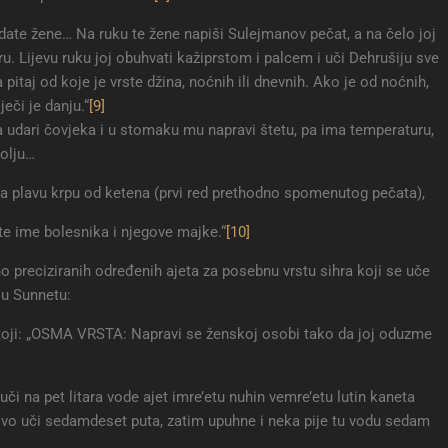
udate žene… Na ruku te žene napiši Sulejmanov pečat, a na čelo joj
uru. Lijevu ruku joj obuhvati kažiprstom i palcem i uči Dehrušiju sve
 pitaj od koje je vrste džina, noćnih ili dnevnih. Ako je od noćnih,
ječi je danju.“
[9]
a udari čovjeka i u stomaku mu napravi štetu, pa ima temperaturu,
bolju…
na plavu krpu od ketena (prvi red prethodno spomenutog pečata),
 te ime bolesnika i njegove majke.“
[10]
no preciziranih određenih ajeta za posebnu vrstu sihra koji se uče
 u Sunnetu:
oji: „OSMA VRSTA: Napravi se ženskoj osobi tako da joj oduzme
či na pet litara vode ajet imre’etu nuhin vemre’etu lutin kaneta
o uči sedamdeset puta, zatim upuhne i neka pije tu vodu sedam