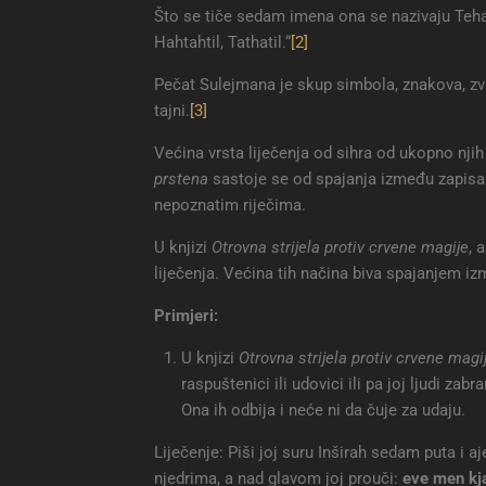
Što se tiče sedam imena ona se nazivaju Tehatil,
Hahtahtil, Tathatil.“
[2]
Pečat Sulejmana je skup simbola, znakova, zvij
tajni.
[3]
Većina vrsta liječenja od sihra od ukopno nj
prstena
sastoje se od spajanja između zapisa 
nepoznatim riječima.
U knjizi
Otrovna strijela protiv crvene magije
, 
liječenja. Većina tih načina biva spajanjem i
Primjeri:
U knjizi
Otrovna strijela protiv crvene magi
raspuštenici ili udovici ili pa joj ljudi zab
Ona ih odbija i neće ni da čuje za udaju.
Liječenje: Piši joj suru Inširah sedam puta i a
njedrima, a nad glavom joj prouči:
eve men kja