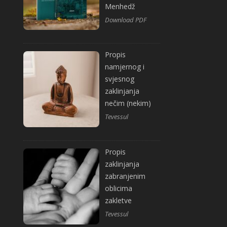
Menhedž
Download PDF
Propis
namjernog i
svjesnog
zaklinjanja
nečim (nekim)
Tevessul
Propis
zaklinjanja
zabranjenim
oblicima
zakletve
Tevessul