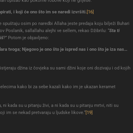
lah opisao kao pokorne robove koji ne griješe:
rati, i koji će ono što im se naredi izvršiti.
[16]
 spuštaju osim po naredbi Allaha jeste predaja koju bilježi Buhari
v Poslanik, sallallahu alejhi ve sellem, rekao Džibrilu: “
Sta ti
iš
?” Potom je objavljeno:
ra tvoga; Njegovo je ono što je ispred nas i ono što je iza nas
…
stjeraju džina iz čovjeka su sami džini koje oni dozivaju i od kojih
 melecima kako bi za sebe kazali kako im je ukazan keramet
ni kada su u pitanju živi, a ni kada su u pitanju mrtvi, niti su
ji im se nekad pretvaraju u ljudske likove.“
[19]