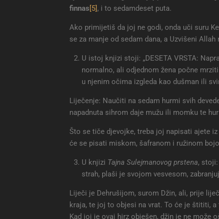
finnas
[5]
, i to sedamdeset puta.
Ako primijetiš da joj ne godi, onda uči suru K
se za manje od sedam dana, a Uzvišeni Allah n
U istoj knjizi stoji: „DESETA VRSTA: Naprav
normalno, ali odjednom žena počne mrziti 
u njenim očima izgleda kao dušman ili svi
Liječenje: Naučiti na sedam hurmi svih deved
napadnuta sihrom daje mužu ili momku te hurme 
Što se tiče djevojke, treba joj napisati ajete i
će se pisati miskom, šafranom i ružinom boj
U knjizi
Tajna Sulejmanovog prstena
, stoj
strah, plaši je svojom vesvesom, zabranju
Liječi je Dehrušijom, surom Džin, ali, prije lij
kraja, te joj to objesi na vrat. To će je štititi
Kad joj je ovaj hirz obješen, džin je ne može oš