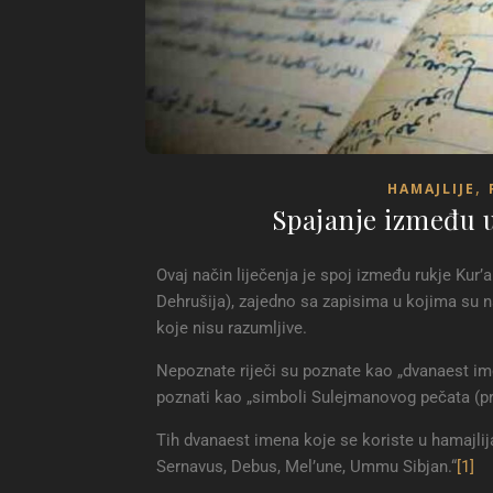
,
HAMAJLIJE
Spajanje između u
Ovaj način liječenja je spoj između rukje Kur’
Dehrušija), zajedno sa zapisima u kojima su na
koje nisu razumljive.
Nepoznate riječi su poznate kao „dvanaest ime
poznati kao „simboli Sulejmanovog pečata (pr
Tih dvanaest imena koje se koriste u hamajlija
Sernavus, Debus, Mel’une, Ummu Sibjan.“
[1]