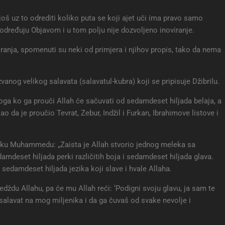
još uz to odrediti koliko puta se koji ajet uči ima pravo samo
se određuju Objavom i u tom polju nije dozvoljeno inoviranje.
ciziranja, spomenuti su neki od primjera i njihov propis, tako da nema
anog velikog salavata (salavatul-kubra) koji se pripisuje Džibrilu.
oga ko ga prouči Allah će sačuvati od sedamdeset hiljada belaja, a
ao da je proučio Tevrat, Zebur, Indžil i Furkan, Ibrahimove listove i
niku Muhammedu: „Zaista je Allah stvorio jednog meleka sa
amdeset hiljada perki različitih boja i sedamdeset hiljada glava.
sedamdeset hiljada jezika koji slave i hvale Allaha.
edždu Allahu, pa će mu Allah reći: ‘Podigni svoju glavu, ja sam te
alavat na mog miljenika i da ga čuvaš od svake nevolje i