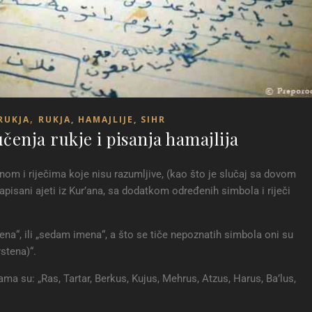
,
RUKJA
RUKJA, HAMAJLIJE, SIHR
čenja rukje i pisanja hamajlija
anom i riječima koje nisu razumljive, (kao što je slučaj sa dovom
pisani ajeti iz Kur’ana, sa dodatkom određenih simbola i riječi
na“, ili „sedam imena“, a što se tiče nepoznatih simbola oni su
stena)“.
ma su: „Ras, Tartar, Berkus, Kujus, Mehrus, Atzus, Harus, Ba’lus,