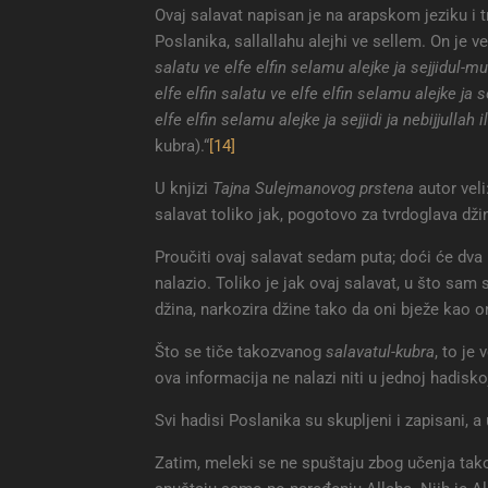
Ovaj salavat napisan je na arapskom jeziku i
Poslanika, sallallahu alejhi ve sellem. On je 
salatu ve elfe elfin selamu alejke ja sejjidul-mu
elfe elfin salatu ve elfe elfin selamu alejke ja s
elfe elfin selamu alejke ja sejjidi ja nebijjullah
kubra).“
[14]
U knjizi
Tajna Sulejmanovog prstena
autor veli
salavat toliko jak, pogotovo za tvrdoglava dži
Proučiti ovaj salavat sedam puta; doći će dva
nalazio. Toliko je jak ovaj salavat, u što sam 
džina, narkozira džine tako da oni bježe kao o
Što se tiče takozvanog
salavatul-kubra
, to je
ova informacija ne nalazi niti u jednoj hadiskoj
Svi hadisi Poslanika su skupljeni i zapisani, a
Zatim, meleki se ne spuštaju zbog učenja tak