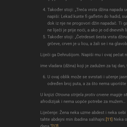
Također stoji: „Treća vrsta džina napada 
napiši: Lekad kunte fi gafletin do hadid, s
dok iz nje ne progovori džin napadač. Ti ga
ne liječi je prije noći, a ako je od dnevnih li
Također stoji: „Četrdeset šesta vrsta džin
grčeve, crven je u licu, a žali se i na glavo
Liječi ga Dehrušijom. Napiši mu i ovaj pečat 
ime vladara (džina) koji je zadužen za taj dan,
U ovaj oblik može se svrstati i učenje jas
određen broj puta, a za što nema uporište
U knjizi
Otrovna strijela protiv crvene magije
st
afrodizijak i nema uopće potrebe za mužem…
Liječenje: Žena neka uzme abdest i neka sebi u
tahte abdejni min ibadina salihajni.
[11]
Neka ov
dana.“
[12]