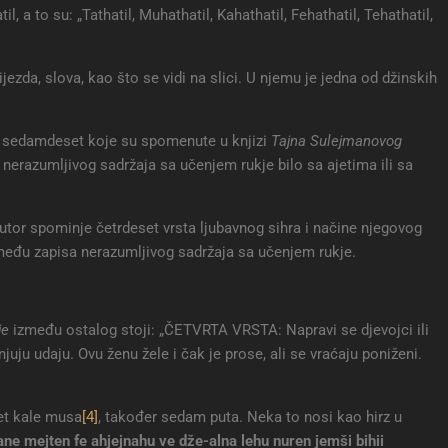
 a to su: „Tathatil, Muhathatil, Kahathatil, Fehathatil, Tehathatil,
ezda, slova, kao što se vidi na slici. U njemu je jedna od džinskih
ih sedamdeset koje su spomenute u knjizi
Tajna Sulejmanovog
nerazumljivog sadržaja sa učenjem rukje bilo sa ajetima ili sa
autor spominje četrdeset vrsta ljubavnog sihra i načine njegovog
zmeđu zapisa nerazumljivog sadržaja sa učenjem rukje.
je
između ostalog stoji: „ČETVRTA VRSTA: Napravi se djevojci ili
ranjuju udaju. Ovu ženu žele i čak je prose, ali se vraćaju poniženi.
jet kale musa
[4]
, također sedam puta. Neka to nosi kao hirz u
ne mejten fe ahjejnahu ve dže-alna lehu nuren jemši bihii