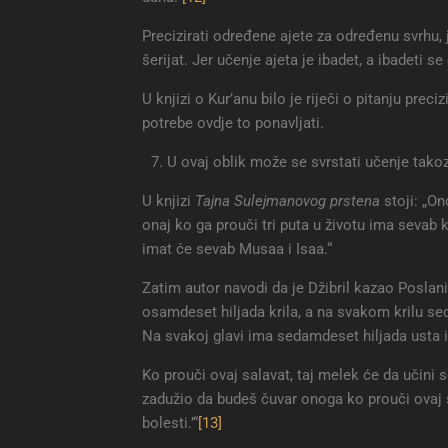
Precizirati određene ajete za određenu svrhu, 
šerijat. Jer učenje ajeta je ibadet, a ibadeti 
U knjizi o Kur’anu bilo je riječi o pitanju pre
potrebe ovdje to ponavljati.
U ovaj oblik može se svrstati učenje takozv
U knjizi
Tajna Sulejmanovog prstena
stoji: „On
onaj ko ga prouči tri puta u životu ima sevab k
imat će sevab Musaa i Isaa.“
Zatim autor navodi da je Džibril kazao Posla
osamdeset hiljada krila, a na svakom krilu sed
Na svakoj glavi ima sedamdeset hiljada usta i 
Ko prouči ovaj salavat, taj melek će da učini s
zadužio da budeš čuvar onoga ko prouči ovaj s
bolesti.’“
[13]