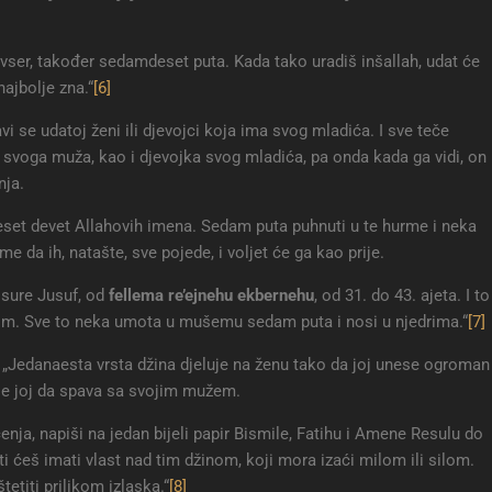
evser, također sedamdeset puta. Kada tako uradiš inšallah, udat će
ajbolje zna.“
[6]
i se udatoj ženi ili djevojci koja ima svog mladića. I sve teče
svoga muža, kao i djevojka svog mladića, pa onda kada ga vidi, on
nja.
eset devet Allahovih imena. Sedam puta puhnuti u te hurme i neka
da ih, natašte, sve pojede, i voljet će ga kao prije.
z sure Jusuf, od
fellema re’ejnehu ekbernehu
, od 31. do 43. ajeta. I to
om. Sve to neka umota u mušemu sedam puta i nosi u njedrima.“
[7]
i: „Jedanaesta vrsta džina djeluje na ženu tako da joj unese ogroman
je joj da spava sa svojim mužem.
ečenja, napiši na jedan bijeli papir Bismile, Fatihu i Amene Resulu do
, a ti ćeš imati vlast nad tim džinom, koji mora izaći milom ili silom.
tetiti prilikom izlaska.“
[8]