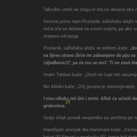
Također, umrli ne znaju ni šta se dešava oko nj
Veoma jasno nam Poslanik, sallallahu alejhi 
ništa šta se dešava na ovom svijetu, pa ako on
stepenu od njega.
Poslanik, sallallahu alejhi ve sellem, kaže: „
Do
na lijevu stranu (biće im zabranjeno da piju sa 
(sljedbenici)!’, pa će mu se reći: ‘Ti ne znaš šta
Imam Tahtavi kaže: „Umrli ne čuje niti razumij
Ibn Abidin kaže: „Cilj govora je razumijevanje,
I nisu nikako isti živi i mrtvi. Allah će učiniti
[7]
grobovima.
Ovdje Allah poredi nevjernike sa umrlima jer n
Hanefijski učenjak Ibn Hummam kaže: „Većina n
knjizi (
El-Ejman
) u poglavlju (El-Jemin bid-darb)