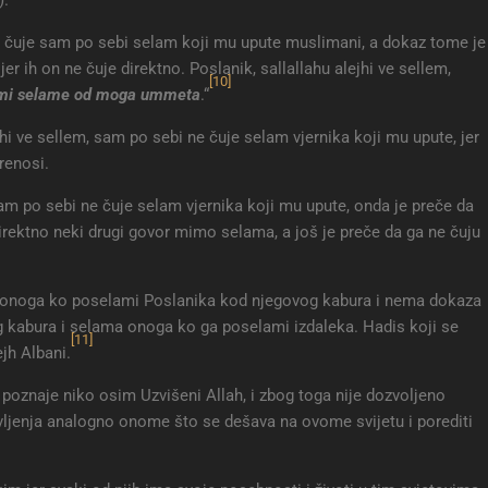
 ne čuje sam po sebi selam koji mu upute muslimani, a dokaz tome je
r ih on ne čuje direktno. Poslanik, sallallahu alejhi ve sellem,
[10]
e mi selame od moga ummeta
.“
jhi ve sellem, sam po sebi ne čuje selam vjernika koji mu upute, jer
renosi.
sam po sebi ne čuje selam vjernika koji mu upute, onda je preče da
 direktno neki drugi govor mimo selama, a još je preče da ga ne čuju
na onoga ko poselami Poslanika kod njegovog kabura i nema dokaza
g kabura i selama onoga ko ga poselami izdaleka. Hadis koji se
[11]
jh Albani.
 ne poznaje niko osim Uzvišeni Allah, i zbog toga nije dozvoljeno
življenja analogno onome što se dešava na ovome svijetu i porediti