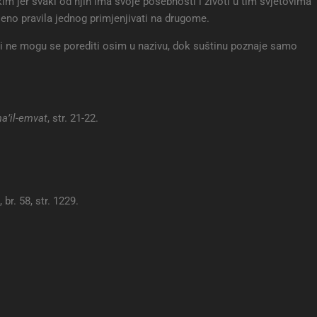
im jer svaki od njih ima svoje posebnosti i životi u tim svjetovima
ljeno pravila jednog primjenjivati na drugome.
 i ne mogu se porediti osim u nazivu, dok suštinu poznaje samo
ma’il-emvat
, str. 21-22.
 br. 58, str. 1229.