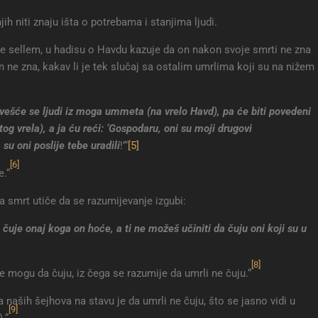
ih niti znaju išta o potrebama i stanjima ljudi.
ve sellem, u hadisu o Havdu kazuje da on nakon svoje smrti ne zna
 ne zna, kakav li je tek slučaj sa ostalim umrlima koji su na nižem
vešće se ljudi iz moga ummeta (na vrelo Havd), pa će biti povedeni
tog vrela), a ja ću reći: ‘Gospodaru, oni su moji drugovi
 su oni poslije tebe uradili
!’“
[5]
[6]
e.“
 a smrt utiče da se razumijevanje izgubi:
 da čuje onaj koga on hoće, a ti ne možeš učiniti da čuju oni koji su u
[8]
e mogu da čuju, iz čega se razumije da umrli ne čuju.“
aših šejhova na stavu je da umrli ne čuju, što se jasno vidi u
[9]
.“