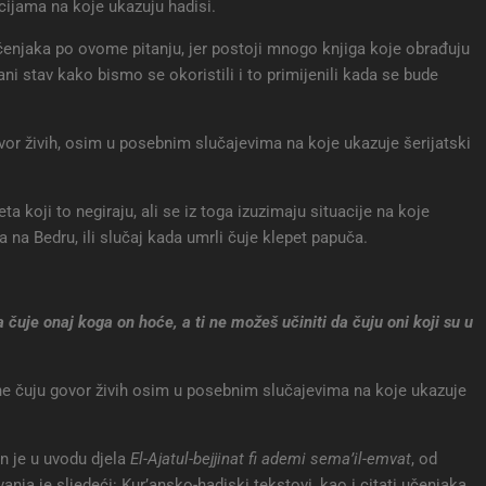
acijama na koje ukazuju hadisi.
 učenjaka po ovome pitanju, jer postoji mnogo knjiga koje obrađuju
stav kako bismo se okoristili i to primijenili kada se bude
govor živih, osim u posebnim slučajevima na koje ukazuje šerijatski
ta koji to negiraju, ali se iz toga izuzimaju situacije na koje
a na Bedru, ili slučaj kada umrli čuje klepet papuča.
 da čuje onaj koga on hoće, a ti ne možeš učiniti da čuju oni koji su u
rli ne čuju govor živih osim u posebnim slučajevima na koje ukazuje
On je u uvodu djela
El-Ajatul-bejjinat fi ademi sema’il-emvat
, od
anja je sljedeći: Kur’ansko-hadiski tekstovi, kao i citati učenjaka