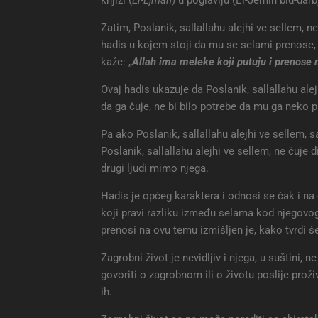
Zatim, Poslanik, sallallahu alejhi ve sellem,
hadis u kojem stoji da mu se selami prenose, je
kaže: „
Allah ima meleke koji putuju i prenos
Ovaj hadis ukazuje da Poslanik, sallallahu ale
da ga čuje, ne bi bilo potrebe da mu ga neko p
Pa ako Poslanik, sallallahu alejhi ve sellem, 
Poslanik, sallallahu alejhi ve sellem, ne čuje
drugi ljudi mimo njega.
Hadis je općeg karaktera i odnosi se čak i 
koji pravi razliku između selama kod njegovo
prenosi na ovu temu izmišljen je, kako tvrdi še
Zagrobni život je nevidljiv i njega, u suštini,
govoriti o zagrobnom ili o životu poslije pro
ih.