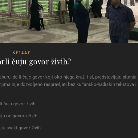
ŠEFAAT
rli čuju govor živih?
uru, da li čuje govor koji oko njega kruži i sl, predstavljaju pitanja
o njima nije dozvoljeno raspravljati bez kur’ansko-hadiskih tekstova i
i čuju govor živih:
uju od govora živih.
ju svaki govor živih.