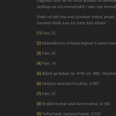
Zagrobni život se ne može porediti sa ahiretsk
razlikuju se od ovosvjetskih i zato nije dozvo
Svaki od njih ima svoj poseban status, propis
Uzvišeni Allah, kao što kaže šejh Albani.
[1]
Fatir, 22.
[2]
Mukaddimetu el-Ajatul-bejjinat fi ademi se
[3]
Fatir, 22.
[4]
Fatir, 14.
[5]
Bilježi ga Buhari, br. 4740, str. 880, i Muslim,
[6]
Hašijetu aled-durril-muhtar
, 2/381.
[7]
Fatir, 22.
[8]
Reddul-muhtar alad-durril-muhtar
, 3/180.
[9]
Fethul-kadir, hašijetul-hijade
, 3/107.