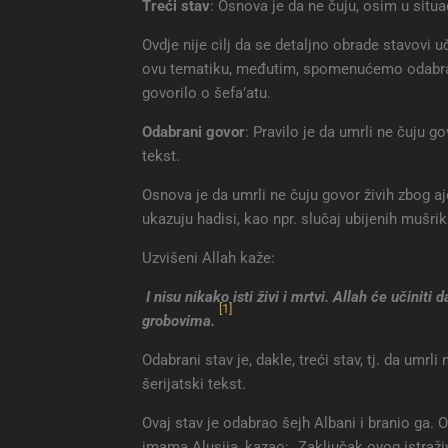
Treći stav
: Osnova je da ne čuju, osim u situ
Ovdje nije cilj da se detaljno obrade stavovi
ovu tematiku, međutim, spomenućemo odabrani 
govorilo o šefa’atu.
Odabrani govor
: Pravilo je da umrli ne čuju 
tekst.
Osnova je da umrli ne čuju govor živih zbog aje
ukazuju hadisi, kao npr. slučaj ubijenih mušrik
Uzvišeni Allah kaže:
I nisu nikako isti živi i mrtvi. Allah će učiniti
[1]
grobovima.
Odabrani stav je, dakle, treći stav, tj. da um
šerijatski tekst.
Ovaj stav je odabrao šejh Albani i branio ga. 
imama Alusija, kazao: „Zaključak ovog istraživ