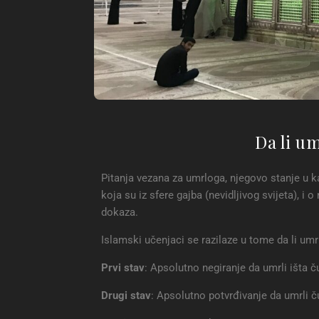
Da li um
Pitanja vezana za umrloga, njegovo stanje u kab
koja su iz sfere gajba (nevidljivog svijeta), i 
dokaza.
Islamski učenjaci se razilaze u tome da li umrl
Prvi stav
: Apsolutno negiranje da umrli išta č
Drugi stav
: Apsolutno potvrđivanje da umrli ču