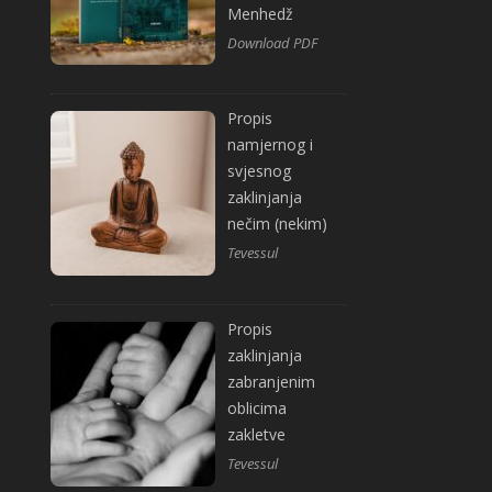
Menhedž
Download PDF
Propis
namjernog i
svjesnog
zaklinjanja
nečim (nekim)
Tevessul
Propis
zaklinjanja
zabranjenim
oblicima
zakletve
Tevessul