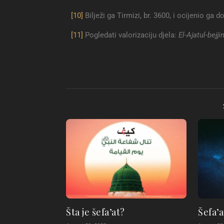
[10]
Bilježi ga Tirmizi, br. 3600, i ocijenio ga d
[11]
Pogledati valorizaciju djela:
El-Ajatul-bejj
Šta je šefa’at?
Šefa’