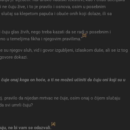
 ne čuju žive, i to je pravilo i osnova, osim u posebnim
 slučaj sa klepetom papuča i obuće onih koji dolaze, ili sa
 čuju glas živih, nego treba kazati da se radi o posebnim i
[2]
no u temeljima fikha i njegovim pravilima.“
te su njegov sluh, vid i govor izgubljeni, izlaskom duše, ali se iz tog
 govore dokazi.
 da čuje onaj koga on hoće, a ti ne možeš učiniti da čuju oni koji su u
tj. pravilo da nijedan mrtvac ne čuje, osim onaj o čijem slučaju
a svi umrli čuju?
[4]
čuju, ne bi vam se odazvali
.