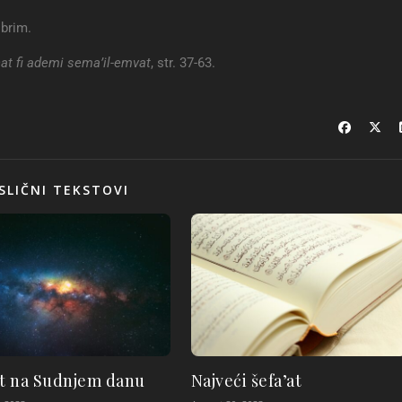
obrim.
inat fi ademi sema’il-emvat
, str. 37-63.
SLIČNI TEKSTOVI
at na Sudnjem danu
Najveći šefa’at