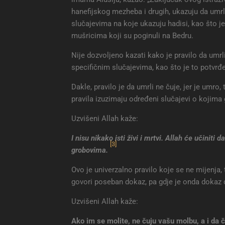
hanefijskog mezheba i drugih, ukazuju da umrli
slučajevima na koje ukazuju hadisi, kao što je
mušricima koji su poginuli na Bedru.
Nije dozvoljeno kazati kako je pravilo da umrli
specifičnim slučajevima, kao što je to potvrđe
Dakle, pravilo je da umrli ne čuje, jer je umro, 
pravila izuzimaju određeni slučajevi o kojima
Uzvišeni Allah kaže:
I nisu nikako isti živi i mrtvi. Allah će učiniti
[3]
grobovima.
Ovo je univerzalno pravilo koje se ne mijenja, 
govori poseban dokaz, pa gdje je onda dokaz d
Uzvišeni Allah kaže:
Ako im se molite, ne čuju vašu molbu, a i da 