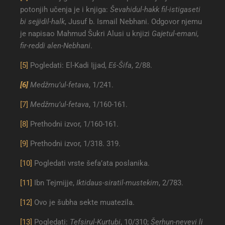
potonjih učenja je i knjiga:
Ševahidul-hakk fil-istigaseti
bi sejjidil-halk
, Jusuf b. Ismail Nebhani. Odgovor njemu
je napisao Mahmud Šukri Alusi u knjizi
Gajetul-emani,
fir-reddi alen-Nebhani
.
[5]
Pogledati: El-Kadi Ijjad,
Eš-Šifa
, 2/88.
[6]
Medžmu’ul-fetava
, 1/241.
[7]
Medžmu’ul-fetava
, 1/160-161.
[8]
Prethodni izvor, 1/160-161.
[9]
Prethodni izvor, 1/318. 319.
[10]
Pogledati vrste šefa’ata poslanika.
[11]
Ibn Tejmijje,
Iktidaus-siratil-mustekim
, 2/783.
[12]
Ovo je šubha sekte muatezila.
[13]
Pogledati:
Tefsirul-Kurtubi
, 10/310;
Šerhun-nevevi li