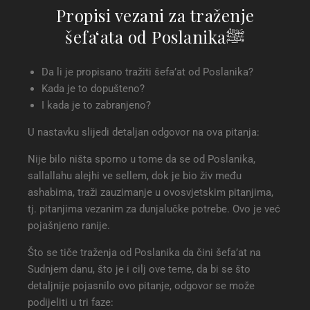
Propisi vezani za traženje
šefa‘ata od Poslanikaﷺ
Da li je propisano tražiti šefa’at od Poslanika?
Kada je to dopušteno?
I kada je to zabranjeno?
U nastavku slijedi detaljan odgovor na ova pitanja:
Nije bilo ništa sporno u tome da se od Poslanika,
sallallahu alejhi ve sellem, dok je bio živ među
ashabima, traži zauzimanje u ovosvjetskim pitanjima,
tj. pitanjima vezanim za dunjalučke potrebe. Ovo je već
pojašnjeno ranije.
Što se tiče traženja od Poslanika da čini šefa’at na
Sudnjem danu, što je i cilj ove teme, da bi se što
detaljnije pojasnilo ovo pitanje, odgovor se može
podijeliti u tri faze: