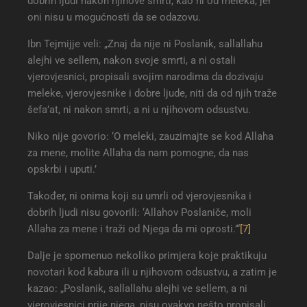
dobrih ljudi nakon njihove smrti, kao ni od meleka, jer
oni nisu u mogućnosti da se odazovu.
Ibn Tejmijje veli: „Znaj da nije ni Poslanik, sallallahu
alejhi ve sellem, nakon svoje smrti, a ni ostali
vjerovjesnici, propisali svojim narodima da dozivaju
meleke, vjerovjesnike i dobre ljude, niti da od njih traže
šefa’at, ni nakon smrti, a ni u njihovom odsustvu.
Niko nije govorio: ‘O meleki, zauzimajte se kod Allaha
za mene, molite Allaha da nam pomogne, da nas
opskrbi i uputi.’
Također, ni onima koji su umrli od vjerovjesnika i
dobrih ljudi nisu govorili: ‘Allahov Poslaniče, moli
Allaha za mene i traži od Njega da mi oprosti.’“
[7]
Dalje je spomenuo nekoliko primjera koje praktikuju
novotari kod kabura ili u njihovom odsustvu, a zatim je
kazao: „Poslanik, sallallahu alejhi ve sellem, a ni
vjerovjesnici prije njega, nisu ovakvo nešto propisali