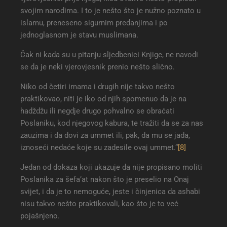
svojim narodima. I to je nešto što je nužno poznato u
islamu, preneseno sigurnim predanjima i po
jednoglasnom je stavu muslimana.
Čak ni kada su u pitanju sljedbenici Knjige, ne navodi
se da je neki vjerovjesnik prenio nešto slično.
Niko od četiri imama i drugih nije takvo nešto
praktikovao, niti je iko od njih spomenuo da je na
hadždžu ili negdje drugo pohvalno se obraćati
Poslaniku, kod njegovog kabura, te tražiti da se za nas
zauzima i da dovi za ummet ili, pak, da mu se jada,
iznoseći nedaće koje su zadesile ovaj ummet.“
[8]
Jedan od dokaza koji ukazuje da nije propisano moliti
Poslanika za šefa’at nakon što je preselio na Onaj
svijet, i da je to nemoguće, jeste i činjenica da ashabi
nisu takvo nešto praktikovali, kao što je to već
pojašnjeno.