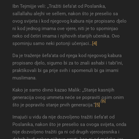
Ibn Tejmijje veli: „Tražiti šefa’at od Poslanika,
sallallahu alejhi ve sellem, nakon što je preselio sa
ovog svijeta i kod njegovog kabura nije propisano djelo
ni kod jednog imama ove vjere, niti je to spominjao
neko od četiri imama i njihovih starijih učenika. Ovo
spominju samo neki potonji učenjaci…
[4]
Da je traženje šefa’ata od njega kod njegovog kabura
propisano djelo, sigurno bi za to znali ashabi i tabi’ini,
praktikovali bi ga prije svih i spomenuli bi ga imami
muslimana.
Kako je samo divno kazao Malik: „Stanje kasnijih
generacija ovog ummeta neće se popraviti osim onim
/
[6]
što je popravilo stanje prvih generacija.“
[5]
Imajući u vidu da nije dozvoljeno tražiti šefa’at od
Poslanika, nakon što je preselio sa ovoga svijeta, onda
nije dozvoljeno tražiti ga ni od drugih vjerovjesnika i