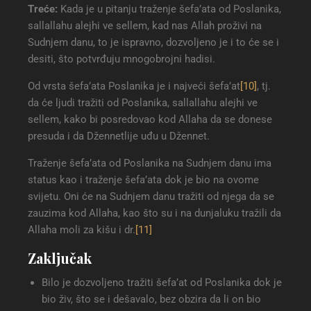
Treće:
Kada je u pitanju traženje šefa’ata od Poslanika,
sallallahu alejhi ve sellem, kad nas Allah proživi na
Sudnjem danu, to je ispravno, dozvoljeno je i to će se i
desiti, što potvrđuju mnogobrojni hadisi.
Od vrsta šefa’ata Poslanika je i najveći šefa’at
[10]
, tj.
da će ljudi tražiti od Poslanika, sallallahu alejhi ve
sellem, kako bi posredovao kod Allaha da se donese
presuda i da Džennetlije uđu u Džennet.
Traženje šefa’ata od Poslanika na Sudnjem danu ima
status kao i traženje šefa’ata dok je bio na ovome
svijetu. Oni će na Sudnjem danu tražiti od njega da se
zauzima kod Allaha, kao što su i na dunjaluku tražili da
Allaha moli za kišu i dr.
[11]
Zaključak
Bilo je dozvoljeno tražiti šefa’at od Poslanika dok je
bio živ, što se i dešavalo, bez obzira da li on bio