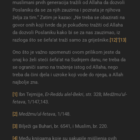
muslimani prvih generacija tražili od Allaha da dozvoli
Poslaniku da se za njih zauzima i poznata je njihova
želja za tim.“ Zatim je kazao: „Ne treba se obazirati na
govor onih koji tvrde da je pokuđeno tražiti od Allaha
da dozvoli Poslaniku kako bi se za nas zauzimao, iz
razloga što se šefa’at traži samo za griješnike.
[12]
“
[13]
Ono što je važno spomenuti ovom prilikom jeste da
onaj ko želi steći šefa’at na Sudnjem danu, ne treba da
se ograniči samo na traženje istog od Allaha, nego
treba da čini djela i uzroke koji vode do njega, a Allah
najbolje zna.
[1]
Ibn Tejmijje,
Er-Reddu alel-Bekri
, str. 328;
Medžmu’ul-
fetava
, 1/147,143.
[2]
Medžmu’ul-fetava
, 1/148.
[3]
Bilježi ga Buhari, br. 6541, i Muslim, br. 220.
[4]
Među knjigama koje su sakupile mišljenja ovih