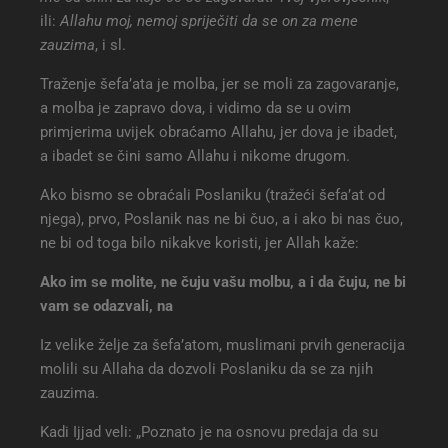
ili:
Allahu moj, nemoj spriječiti da se on za mene
zauzima
, i sl.
Traženje šefa’ata je molba, jer se moli za zagovaranje,
a molba je zapravo dova, i vidimo da se u ovim
primjerima uvijek obraćamo Allahu, jer dova je ibadet,
a ibadet se čini samo Allahu i nikome drugom.
Ako bismo se obraćali Poslaniku (tražeći šefa’at od
njega), prvo, Poslanik nas ne bi čuo, a i ako bi nas čuo,
ne bi od toga bilo nikakve koristi, jer Allah kaže:
Ako im se molite, ne čuju vašu molbu, a i da čuju, ne bi
vam se odazvali, na
Iz velike želje za šefa’atom, muslimani prvih generacija
molili su Allaha da dozvoli Poslaniku da se za njih
zauzima.
Kadi Ijjad veli: „Poznato je na osnovu predaja da su