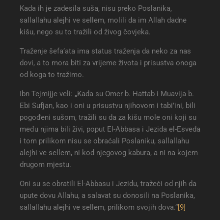
Kada ih je zadesila suša, nisu preko Poslanika,
sallallahu alejhi ve sellem, molili da im Allah dadne
kišu, nego su to tražili od živog čovjeka.
Traženje šefa’ata ima status traženja da neko za nas
dovi, a to mora biti za vrijeme života i prisustva onoga
od koga to tražimo.
Ibn Tejmijje veli: „Kada su Omer b. Hattab i Muavija b.
Ebi Sufjan, kao i oni u prisustvu njihovom i tabi’ini, bili
pogođeni sušom, tražili su da za kišu mole oni koji su
među njima bili živi, poput El-Abbasa i Jezida el-Esveda
i tom prilikom nisu se obraćali Poslaniku, sallallahu
alejhi ve sellem, ni kod njegovog kabura, a ni na kojem
drugom mjestu.
Oni su se obratili El-Abbasu i Jezidu, tražeći od njih da
upute dovu Allahu, a salavat su donosili na Poslanika,
sallallahu alejhi ve sellem, prilikom svojih dova.“
[9]