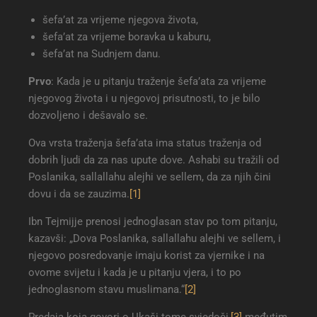
šefa’at za vrijeme njegova života,
šefa’at za vrijeme boravka u kaburu,
šefa’at na Sudnjem danu.
Prvo
: Kada je u pitanju traženje šefa’ata za vrijeme
njegovog života i u njegovoj prisutnosti, to je bilo
dozvoljeno i dešavalo se.
Ova vrsta traženja šefa’ata ima status traženja od
dobrih ljudi da za nas upute dove. Ashabi su tražili od
Poslanika, sallallahu alejhi ve sellem, da za njih čini
dovu i da se zauzima.
[1]
Ibn Tejmijje prenosi jednoglasan stav po tom pitanju,
kazavši: „Dova Poslanika, sallallahu alejhi ve sellem, i
njegovo posredovanje imaju korist za vjernike i na
ovome svijetu i kada je u pitanju vjera, i to po
jednoglasnom stavu muslimana.“
[2]
Predaja koja govori o Ukaši tome svjedoči,
[3]
međutim