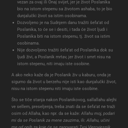
vezan za ovaj ili Onaj svijet, jer je život Poslanika
bio na istom stepenu sa životom ashaba, to je bio
dunjalučki život sa istim osobinama.
Dozvoljeno je na Sudnjem danu tražiti šefa’at od
Poslanika, to će se i desiti, i tada će život ljudi i
Poslanika biti na istom stepenu, tj. život sa istim
osobinama.
Nije dozvoljeno tražiti šefa’at od Poslanika dok su
ljudi živi, a Poslanik mrtav, jer život i smrt nisu na
istom stepenu, niti imaju iste osobine.
A ako neko kaže da je Poslanik živ u kaburu, onda je
sigurno da život u berzehu nije isti kao dunjalučki život,
nisu na istom stepenu niti imaju iste osobine.
Što se tiče stanja nakon Poslanikovog, sallallahu alejhi
ve sellem, preseljenja, treba znati da se šefa’at ne traži
osim od Allaha, kao npr. da se kaže:
Allahu moj, podari
mi da se Poslanik za mene zauzima
, ili:
Allahu, učini
me od onih za koje će se zagovarati Tvoj Vjerovjesnik
,