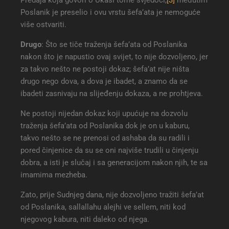
Poslanik je preselio i ovu vrstu šefa’ata je nemoguće
više ostvariti.
Drugo
: Što se tiče traženja šefa’ata od Poslanika
nakon što je napustio ovaj svijet, to nije dozvoljeno, jer
za takvo nešto ne postoji dokaz; šefa’at nije ništa
drugo nego dova, a dova je ibadet, a znamo da se
ibadeti zasnivaju na slijeđenju dokaza, a ne prohtjeva.
Ne postoji nijedan dokaz koji upućuje na dozvolu
traženja šefa’ata od Poslanika dok je on u kaburu,
takvo nešto se ne prenosi od ashaba da su radili i
pored činjenice da su se oni najviše trudili u činjenju
dobra, a isti je slučaj i sa generacijom nakon njih, te sa
imamima mezheba.
Zato, prije Sudnjeg dana, nije dozvoljeno tražiti šefa’at
od Poslanika, sallallahu alejhi ve sellem, niti kod
njegovog kabura, niti daleko od njega.