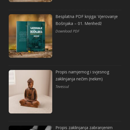
Besplatna PDF knjiga: Vjerovanje
Bošnjaka – 01. Menhedž
Download PDF
Propis namjernog i svjesnog
zaklinjanja nečim (nekim)
Tevessul
Propis zaklinjanja zabranjenim