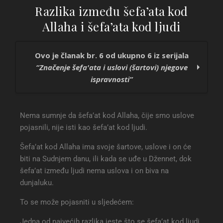
Razlika između šefa’ata kod
Allaha i šefa’ata kod ljudi
Ovo je članak br. 6 od ukupno 6 iz serijala
“Značenje šefa'ata i uslovi (šartovi) njegove
ispravnosti”
Šta je šefa’at?
Nema sumnje da šefa’at kod Allaha, čije smo uslove
Značenje šefa’ata
pojasnili, nije isti kao šefa’at kod ljudi.
Šefa’at na Sudnjem danu
Šartovi (uslovi) ispravnosti šefa’ata
Šefa’at kod Allaha ima svoje šartove, uslove i on će
Da li će nevjernici imati korist od šefa’ata?
biti na Sudnjem danu, ili kada se uđe u Džennet, dok
Razlika između šefa’ata kod Allaha i šefa’ata
šefa’at između ljudi nema uslova i on biva na
kod ljudi
dunjaluku.
To se može pojasniti u sljedećem:
Jedna od najvećih razlika jeste što se šefa’at kod ljudi