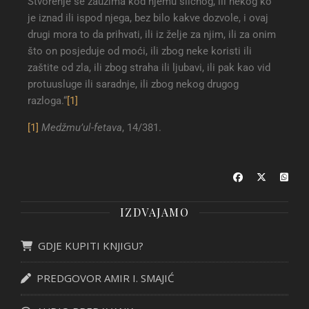
Stvorenje se zauzima kod njemu sličnog, ili nekog ko
je iznad ili ispod njega, bez bilo kakve dozvole, i ovaj
drugi mora to da prihvati, ili iz želje za njim, ili za onim
što on posjeduje od moći, ili zbog neke koristi ili
zaštite od zla, ili zbog straha ili ljubavi, ili pak kao vid
protuusluge ili saradnje, ili zbog nekog drugog
razloga.“
[1]
[1]
Medžmu’ul-fetava
, 14/381.
IZDVAJAMO
GDJE KUPITI KNJIGU?
PREDGOVOR AMIR I. SMAJIĆ