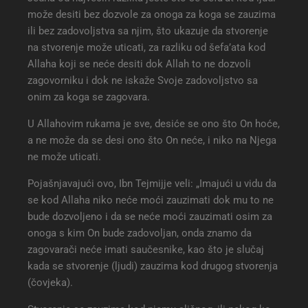
može desiti bez dozvole za onoga za koga se zauzima
ili bez zadovoljstva sa njim, što ukazuje da stvorenje
na stvorenje može uticati, za razliku od šefa’ata kod
Allaha koji se neće desiti dok Allah to ne dozvoli
zagovorniku i dok ne iskaže Svoje zadovoljstvo sa
onim za koga se zagovara.
U Allahovim rukama je sve, desiće se ono što On hoće,
a ne može da se desi ono što On neće, i niko na Njega
ne može uticati.
Pojašnjavajući ovo, Ibn Tejmijje veli: „Imajući u vidu da
se kod Allaha niko neće moći zauzimati dok mu to ne
bude dozvoljeno i da se neće moći zauzimati osim za
onoga s kim On bude zadovoljan, onda znamo da
zagovarači neće imati saučesnike, kao što je slučaj
kada se stvorenje (ljudi) zauzima kod drugog stvorenja
(čovjeka).