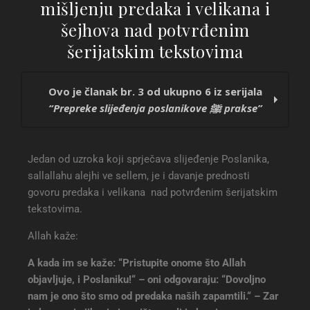
mišljenju predaka i velikana i
šejhova nad potvrđenim
šerijatskim tekstovima
Ovo je članak br. 3 od ukupno 6 iz serijala
“Prepreke slijeđenja poslanikove ﷺ prakse”
Neznanje
Jedan od uzroka koji sprječava slijeđenje Poslanika,
Povođenje za strastima i prohtjevima
sallallahu alejhi ve sellem, je i davanje prednosti
Davanje prednosti govoru i mišljenju
govoru predaka i velikana nad potvrđenim šerijatskim
predaka i velikana i šejhova nad potvrđenim
tekstovima.
šerijatskim tekstovima
Davanje prednosti razumu nad ispravnim
Allah kaže:
šerijatskim dokazima
Šutnja učenih
A kada im se kaže: “Pristupite onome što Allah
Druženje sa novotarima i grješnicima
objavljuje, i Poslaniku!“ – oni odgovaraju: “Dovoljno
nam je ono što smo od predaka naših zapamtili.“ – Zar