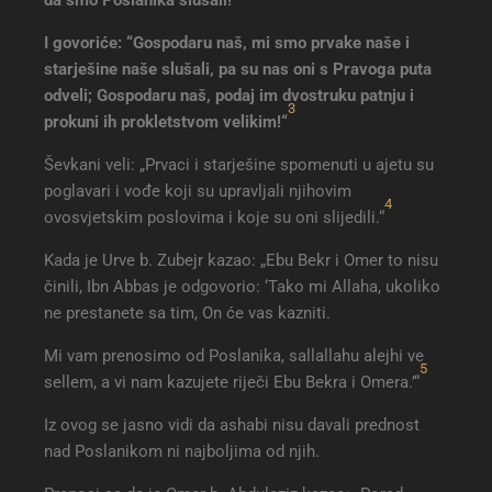
I govoriće: “Gospodaru naš, mi smo prvake naše i
starješine naše slušali, pa su nas oni s Pravoga puta
odveli; Gospodaru naš, podaj im dvostruku patnju i
3
prokuni ih prokletstvom velikim!“
Ševkani veli: „Prvaci i starješine spomenuti u ajetu su
poglavari i vođe koji su upravljali njihovim
4
ovosvjetskim poslovima i koje su oni slijedili.“
Kada je Urve b. Zubejr kazao: „Ebu Bekr i Omer to nisu
činili, Ibn Abbas je odgovorio: ‘Tako mi Allaha, ukoliko
ne prestanete sa tim, On će vas kazniti.
Mi vam prenosimo od Poslanika, sallallahu alejhi ve
5
sellem, a vi nam kazujete riječi Ebu Bekra i Omera.’“
Iz ovog se jasno vidi da ashabi nisu davali prednost
nad Poslanikom ni najboljima od njih.