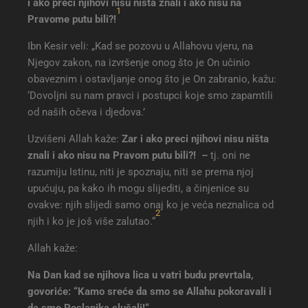
i ako preci njihovi nisu ništa znali i ako nisu na
1
Pravome putu bili?!
Ibn Kesir veli: „Kad se pozovu u Allahovu vjeru, na
Njegov zakon, na izvršenje onog što je On učinio
obaveznim i ostavljanje onog što je On zabranio, kažu:
‘Dovoljni su nam pravci i postupci koje smo zapamtili
od naših očeva i djedova.’
Uzvišeni Allah kaže:
Zar i ako preci njihovi nisu ništa
znali i ako nisu na Pravom putu bili?!
–
tj. oni ne
razumiju Istinu, niti je spoznaju, niti se prema njoj
upućuju, pa kako ih mogu slijediti, a činjenice su
ovakve: njih slijedi samo onaj ko je veća neznalica od
2
njih i ko je još više zalutao.“
Allah kaže:
Na Dan kad se njihova lica u vatri budu prevrtala,
govoriće: “Kamo sreće da smo se Allahu pokoravali i
da smo Poslanika slušali!“