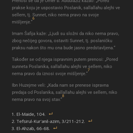
Prenosi se da je Omer b. Abdulaziz kazao: „Pored
prakse koju je uspostavio Poslanik, sallallahu alejhi ve
sellem, tj. Sunnet, niko nema pravo na svoje
6
mišljenje.“
Imam Šafija kaže: „Ljudi su složni da niko nema pravo,
zbog nečijeg govora, ostaviti Sunnet, tj. poslaničku
praksu nakon što mu ona bude jasno predstavljena.“
Također se od njega ispravnim putem prenosi: „Pored
sunneta Poslanika, sallallahu alejhi ve sellem, niko
7
nema pravo da iznosi svoje mišljenje.“
Ibn Huzejme veli: „Kada nam se prenese ispravna
predaja od Poslanika, sallallahu alejhi ve sellem, niko
8
nema pravo na svoj stav.“
El-Maide, 104.
Tefsirul-Kur'anil-azim, 3/211-212.
El-Ahzab, 66-68.