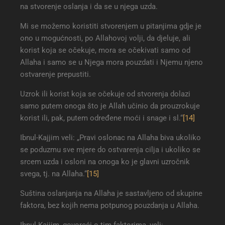
na stvorenje oslanja i da se u njega uzda.
Mi se možemo koristiti stvorenjem u pitanjima gdje je
ono u mogućnosti, po Allahovoj volji, da djeluje, ali
korist koja se očekuje, mora se očekivati samo od
Allaha i samo se u Njega mora pouzdati i Njemu njeno
ostvarenje prepustiti.
Uzrok ili korist koja se očekuje od stvorenja dolazi
samo putem onoga što je Allah učinio da prouzrokuje
korist ili, pak, putem određene moći i snage i sl.“
[14]
Ibnul-Kajjim veli: „Pravi oslonac na Allaha biva ukoliko
se poduzmu sve mjere do ostvarenja cilja i ukoliko se
srcem uzda i osloni na onoga ko je glavni uzročnik
svega, tj. na Allaha.“
[15]
Suština oslanjanja na Allaha je sastavljeno od skupine
faktora, bez kojih nema potpunog pouzdanja u Allaha.