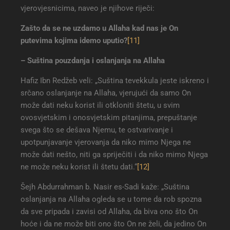
vjerovjesnicima, naveo je njihove riječi:
Zašto da se ne uzdamo u Allaha kad nas je On
putevima kojima idemo uputio
?
[11]
– Suština pouzdanja i oslanjanja na Allaha
Hafiz Ibn Redžeb veli: „Suština tevekkula jeste iskreno i
srčano oslanjanje na Allaha, vjerujući da samo On
može dati neku korist ili otkloniti štetu, u svim
ovosvjetskim i onosvjetskim pitanjima, prepuštanje
svega što se dešava Njemu, te ostvarivanje i
upotpunjavanje vjerovanja da niko mimo Njega ne
može dati nešto, niti ga spriječiti i da niko mimo Njega
ne može neku korist ili štetu dati.“
[12]
Šejh Abdurrahman b. Nasir es-Sadi kaže: „Suština
oslanjanja na Allaha ogleda se u tome da rob spozna
da sve pripada i zavisi od Allaha, da biva ono što On
hoće i da ne može biti ono što On ne želi, da jedino On