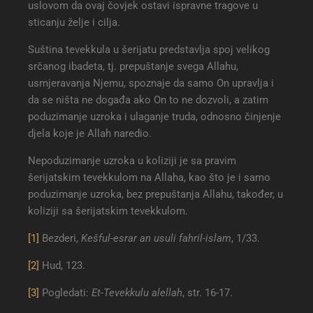
uslovom da ovaj čovjek ostavi ispravne tragove u
sticanju želje i cilja.
Suština tevekkula u šerijatu predstavlja spoj velikog
srčanog ibadeta, tj. prepuštanje svega Allahu,
usmjeravanja Njemu, spoznaje da samo On upravlja i
da se ništa ne događa ako On to ne dozvoli, a zatim
poduzimanje uzroka i ulaganje truda, odnosno činjenje
djela koje je Allah naredio.
Nepoduzimanje uzroka u koliziji je sa pravim
šerijatskim tevekkulom na Allaha, kao što je i samo
poduzimanje uzroka, bez prepuštanja Allahu, također, u
koliziji sa šerijatskim tevekkulom.
[1]
Bezderi,
Kešful-esrar an usuli fahril-islam
, 1/33.
[2]
Hud, 123.
[3]
Pogledati:
Et-Tevekkulu alellah
, str. 16-17.