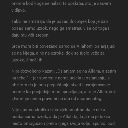
onome kod koga se nalazi ta opskrba, što je sasvim
vidljivo.
Takvi ne smatraju da je posao ili čovjek koji je dao
posao samo uzrok, nego ga smatraju više od toga i
daju mu viši stepen.
Srce mora biti povezano samo sa Allahom, oslanjajući
se na Njega, a ne na uzroke, dok se tijelo veže za
uzroke, čineći ih.
Nije dozvoljeno kazati: „Oslanjam se na Allaha, a zatim
na tebe!“ – jer stvorenje nema udjela u oslanjanju, s
obzirom da je ono prepuštanje stvari i usmjeravanje
onome ko posjeduje moć upravljanja, a to je Allah, dok
stvorenje nema pravo ni na šta od spomenutog.
Nije sporno ukoliko bi čovjek smatrao da je neka
osoba samo uzrok, a da je Allah taj koji mu je takvo
nešto omogućio i preko njega svoju volju ispunio, pod