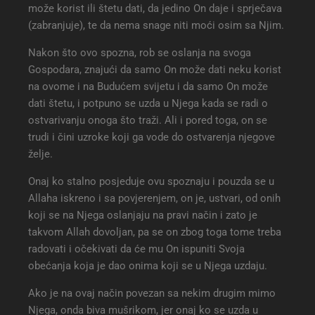
može korist ili štetu dati, da jedino On daje i sprječava
(zabranjuje), te da nema snage niti moći osim sa Njim.
Nakon što ovo spozna, rob se oslanja na svoga
Gospodara, znajući da samo On može dati neku korist
na ovome i na Budućem svijetu i da samo On može
dati štetu, i potpuno se uzda u Njega kada se radi o
ostvarivanju onoga što traži. Ali i pored toga, on se
trudi i čini uzroke koji ga vode do ostvarenja njegove
želje.
Onaj ko stalno posjeduje ovu spoznaju i pouzda se u
Allaha iskreno i sa povjerenjem, on je, ustvari, od onih
koji se na Njega oslanjaju na pravi način i zato je
takvom Allah dovoljan, pa se on zbog toga tome treba
radovati i očekivati da će mu On ispuniti Svoja
obećanja koja je dao onima koji se u Njega uzdaju.
Ako je na ovaj način povezan sa nekim drugim mimo
Njega, onda biva mušrikom, jer onaj ko se uzda u