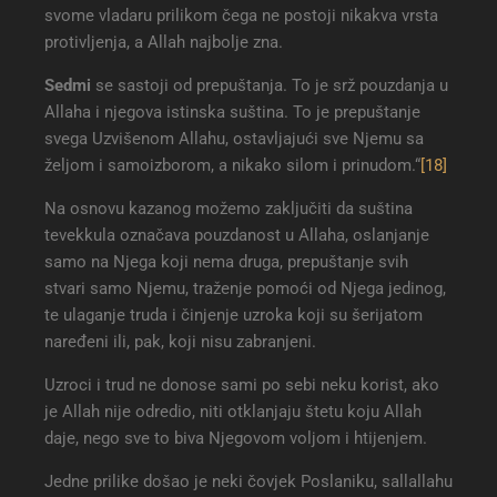
svome vladaru prilikom čega ne postoji nikakva vrsta
protivljenja, a Allah najbolje zna.
Sedmi
se sastoji od prepuštanja. To je srž pouzdanja u
Allaha i njegova istinska suština. To je prepuštanje
svega Uzvišenom Allahu, ostavljajući sve Njemu sa
željom i samoizborom, a nikako silom i prinudom.“
[18]
Na osnovu kazanog možemo zaključiti da suština
tevekkula označava pouzdanost u Allaha, oslanjanje
samo na Njega koji nema druga, prepuštanje svih
stvari samo Njemu, traženje pomoći od Njega jedinog,
te ulaganje truda i činjenje uzroka koji su šerijatom
naređeni ili, pak, koji nisu zabranjeni.
Uzroci i trud ne donose sami po sebi neku korist, ako
je Allah nije odredio, niti otklanjaju štetu koju Allah
daje, nego sve to biva Njegovom voljom i htijenjem.
Jedne prilike došao je neki čovjek Poslaniku, sallallahu