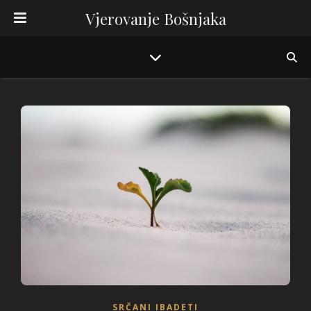
Vjerovanje Bošnjaka
SRČANI IBADETI