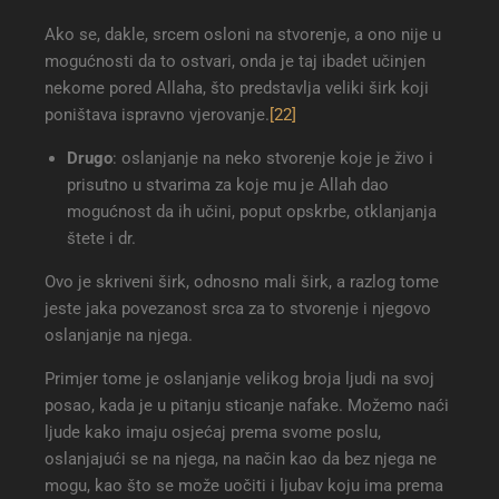
Ako se, dakle, srcem osloni na stvorenje, a ono nije u
mogućnosti da to ostvari, onda je taj ibadet učinjen
nekome pored Allaha, što predstavlja veliki širk koji
poništava ispravno vjerovanje.
[22]
Drugo
: oslanjanje na neko stvorenje koje je živo i
prisutno u stvarima za koje mu je Allah dao
mogućnost da ih učini, poput opskrbe, otklanjanja
štete i dr.
Ovo je skriveni širk, odnosno mali širk, a razlog tome
jeste jaka povezanost srca za to stvorenje i njegovo
oslanjanje na njega.
Primjer tome je oslanjanje velikog broja ljudi na svoj
posao, kada je u pitanju sticanje nafake. Možemo naći
ljude kako imaju osjećaj prema svome poslu,
oslanjajući se na njega, na način kao da bez njega ne
mogu, kao što se može uočiti i ljubav koju ima prema