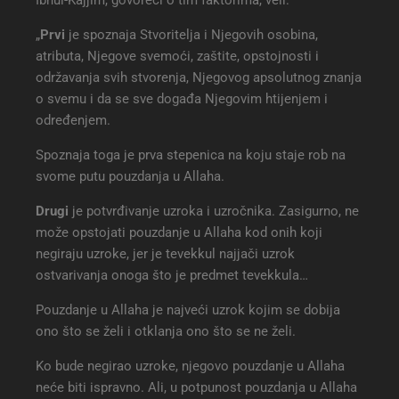
Ibnul-Kajjim, govoreći o tim faktorima, veli:
„
Prvi
je spoznaja Stvoritelja i Njegovih osobina,
atributa, Njegove svemoći, zaštite, opstojnosti i
održavanja svih stvorenja, Njegovog apsolutnog znanja
o svemu i da se sve događa Njegovim htijenjem i
određenjem.
Spoznaja toga je prva stepenica na koju staje rob na
svome putu pouzdanja u Allaha.
Drugi
je potvrđivanje uzroka i uzročnika. Zasigurno, ne
može opstojati pouzdanje u Allaha kod onih koji
negiraju uzroke, jer je tevekkul najjači uzrok
ostvarivanja onoga što je predmet tevekkula…
Pouzdanje u Allaha je najveći uzrok kojim se dobija
ono što se želi i otklanja ono što se ne želi.
Ko bude negirao uzroke, njegovo pouzdanje u Allaha
neće biti ispravno. Ali, u potpunost pouzdanja u Allaha