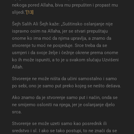
nekoga pored Allaha, biva mu prepušten i propast mu
slijedi.“
[13]
Šejh Salih Ali Šejh kaže: „Suštinsko oslanjanje nije
ispravno osim na Allaha, jer se stvari prepuštaju
onome ko ima moć da njima upravlja, a znamo da
stvorenje tu moć ne posjeduje. Srce treba da se
usmjeri i da svoje želje i čežnje okrene prema onome
ko ih može ispuniti, a to je u svakom slučaju Uzvišeni
Allah.
Stvorenje ne može ništa da učini samostalno i samo
po sebi, ono je samo put preko kojeg se nešto dešava.
Ako znamo da je stvorenje samo put i način, onda se
ne smijemo osloniti na njega, jer je oslanjanje djelo
srca.
Stvorenje se može uzeti samo kao posrednik ili
sredstvo i sl. I ako se tako postupi, to ne znači da se