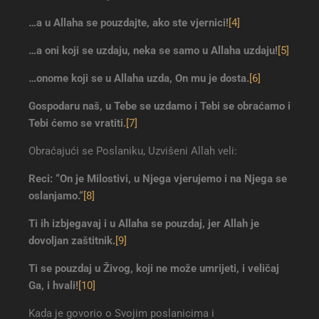
…a u Allaha se pouzdajte, ako ste vjernici
!
[4]
…a oni koji se uzdaju, neka se samo u Allaha uzdaju
!
[5]
…onome koji se u Allaha uzda, On mu je dosta
.
[6]
Gospodaru naš, u Tebe se uzdamo i Tebi se obraćamo i
Tebi ćemo se vratiti
.
[7]
Obraćajući se Poslaniku, Uzvišeni Allah veli:
Reci: “On je Milostivi, u Njega vjerujemo i na Njega se
oslanjamo
.“
[8]
Ti ih izbjegavaj i u Allaha se pouzdaj, jer Allah je
dovoljan zaštitnik
.
[9]
Ti se pouzdaj u Živog, koji ne može umrijeti, i veličaj
Ga, i hvali
!
[10]
Kada je govorio o Svojim poslanicima i