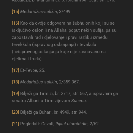
Abdulaziz b. Muhammed b. Ibrahim Ali Šejh, str. 376.
[15]
Medaridžus-salikin
, 3/499.
[16]
Kao da ovdje odgovara na šubhu onih koji su se
isključivo oslonili na Allaha, poput nekih sufija, pa su
zapostavili rad i djelovanje i pravi razliku između
tevekkula (ispravnog oslanjanja) i tevakula
(neispravnog oslanjanja koje nije zasnovano na
djelima i trudu).
[17]
Et-Tevbe, 25.
[18]
Medaridžus-salikin
, 2/359-367.
[19]
Bilježi ga Tirmizi, br. 2717, str. 567, a ispravnim ga
smatra Albani u Tirmizijevom
Sunenu
.
[20]
Bilježi ga Buhari, br. 4949, str. 944.
[21]
Pogledati: Gazali,
Ihjaul-ulumid-din
, 2/62.