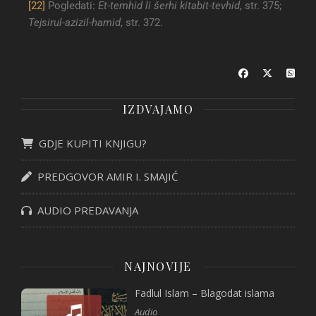
[22]
Pogledati:
Et-temhid li šerhi kitabit-tevhid
, str. 375;
Tejsirul-azizil-hamid
, str. 372.
IZDVAJAMO
GDJE KUPITI KNJIGU?
PREDGOVOR AMIR I. SMAJIĆ
AUDIO PREDAVANJA
NAJNOVIJE
Fadlul Islam – Blagodat islama
Audio