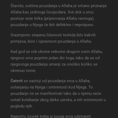
Štaviše, suština pouzdanja u Allaha je srčano priznanje
Allaha kao jedinoga Gospodara. Sve dok u srcu
postoje veze širka (pripisivanja Allahu ravnoga),
pouzdanje u Njega će biti defektno i nepotpuno.
Srazmjerno stepenu lišenosti tevhida bilo kakvih
primjesa, biće i ispravnost pouzdanja u Allaha.
Kad god se rob okrene nekome drugom osim Allahu,
njegovo srce poprimi jedan dio toga, tako da se od
njegovoga pouzdanja umanji za onoliko koliko se
okrenuo tome.
Četvrti
se sastoji od pouzdanja srca u Allaha,
oslanjanju na Njega i smirenosti kod Njega. To
pouzdanje će se manifestirati tako da u njemu neće
ostati kolebanje zbog zbrke uzroka, a niti smirenosti u
pogledu njih.
Naprotiv, čovjek treba iz svoga srca odstraniti