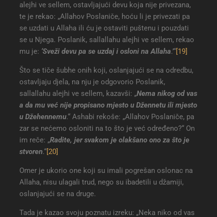
alejhi ve sellem, ostavljajući devu koja nije privezana,
te je rekao: „Allahov Poslaniče, hoću li je privezati pa
se uzdati u Allaha ili ću je ostaviti puštenu i pouzdati
se u Njega. Poslanik, sallallahu alejhi ve sellem, rekao
mu je:
‘Sveži devu pa se uzdaj i osloni na Allaha
.’“
[19]
Što se tiče šubhe onih koji, oslanjajući se na odredbu,
ostavljaju djela, na nju je odgovorio Poslanik,
sallallahu alejhi ve sellem, kazavši: „
Nema nikog od vas
a da mu već nije propisano mjesto u Džennetu ili mjesto
u Džehennemu
.“ Ashabi rekoše: „Allahov Poslaniče, pa
zar se nećemo osloniti na to što je već određeno?“ On
im reče: „
Radite, jer svakom je olakšano ono za što je
stvoren
.“
[20]
Omer je ukorio one koji su imali pogrešan oslonac na
Allaha, nisu ulagali trud, nego su ibadetili u džamiji,
oslanjajući se na druge.
Tada je kazao svoju poznatu izreku: „Neka niko od vas