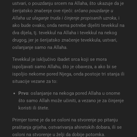
ustvari, o pouzdanju srcem na Allaha, što ukazuje da je
šerijatsko značenje ove riječi:
srčano pouzdanje u
Allaha uz ulaganje truda i činjenje propisanih uzroka
, i
ako bude ovako, onda nema potrebe dijeliti tevekkul na
dva dijela, tj. tevekkul na Allaha i tevekkul na nekog
drugog, jer je šerijatsko značenje tevekkula, ustvari,
oslanjanje samo na Allaha.
Tevekkul je isključivo ibadet srca koji se mora
ispoljavati samo Allahu, što je obaveza, a ako bi se
ispoljio nekome pored Njega, onda postoje tri stanja ili
situacije vezane za to:
Prvo
: oslanjanje na nekoga pored Allaha u onome
što samo Allah može učiniti, a vezano je za činjenje
koristi ili štete.
Primjer tome je da se osloni na stvorenje po pitanju
praštanja grijeha, ostvarivanja ahiretskih dobara, ili se
osloni na stvorenje u želji da dobije potomka.