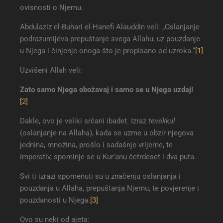
ovisnosti o Njemu.
Abdulaziz el-Buhari el-Hanefi Alauddin veli: „Oslanjanje
podrazumijeva prepuštanje svega Allahu, uz pouzdanje
u Njega i činjenje onoga što je propisano od uzroka.“
[1]
Uzvišeni Allah veli:
Zato samo Njega obožavaj i samo se u Njega uzdaj
!
[2]
Dakle, ovo je veliki srčani ibadet. Izraz
tevekkul
(oslanjanje na Allaha), kada se uzme u obzir njegova
jednina, množina, prošlo i sadašnje vrijeme, te
imperativ, spominje se u Kur’anu četrdeset i dva puta.
Svi ti izrazi spomenuti su u značenju oslanjanja i
pouzdanja u Allaha, prepuštanja Njemu, te povjerenje i
pouzdanosti u Njega.
[3]
Ovo su neki od ajeta: