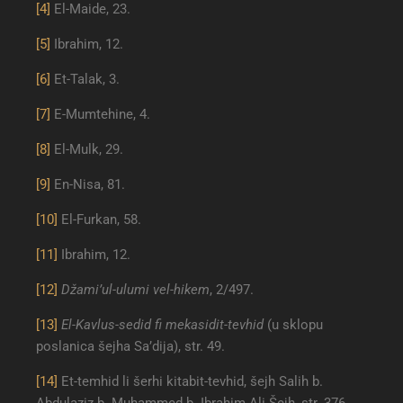
[4]
El-Maide, 23.
[5]
Ibrahim, 12.
[6]
Et-Talak, 3.
[7]
E-Mumtehine, 4.
[8]
El-Mulk, 29.
[9]
En-Nisa, 81.
[10]
El-Furkan, 58.
[11]
Ibrahim, 12.
[12]
Džami’ul-ulumi vel-hikem
, 2/497.
[13]
El-Kavlus-sedid fi mekasidit-tevhid
(u sklopu
poslanica šejha Sa’dija), str. 49.
[14]
Et-temhid li šerhi kitabit-tevhid, šejh Salih b.