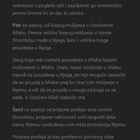
smirenost u pogledu njih i zaodjenuti ga smirenošću
prema Onome ko je dao te uzroke.
Peti
se sastoji od lijepog mišljenja o Uzvišenom
Allahu. Prema veličini lijepog mišljenja o tvome
Stvoritelju i nade u Njega, biće i veličina tvoga
pouzdanja u Njega.
Zbog toga neki tumače pouzdanje u Allaha lijepim
mišljenjem o Allahu. Znači, lijepo mišljenje o Allahu
navodi na pouzdanje u Njega, jer nije moguće zamisliti
da se pouzda u Allaha onaj ko ima loše mišljenje o
Njemu, a niti da se pouzda u onoga od koga se ne
nada. A Uzvišeni Allah najbolje zna.
Šesti
se sastoji od potpune predaje srca svome
Stvoritelju, potpune naklonosti svih njegovih želja
samo Njemu i prekidanju svih vrsta protivljenja Njemu.
Potpuna predaja je kao predanost poniznog roba