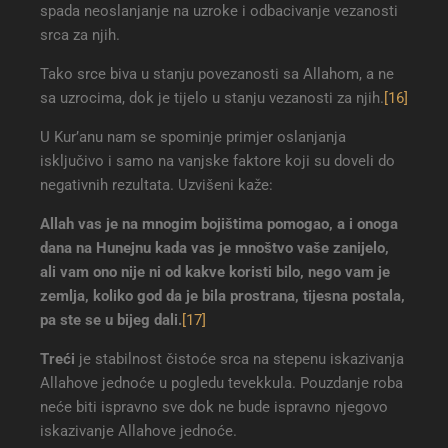
spada neoslanjanje na uzroke i odbacivanje vezanosti
srca za njih.
Tako srce biva u stanju povezanosti sa Allahom, a ne
sa uzrocima, dok je tijelo u stanju vezanosti za njih.
[16]
U Kur’anu nam se spominje primjer oslanjanja
isključivo i samo na vanjske faktore koji su doveli do
negativnih rezultata. Uzvišeni kaže:
Allah vas je na mnogim bojištima pomogao, a i onoga
dana na Hunejnu kada vas je mnoštvo vaše zanijelo,
ali vam ono nije ni od kakve koristi bilo, nego vam je
zemlja, koliko god da je bila prostrana, tijesna postala,
pa ste se u bijeg dali
.
[17]
Treći
je stabilnost čistoće srca na stepenu iskazivanja
Allahove jednoće u pogledu tevekkula. Pouzdanje roba
neće biti ispravno sve dok ne bude ispravno njegovo
iskazivanje Allahove jednoće.