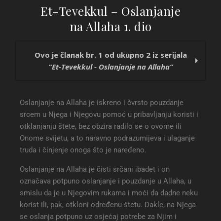
Et-Tevekkul – Oslanjanje
na Allaha 1. dio
Ovo je članak br. 1 od ukupno 2 iz serijala
“Et-Tevekkul - Oslanjanje na Allaha”
Et-Tevekkul – Oslanjanje na Allaha 1. dio
Oslanjanje na Allaha je iskreno i čvrsto pouzdanje
Et-Tevekkul – Oslanjanje na Allaha 2. dio
srcem u Njega i Njegovu pomoć u pribavljanju koristi i
otklanjanju štete, bez obzira radilo se o ovome ili
Onome svijetu, a to naravno podrazumijeva i ulaganje
truda i činjenje onoga što je naređeno.
Oslanjanje na Allaha je čisti srčani ibadet i on
označava potpuno oslanjanje i pouzdanje u Allaha, u
smislu da je u Njegovim rukama i moći da dadne neku
korist ili, pak, otkloni određenu štetu. Dakle, na Njega
se oslanja potpuno uz osjećaj potrebe za Njim i