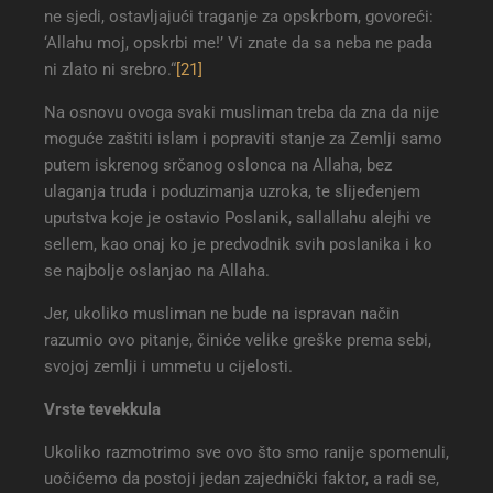
ne sjedi, ostavljajući traganje za opskrbom, govoreći:
‘Allahu moj, opskrbi me!’ Vi znate da sa neba ne pada
ni zlato ni srebro.“
[21]
Na osnovu ovoga svaki musliman treba da zna da nije
moguće zaštiti islam i popraviti stanje za Zemlji samo
putem iskrenog srčanog oslonca na Allaha, bez
ulaganja truda i poduzimanja uzroka, te slijeđenjem
uputstva koje je ostavio Poslanik, sallallahu alejhi ve
sellem, kao onaj ko je predvodnik svih poslanika i ko
se najbolje oslanjao na Allaha.
Jer, ukoliko musliman ne bude na ispravan način
razumio ovo pitanje, činiće velike greške prema sebi,
svojoj zemlji i ummetu u cijelosti.
Vrste tevekkula
Ukoliko razmotrimo sve ovo što smo ranije spomenuli,
uočićemo da postoji jedan zajednički faktor, a radi se,