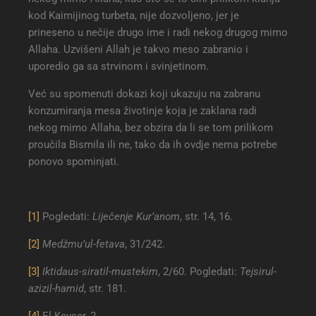
kod Kaimijinog turbeta, nije dozvoljeno, jer je
prineseno u nečije drugo ime i radi nekog drugog mimo
Allaha. Uzvišeni Allah je takvo meso zabranio i
uporedio ga sa strvinom i svinjetinom.
Već su spomenuti dokazi koji ukazuju na zabranu
konzumiranja mesa životinje koja je zaklana radi
nekog mimo Allaha, bez obzira da li se tom prilikom
proučila Bismila ili ne, tako da ih ovdje nema potrebe
ponovo spominjati.
[1]
Pogledati:
Liječenje Kur’anom
, str. 14, 16.
[2]
Medžmu’ul-fetava
, 31/242.
[3]
Iktidaus-siratil-mustekim
, 2/60. Pogledati:
Tejsirul-
azizil-hamid
, str. 181.
[4]
El-Kevser, 2.