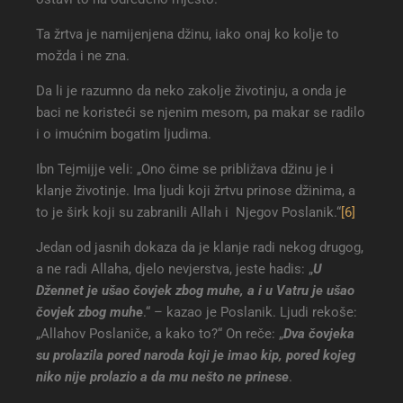
Ta žrtva je namijenjena džinu, iako onaj ko kolje to
možda i ne zna.
Da li je razumno da neko zakolje životinju, a onda je
baci ne koristeći se njenim mesom, pa makar se radilo
i o imućnim bogatim ljudima.
Ibn Tejmijje veli: „Ono čime se približava džinu je i
klanje životinje. Ima ljudi koji žrtvu prinose džinima, a
to je širk koji su zabranili Allah i Njegov Poslanik.“
[6]
Jedan od jasnih dokaza da je klanje radi nekog drugog,
a ne radi Allaha, djelo nevjerstva, jeste hadis: „
U
Džennet je ušao čovjek zbog muhe, a i u Vatru je ušao
čovjek zbog muhe
.“ – kazao je Poslanik. Ljudi rekoše:
„Allahov Poslaniče, a kako to?“ On reče: „
Dva čovjeka
su prolazila pored naroda koji je imao kip, pored kojeg
niko nije prolazio a da mu nešto ne prinese
.