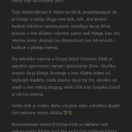
meso nije dozvoljeno jesti.“
Šejh Abdurrahman b. Nasir es-Sa’di, pojašnjavajući da
je klanje u nečije drugo ime širk, veli: „Kur’ansko-
hadiski tekstovi veoma jasno naređuju da se žrtva
prinosi u ime Allaha i iskreno samo radi Njega, kao što
veoma jasno ukazuju na obaveznost ove iskrenosti i
kada je u pitanju namaz.
Na nekoliko mjesta u Svojoj knjizi Uzvišeni Allah je
zajedno spomenuo namaz i prinošenje žrtve. Ukoliko
znamo da je klanje životinje u ime Allaha jedan od
najboljih ibadeta, onda znamo da je taj čin, ukoliko se
uradi u ime nekog drugog, veliki širk koji čovjeka izvodi
iz okvira islama.
Veliki širk je svako djelo u kojem neko određeni ibadet
čini nekome mimo Allahu.“
[11]
Konzumiranje mesa životinje koje je zaklano radi
nekog mimo Allaha, kao što se to čini prilikom klanja