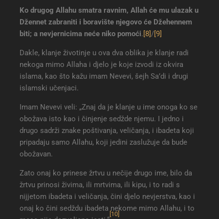
Ko drugog Allahu smatra ravnim, Allah će mu ulazak u
Džennet zabraniti i boravište njegovo će Džehennem
biti; a nevjernicima neće niko pomoći
.
[8]
/
[9]
Dakle, klanje životinje u ova dva oblika je klanje radi
nekoga mimo Allaha i djelo je koje izvodi iz okvira
islama, kao što kažu imam Nevevi, šejh Sa’di i drugi
islamski učenjaci.
Imam Nevevi veli: „Znaj da je klanje u ime onoga ko se
obožava isto kao i činjenje sedžde njemu. I jedno i
drugo sadrži znake poštivanja, veličanja, i ibadeta koji
pripadaju samo Allahu, koji jedini zaslužuje da bude
obožavan.
Zato onaj ko prinese žrtvu u nečije drugo ime, bilo da
žrtvu prinosi živima, ili mrtvima, ili kipu, i to radi s
nijjetom ibadeta i veličanja, čini djelo nevjerstva, kao i
onaj ko čini sedždu ibadeta nekome mimo Allahu, i to
[10]