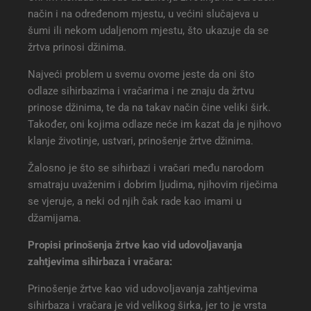
način i na određenom mjestu, u većini slučajeva u
šumi ili nekom udaljenom mjestu, što ukazuje da se
žrtva prinosi džinima.
Najveći problem u svemu ovome jeste da oni što
odlaze sihirbazima i vračarima i ne znaju da žrtvu
prinose džinima, te da na takav način čine veliki širk.
Također, oni kojima odlaze neće im kazat da je njihovo
klanje životinje, ustvari, prinošenje žrtve džinima.
Žalosno je što se sihirbazi i vračari među narodom
smatraju uvaženim i dobrim ljudima, njihovim riječima
se vjeruje, a neki od njih čak rade kao imami u
džamijama.
Propisi prinošenja žrtve kao vid udovoljavanja
zahtjevima sihirbaza i vračara:
Prinošenje žrtve kao vid udovoljavanja zahtjevima
sihirbaza i vračara je vid velikog širka, jer to je vrsta