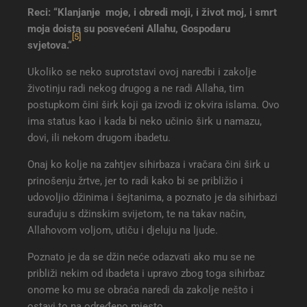
Reci: “Klanjanje moje, i obredi moji, i život moj, i smrt
moja doista su posvećeni Allahu, Gospodaru
[5]
svjetova
.“
Ukoliko se neko suprotstavi ovoj naredbi i zakolje
životinju radi nekog drugog a ne radi Allaha, tim
postupkom čini širk koji ga izvodi iz okvira islama. Ovo
ima status kao i kada bi neko učinio širk u namazu,
dovi, ili nekom drugom ibadetu.
Onaj ko kolje na zahtjev sihirbaza i vračara čini širk u
prinošenju žrtve, jer to radi kako bi se približio i
udovoljio džinima i šejtanima, a poznato je da sihirbazi
surađuju s džinskim svijetom, te na takav način,
Allahovom voljom, utiču i djeluju na ljude.
Poznato je da se džin neće odazvati ako mu se ne
približi nekim od ibadeta i upravo zbog toga sihirbaz
onome ko mu se obraća naredi da zakolje nešto i
ostavi to na određeno mjesto.