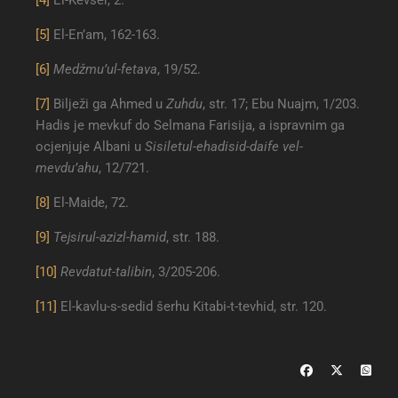
[5]
El-En’am, 162-163.
[6]
Medžmu’ul-fetava
, 19/52.
[7]
Bilježi ga Ahmed u
Zuhdu
, str. 17; Ebu Nuajm, 1/203.
Hadis je mevkuf do Selmana Farisija, a ispravnim ga
ocjenjuje Albani u
Sisiletul-ehadisid-daife vel-
mevdu’ahu
, 12/721.
[8]
El-Maide, 72.
[9]
Tejsirul-azizl-hamid
, str. 188.
[10]
Revdatut-talibin
, 3/205-206.
[11]
El-kavlu-s-sedid šerhu Kitabi-t-tevhid, str. 120.