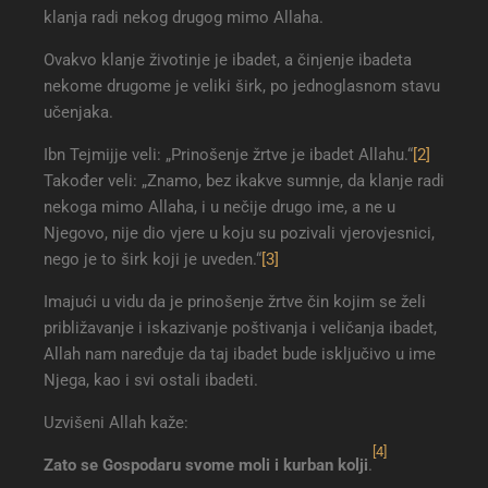
klanja radi nekog drugog mimo Allaha.
Ovakvo klanje životinje je ibadet, a činjenje ibadeta
nekome drugome je veliki širk, po jednoglasnom stavu
učenjaka.
Ibn Tejmijje veli: „Prinošenje žrtve je ibadet Allahu.“
[2]
Također veli: „Znamo, bez ikakve sumnje, da klanje radi
nekoga mimo Allaha, i u nečije drugo ime, a ne u
Njegovo, nije dio vjere u koju su pozivali vjerovjesnici,
nego je to širk koji je uveden.“
[3]
Imajući u vidu da je prinošenje žrtve čin kojim se želi
približavanje i iskazivanje poštivanja i veličanja ibadet,
Allah nam naređuje da taj ibadet bude isključivo u ime
Njega, kao i svi ostali ibadeti.
Uzvišeni Allah kaže:
[4]
Zato se Gospodaru svome moli i kurban kolji
.