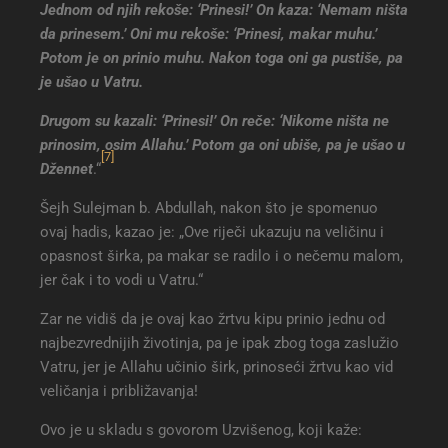
Jednom od njih rekoše: ‘Prinesi!’ On kaza: ‘Nemam ništa
da prinesem.’ Oni mu rekoše: ‘Prinesi, makar muhu.’
Potom je on prinio muhu. Nakon toga oni ga pustiše, pa
je ušao u Vatru.
Drugom su kazali: ‘Prinesi!’ On reče: ‘Nikome ništa ne
prinosim, osim Allahu.’ Potom ga oni ubiše, pa je ušao u
[7]
Džennet
.“
Šejh Sulejman b. Abdullah, nakon što je spomenuo
ovaj hadis, kazao je: „Ove riječi ukazuju na veličinu i
opasnost širka, pa makar se radilo i o nečemu malom,
jer čak i to vodi u Vatru.“
Zar ne vidiš da je ovaj kao žrtvu kipu prinio jednu od
najbezvrednijih životinja, pa je ipak zbog toga zaslužio
Vatru, jer je Allahu učinio širk, prinoseći žrtvu kao vid
veličanja i približavanja!
Ovo je u skladu s govorom Uzvišenog, koji kaže: