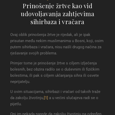
Prinošenje žrtve kao vid
udovoljavanja zahtjevima
sihirbaza i vračara
Ovaj oblik prinošenja žrtve je rijedak, ali je ipak
prisutan među nekim muslimanima u Bosni, koji, osim
putem sihirbaza i vračara, nisu našli drugog načina za
rješavanje svojih problema.
Primjer tome je prinošenje žrtve s ciljem izlječenja
bolesnih, bez obzira radilo se o duševnim ili fizičkim
bolestima, ili pak s ciljem uklanjanja sihra ili osvete
neprijatelju.
U ovim situacijama, sihirbazi i vračari od takvih traže
da zakolju životinju,
[1]
a u većini slučajeva radi se o
pijetlu.
Oni im nekada narede da zakolju životinju na određen