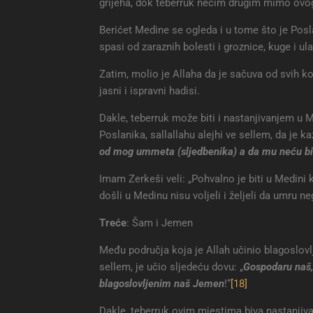
grijeha, dok teberruk nečim drugim mimo ovog
Berićet Medine se ogleda i u tome što je Posla
spasi od zaraznih bolesti i groznice, kuge i ul
Zatim, molio je Allaha da je sačuva od svih ko
jasni i ispravni hadisi.
Dakle, teberruk može biti i nastanjivanjem u M
Poslanika, sallallahu alejhi ve sellem, da je k
od mog ummeta (sljedbenika) a da mu neću biti
Imam Zerkeši veli: „Pohvalno je biti u Medini k
došli u Medinu nisu voljeli i željeli da umru ne
Treće
: Šam i Jemen
Među područja koja je Allah učinio blagoslovlj
sellem, je učio sljedeću dovu: „
Gospodaru naš,
blagoslovljenim naš Jemen
!“
[18]
Dakle, teberruk ovim mjestima biva nastanjiva