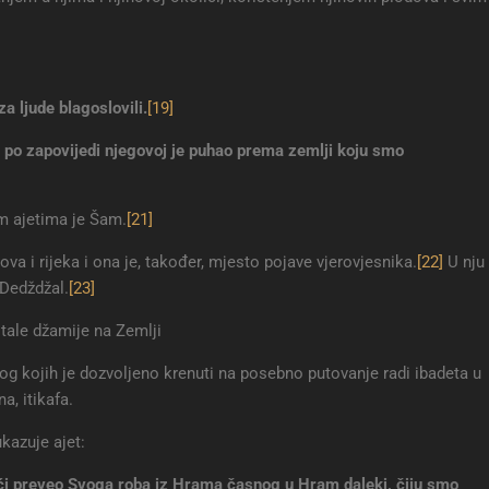
a ljude blagoslovili.
[19]
 po zapovijedi njegovoj je puhao prema zemlji koju smo
m ajetima je Šam.
[21]
ova i rijeka i ona je, također, mjesto pojave vjerovjesnika.
[22]
U nju
n Dedždžal.
[23]
stale džamije na Zemlji
og kojih je dozvoljeno krenuti na posebno putovanje radi ibadeta u
a, itikafa.
kazuje ajet:
oći preveo Svoga roba iz Hrama časnog u Hram daleki, čiju smo