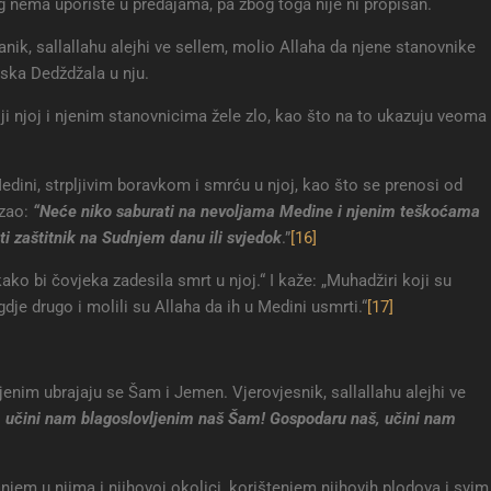
 nema uporište u predajama, pa zbog toga nije ni propisan.
nik, sallallahu alejhi ve sellem, molio Allaha da njene stanovnike
aska Dedždžala u nju.
ji njoj i njenim stanovnicima žele zlo, kao što na to ukazuju veoma
edini, strpljivim boravkom i smrću u njoj, kao što se prenosi od
azao:
“Neće niko saburati na nevoljama Medine i njenim teškoćama
 zaštitnik na Sudnjem danu ili svjedok
.”
[16]
ako bi čovjeka zadesila smrt u njoj.“ I kaže: „Muhadžiri koji su
gdje drugo i molili su Allaha da ih u Medini usmrti.“
[17]
enim ubrajaju se Šam i Jemen. Vjerovjesnik, sallallahu alejhi ve
 učini nam blagoslovljenim naš Šam! Gospodaru naš, učini nam
njem u njima i njihovoj okolici, korištenjem njihovih plodova i svim