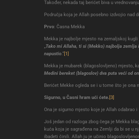
Također, nekada taj berićet biva u vrednovanj
Područja koja je Allah posebno izdvojio nad d
Prvo
: Časna Mekka
Mekka je najbolje mjesto na zemaljskoj kugli i 
„
Tako mi Allaha, ti si (Mekko) najbolja zemlja i
napustio
.“
[1]
Mekka je mubarek (blagoslovljeno) mjesto, kao
Medini bereket (blagoslov) dva puta veći od o
Berićet Mekke ogleda se i u tome što je ona 
Sigurno, u Časni hram ući ćete
.
[3]
Ona je sigurno mjesto koje je Allah odabrao i
Još jedan od razloga zbog čega je Mekka blago
kuća koja je sagrađena na Zemlji da bi se u nj
ibadeti činili. Allah ju je učinio blagoslovljen