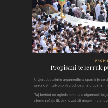
PROPI
Propisani teberruk p
U vjerodostojnim argumentima spominje se da
prednost i izdvojio ih u odnosu na druga te ih 
Taj berićet se ogleda nekada u sigurnosti koj
njemu rađaju ili, pak, u zaštiti njegovih stano