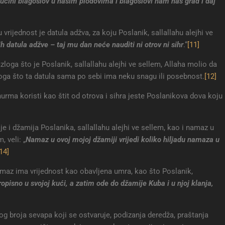
 učini blagoslov u našim plodovima i blagoslovi nam naš grad i daj
ijednost je datula adžva, za koju Poslanik, sallallahu alejhi ve
 datula adžve – taj mu dan neće nauditi ni otrov ni sihr
.“
[11]
azloga što je Poslanik, sallallahu alejhi ve sellem, Allaha molio da
oga što ta datula sama po sebi ima neku snagu ili posebnost.
[12]
urma koristi kao štit od otrova i sihra jeste Poslanikova dova koju
je i džamija Poslanika, sallallahu alejhi ve sellem, kao i namaz u
, veli: „
Namaz u ovoj mojoj džamiji vrijedi koliko hiljadu namaza u
14]
maz ima vrijednost kao obavljena umra, kao što Poslanik,
ropisno u svojoj kući, a zatim ode do džamije Kuba i u njoj klanja,
og broja sevapa koji se ostvaruje, podizanja deredža, praštanja