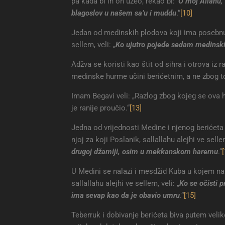
pa kada bi ih on uzeo, rekao bi:
‘O moj Allahu,
blagoslov u našem sa’u i muddu
.“
[10]
Jedan od medinskih plodova koji ima posebnu vr
sellem, veli: „
Ko ujutro pojede sedam medinskih
Adžva se koristi kao štit od sihra i otrova iz r
medinske hurme učini berićetnim, a ne zbog t
Imam Begavi veli: „Razlog zbog kojeg se ova h
je ranije proučio.“
[13]
Jedna od vrijednosti Medine i njenog berićeta 
njoj za koji Poslanik, sallallahu alejhi ve sellem
drugoj džamiji, osim u mekkanskom haremu
.“
[
U Medini se nalazi i mesdžid Kuba u kojem na
sallallahu alejhi ve sellem, veli: „
Ko se očisti p
ima sevap kao da je obavio umru
.“
[15]
Teberruk i dobivanje berićeta biva putem velik