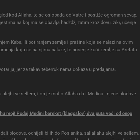
ugled kod Allaha, te se oslobađa od Vatre i postiže ogroman sevap,
estima na kojima se obavlja hadždž, zatim kroz dovu, zikr, učenje
jem Kabe, ili potiranjem zemlje i prašine koja se nalazi na ovim
kamenja koja se na njima nalaze, te nošenje kući zemlje sa Arefata
ovotarija, jer za takav teberruk nema dokaza u predajama.
 alejhi ve sellem, i on je molio Allaha da i Medinu i njene plodove
ahu moj! Podaj Medini bereket (blagoslov) dva puta veći od onog
ali plodove, odnijeli bi ih do Poslanika, sallallahu alejhi ve sellem,