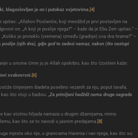
i, blagoslovljen je on i putokaz svjetovima
.
[4]
e upitao: „Allahov Poslaniče, koji mesdžid je prvi postavljen na
dgovori on. „A koji je poslije njega?“ – kaže da je Ebu Zerr upitao.“ –
n. „Koliko je proteklo (vremena) između (gradnje) ova dva hrama?“ –
 poslije (njih dva), gdje god te zadesi namaz, nakon (što nastupi
anje u onome čime ju je Allah opskrbio, kao što Uzvišeni kaže:
dovi svakovrsni
.
[6]
ostiže činjenjem ibadeta posebno vezanih za nju, poput tavafa,
kao što stoji u hadisu: „
Za primljeni hadždž nema druge nagrade
se kao stotinu hiljada namaza u drugim džamijama, mimo
lemu, kao što se to navodi u jasnim predajama.
[8]
druga mjesta oko nje, u granicama Harema i van njega, kao što su: