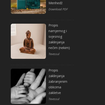
Menhedž
Download PDF
Propis
namjernog i
svjesnog
zaklinjanja
nečim (nekim)
Tevessul
Propis
zaklinjanja
zabranjenim
oblicima
zakletve
Tevessul