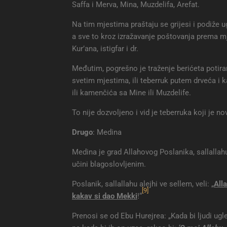
Saffa i Merva, Mina, Muzdelifa, Arefat.
Na tim mjestima praštaju se grijesi i podiže 
a sve to kroz izražavanje poštovanja prema mj
Kur’ana, istigfar i dr.
Međutim, pogrešno je traženje berićeta potiran
svetim mjestima, ili teberruk putem drveća i 
ili kamenčića sa Mine ili Muzdelife.
To nije dozvoljeno i vid je teberruka koji je n
Drugo
: Medina
Medina je grad Allahovog Poslanika, sallallahu
učini blagoslovljenim.
Poslanik, sallallahu alejhi ve sellem, veli: „
All
[9]
kakav si dao Mekki
!“
Prenosi se od Ebu Hurejrea: „Kada bi ljudi ugled