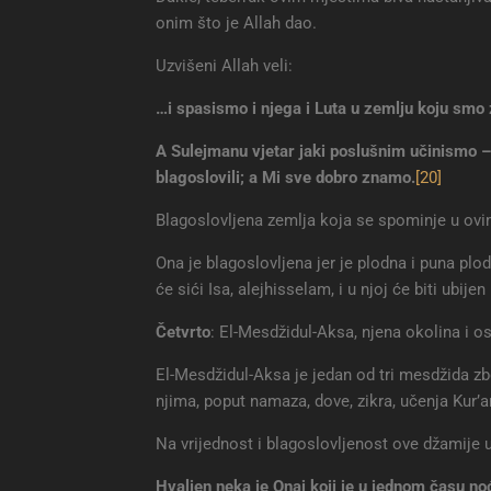
onim što je Allah dao.
Uzvišeni Allah veli:
…i spasismo i njega i Luta u zemlju koju smo z
A Sulejmanu vjetar jaki poslušnim učinismo –
blagoslovili; a Mi sve dobro znamo
.
[20]
Blagoslovljena zemlja koja se spominje u ovi
Ona je blagoslovljena jer je plodna i puna plod
će sići Isa, alejhisselam, i u njoj će biti ubije
Četvrto
: El-Mesdžidul-Aksa, njena okolina i o
El-Mesdžidul-Aksa je jedan od tri mesdžida zb
njima, poput namaza, dove, zikra, učenja Kur’an
Na vrijednost i blagoslovljenost ove džamije u
Hvaljen neka je Onaj koji je u jednom času n