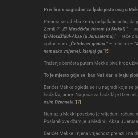
Prvi hram sagrađen za ljude jeste onaj u Mekk
Prenosi se od Ebu Zerra, radijallahu anhu, da j
Zemlji?“ „
El-Mesdžidul-Haram (u Mekki)
.“ – o
El-Mesdžidul-Aksa (u Jerusalemu)
.“ – reče o
upitao sam. „
Četrdeset godina
.“ – reče on – “
A
namasko vrijeme), klanjaj ga
.“
[5]
Traženje berićeta putem Mekke biva kroz uživ
To je mjesto gdje se, kao Naš dar, slivaju plo
Berićet Mekke ogleda se i u nagradi koja se p
hadždža, umre. Nagrada za hadždž je Džennet, 
osim Dženneta
.“
[7]
Namaz u Mekki posebno je vrijedan i računa 
Poslanikove džamije u Medini i Aksa u Jerusa
Berićet Mekke i njena vrijednost prelazi i na 