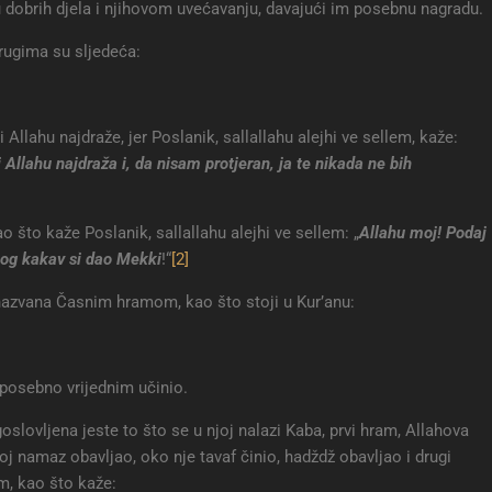
u dobrih djela i njihovom uvećavanju, davajući im posebnu nagradu.
rugima su sljedeća:
Allahu najdraže, jer Poslanik, sallallahu alejhi ve sellem, kaže:
 Allahu najdraža i, da nisam protjeran, ja te nikada ne bih
 što kaže Poslanik, sallallahu alejhi ve sellem: „
Allahu moj! Podaj
nog kakav si dao Mekki
!“
[2]
nazvana Časnim hramom, kao što stoji u Kur’anu:
 posebno vrijednim učinio.
slovljena jeste to što se u njoj nalazi Kaba, prvi hram, Allahova
oj namaz obavljao, oko nje tavaf činio, hadždž obavljao i drugi
om, kao što kaže: