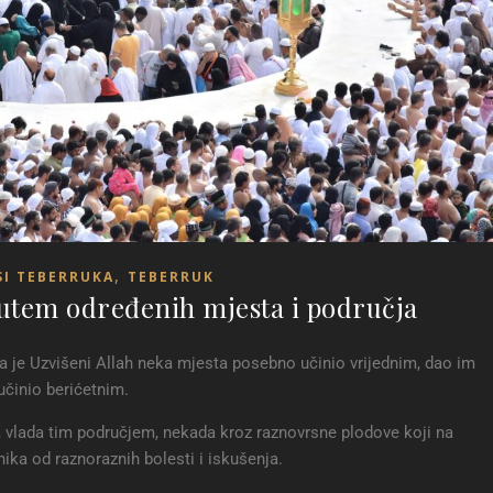
,
SI TEBERRUKA
TEBERRUK
utem određenih mjesta i područja
 je Uzvišeni Allah neka mjesta posebno učinio vrijednim, dao im
učinio berićetnim.
a vlada tim područjem, nekada kroz raznovrsne plodove koji na
vnika od raznoraznih bolesti i iskušenja.