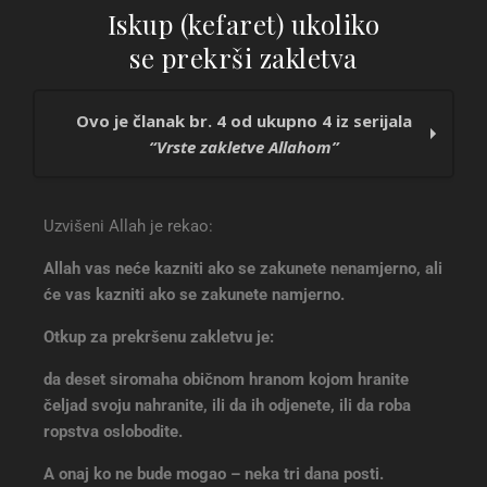
Iskup (kefaret) ukoliko
se prekrši zakletva
Ovo je članak br. 4 od ukupno 4 iz serijala
“Vrste zakletve Allahom”
Namjerna i svjesna pravosnažna zakletva
Uzvišeni Allah je rekao:
Brzopleta (nenamjerna) zakletva
Lažno (krivo) zaklinjanje (gamus)
Allah vas neće kazniti ako se zakunete nenamjerno, ali
Iskup (kefaret) ukoliko se prekrši zakletva
će vas kazniti ako se zakunete namjerno.
Otkup za prekršenu zakletvu je:
da deset siromaha običnom hranom kojom hranite
čeljad svoju nahranite, ili da ih odjenete, ili da roba
ropstva oslobodite.
A onaj ko ne bude mogao – neka tri dana posti.