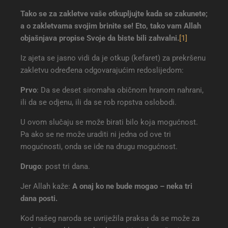
Tako se za zakletve vaše otkupljujte kada se zakunete;
a o zakletvama svojim brinite se! Eto, tako vam Allah
objašnjava propise Svoje da biste bili zahvalni
.
[1]
Iz ajeta se jasno vidi da je otkup (kefaret) za prekršenu
zakletvu određena odgovarajućim redoslijedom:
Prvo
: Da se deset siromaha običnom hranom nahrani,
ili da se odjenu, ili da se rob ropstva oslobodi.
U ovom slučaju se može birati bilo koja mogućnost.
Pa ako se ne može uraditi ni jedna od ove tri
mogućnosti, onda se ide na drugu mogućnost.
Drugo
: post tri dana.
Jer Allah kaže:
A onaj ko ne bude mogao – neka tri
dana posti.
Kod našeg naroda se uvriježila praksa da se može za