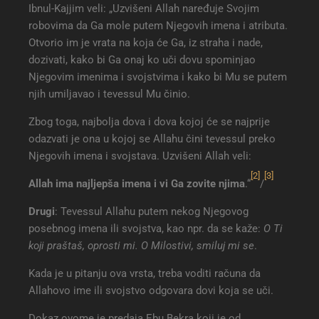
Ibnul-Kajjim veli: „Uzvišeni Allah naređuje Svojim
robovima da Ga mole putem Njegovih imena i atributa.
Otvorio im je vrata na koja će Ga, iz straha i nade,
dozivati, kako bi Ga onaj ko uči dovu spominjao
Njegovim imenima i svojstvima i kako bi Mu se putem
njih umiljavao i tevessul Mu činio.
Zbog toga, najbolja dova i dova kojoj će se najprije
odazvati je ona u kojoj se Allahu čini tevessul preko
Njegovih imena i svojstava. Uzvišeni Allah veli:
[2]
[3]
Allah ima najljepša imena i vi Ga zovite njima
.“
/
Drugi
: Tevessul Allahu putem nekog Njegovog
posebnog imena ili svojstva, kao npr. da se kaže:
O Ti
koji praštaš, oprosti mi. O Milostivi, smiluj mi se
.
Kada je u pitanju ova vrsta, treba voditi računa da
Allahovo ime ili svojstvo odgovara dovi koja se uči.
Dokaz ovome je predaja Ebu Bekra koji je od