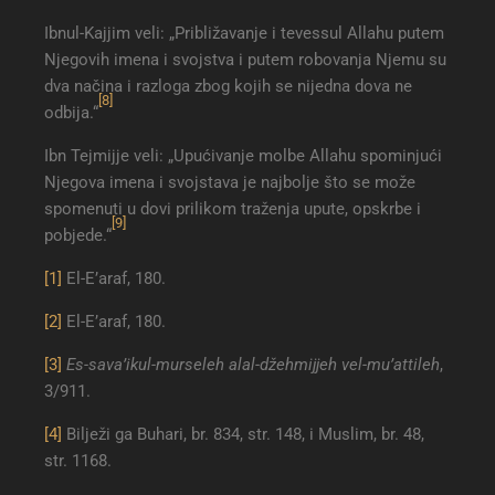
Ibnul-Kajjim veli: „Približavanje i tevessul Allahu putem
Njegovih imena i svojstva i putem robovanja Njemu su
dva načina i razloga zbog kojih se nijedna dova ne
[8]
odbija.“
Ibn Tejmijje veli: „Upućivanje molbe Allahu spominjući
Njegova imena i svojstava je najbolje što se može
spomenuti u dovi prilikom traženja upute, opskrbe i
[9]
pobjede.“
[1]
El-E’araf, 180.
[2]
El-E’araf, 180.
[3]
Es-sava’ikul-murseleh alal-džehmijjeh vel-mu’attileh
,
3/911.
[4]
Bilježi ga Buhari, br. 834, str. 148, i Muslim, br. 48,
str. 1168.