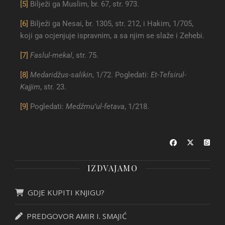
[5]
Bilježi ga Muslim, br. 67, str. 973.
[6]
Bilježi ga Nesai, br. 1305, str. 212, i Hakim, 1/705,
koji ga ocjenjuje ispravnim, a sa njim se slaže i Zehebi.
[7]
Faslul-mekal
, str. 75.
[8]
Medaridžus-salikin
, 1/72. Pogledati:
Et-Tefsirul-
Kajjim
, str. 23.
[9]
Pogledati:
Medžmu’ul-fetava
, 1/218.
IZDVAJAMO
GDJE KUPITI KNJIGU?
PREDGOVOR AMIR I. SMAJIĆ