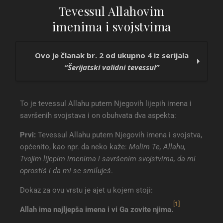
Tevessul Allahovim
imenima i svojstvima
Ovo je članak br. 2 od ukupno 4 iz serijala
“Šerijatski validni tevessul”
Tevessul putem vjerovanja i pokornosti
To je tevessul Allahu putem Njegovih lijepih imena i
Tevessul Allahovim imenima i svojstvima
savršenih svojstava i on obuhvata dva aspekta:
Tevessul putem dobrih djela
Tevessul dovom dobrih ljudi
Prvi:
Tevessul Allahu putem Njegovih imena i svojstva,
općenito, kao npr. da neko kaže:
Molim Te, Allahu,
Tvojim lijepim imenima i savršenim svojstvima, da mi
oprostiš i da mi se smiluješ
.
Dokaz za ovu vrstu je ajet u kojem stoji:
[1]
Allah ima najljepša imena i vi Ga zovite njima.