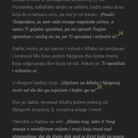
Poslanika, sallallahu alejhi ve sellem, tražio neku dovu
koju bi u namazu učio, pa mu je on kazao: „
Prouči:
‘Gospodaru, ja sam sebi mnogo nepravde učinio, a
samo Ti grijehe opraštaš, pa mi oprosti Tvojim
[4]
oprostom i smiluj mi se, jer Ti opraštaš i milostiv si
!’“
Dakle, molio je za oprost i milost i Allahu se umiljavao
i tevessul Mu činio putem Njegova dva lijepa imena
koja odgovaraju dovi koja se uči. Rekao je:
Ti opraštaš
i milostiv si.
U drugom hadisu stoji: „
Utječem se Allahu i Njegovoj
[5]
moći od zla što ga osjećam i bojim ga se
!“
Ovo je, dakle, tevvesul Allahu putem jednog od
Njegovih svojstva, tj. svojstva snage i moći.
Također, u hadisu se veli: „
Allahu moj, tako ti Tvog
znanja o nevidljivom svijetu i moći koju imaš nad
stvorenjima, daj da živim dok god je život bolji za mene