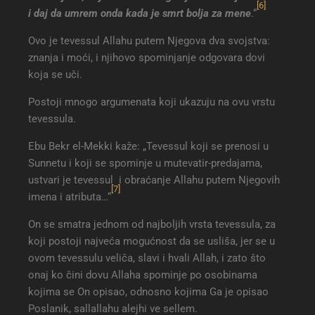
[6]
i daj da umrem onda kada je smrt bolja za mene
.“
Ovo je tevessul Allahu putem Njegova dva svojstva:
znanja i moći, i njihovo spominjanje odgovara dovi
koja se uči.
Postoji mnogo argumenata koji ukazuju na ovu vrstu
tevessula.
Ebu Bekr el-Mekki kaže: „Tevessul koji se prenosi u
Sunnetu i koji se spominje u mutevatir-predajama,
ustvari je tevessul i obraćanje Allahu putem Njegovih
[7]
imena i atributa…“
On se smatra jednom od najboljih vrsta tevessula, za
koji postoji najveća mogućnost da se usliša, jer se u
ovom tevessulu veliča, slavi i hvali Allah, i zato što
onaj ko čini dovu Allaha spominje po osobinama
kojima se On opisao, odnosno kojima Ga je opisao
Poslanik, sallallahu alejhi ve sellem.