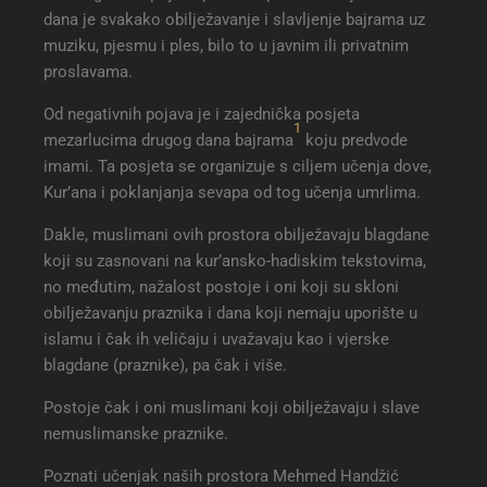
dana je svakako obilježavanje i slavljenje bajrama uz
muziku, pjesmu i ples, bilo to u javnim ili privatnim
proslavama.
Od negativnih pojava je i zajednička posjeta
1
mezarlucima drugog dana bajrama
koju predvode
imami. Ta posjeta se organizuje s ciljem učenja dove,
Kur’ana i poklanjanja sevapa od tog učenja umrlima.
Dakle, muslimani ovih prostora obilježavaju blagdane
koji su zasnovani na kur’ansko-hadiskim tekstovima,
no međutim, nažalost postoje i oni koji su skloni
obilježavanju praznika i dana koji nemaju uporište u
islamu i čak ih veličaju i uvažavaju kao i vjerske
blagdane (praznike), pa čak i više.
Postoje čak i oni muslimani koji obilježavaju i slave
nemuslimanske praznike.
Poznati učenjak naših prostora Mehmed Handžić