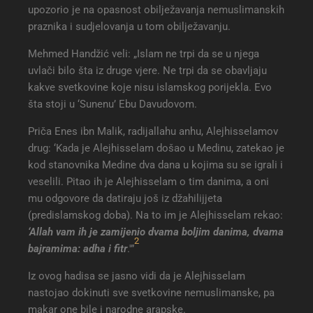
upozorio je na opasnost obilježavanja nemuslimanskih
praznika i sudjelovanja u tom obilježavanju.
Mehmed Handžić veli: „Islam ne trpi da se u njega
uvlači bilo šta iz druge vjere. Ne trpi da se obavljaju
kakve svetkovine koje nisu islamskog porijekla. Evo
šta stoji u ‘Sunenu’ Ebu Davudovom.
Priča Enes ibn Malik, radijallahu anhu, Alejhisselamov
drug: ‘Kada je Alejhisselam došao u Medinu, zatekao je
kod stanovnika Medine dva dana u kojima su se igrali i
veselili. Pitao ih je Alejhisselam o tim danima, a oni
mu odgovore da datiraju još iz džahilijjeta
(predislamskog doba). Na to im je Alejhisselam rekao:
‘Allah vam ih je zamijenio dvama boljim danima, dvama
2
bajramima: adha i fitr
.'”
Iz ovog hadisa se jasno vidi da je Alejhisselam
nastojao dokinuti sve svetkovine nemuslimanske, pa
makar one bile i narodne arapske.