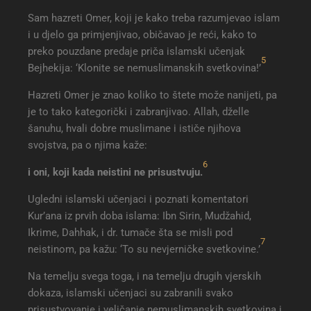
Sam hazreti Omer, koji je kako treba razumjevao islam
i u djelo ga primjenjivao, običavao je reći, kako to
preko pouzdane predaje priča islamski učenjak
5
Bejhekija: ‘Klonite se nemuslimanskih svetkovina!’
Hazreti Omer je znao koliko to štete može nanijeti, pa
je to tako kategorički i zabranjivao. Allah, dželle
šanuhu, hvali dobre muslimane i ističe njihova
svojstva, pa o njima kaže:
6
i oni, koji kada neistini ne prisustvuju
.
Ugledni islamski učenjaci i poznati komentatori
Kur’ana iz prvih doba islama: Ibn Sirin, Mudžahid,
Ikrime, Dahhak, i dr. tumače šta se misli pod
7
neistinom, pa kažu: ‘To su nevjerničke svetkovine.’
Na temelju svega toga, i na temelju drugih vjerskih
dokaza, islamski učenjaci su zabranili svako
prisustvovanje i veličanje nemuslimanskih svetkovina i