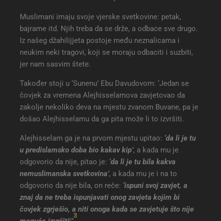
Muslimani imaju svoje vjerske svetkovine: petak,
bajrame itd. Njih treba da se drže, a odbace sve drugo.
Iz našeg džahilijjeta postoje među neznalicama i
neukim neki tragovi, koji se moraju odbaciti i suzbiti,
jer nam sasvim štete.
Također stoji u ‘Sunenu’ Ebu Davudovom: ‘Jedan se
čovjek za vremena Alejhisselamova zavjetovao da
zakolje nekoliko deva na mjestu zvanom Buvane, pa je
došao Alejhisselamu da ga pita može li to izvršiti.
Alejhisselam ga je na prvom mjestu upitao:
‘da li je tu
u predislamsko doba bio kakav kip’
, a kada mu je
odgovorio da nije, pitao je:
‘da li je tu bila kakva
nemuslimanska svetkovina’
, a kada mu je i na to
odgovorio da nije bila, on reče:
‘ispuni svoj zavjet, a
znaj da ne treba ispunjavati onog zavjeta kojim bi
čovjek zgrješio, a niti onoga kada se zavjetuje što nije
3
moguće izvršiti
!”