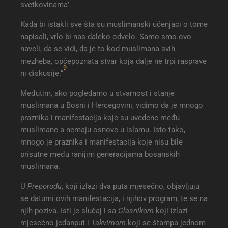
svetkovinama’.
Kada bi istakli sve šta su muslimanski učenjaci o tome
napisali, vrlo bi nas daleko odvelo. Samo smo ovo
naveli, da se vidi, da je to kod muslimana svih
mezheba, općepoznata stvar koja dalje ne trpi rasprave
9
ni diskusije.“
Međutim, ako pogledamo u stvarnost i stanje
muslimana u Bosni i Hercegovini, vidimo da je mnogo
praznika i manifestacija koje su uvedene među
muslimane a nemaju osnove u islamu. Isto tako,
mnogo je praznika i manifestacija koje nisu bile
prisutne među ranijim generacijama bosanskih
muslimana.
U
Preporodu
, koji izlazi dva puta mjesečno, objavljuju
se datumi ovih manifestacija, i njihov program, te se na
njih poziva. Isti je slučaj i sa
Glasnikom
koji izlazi
mjesečno jedanput i
Takvimom
koji se štampa jednom