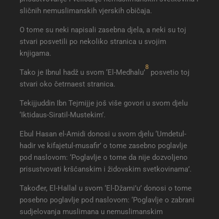
sličnih nemuslimanskih vjerskih običaja.
O tome su neki napisali zasebna djela, a neki su toj
stvari posvetili po nekoliko stranica u svojim
knjigama.
8
Tako je Ibnul hadž u svom ‘El-Medhalu’
posvetio toj
stvari oko četrnaest stranica.
Tekijjuddin Ibn Tejmijje još više govori u svom djelu
‘Iktidaus-Siratil-Mustekim’.
Ebul Hasan el-Amidi donosi u svom djelu ‘Umdetul-
hadir ve kifajetul-musafir’ o tome zasebno poglavlje
pod naslovom: ‘Poglavlje o tome da nije dozvoljeno
prisustvovati kršćanskim i židovskim svetkovinama’.
Također, El-Hallal u svom ‘El-Džami’u’ donosi o tome
posebno poglavlje pod naslovom: ‘Poglavlje o zabrani
sudjelovanja muslimana u nemuslimanskim