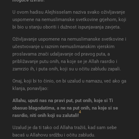
U ovom hadisu Alejhisselam naziva svako oživljavanje
uspomene na nemuslimanske svetkovine grjehom, koji
bi bio u stanju oboriti i dužnost ispunjavanja zavjeta.
Oživljavanje uspomene na nemuslimanske svetkovine i
učestvovanje u raznim nemuslimanskim vjerskim
proslavama znači udaljavanje od pravog puta, a
približavanje putu onih, na koje se je Allah rasrdio i
zamrzio ih, i puta onih, koji su u očitu zabludu zapali.
Onaj, koji bi to činio, on bi uzalud u namazu, već ako ga
klanja, ponavljao:
Allahu, uputi nas na pravi put, put onih, koje si Ti
obasuo blagodatima, a ne na put onih, na koje si se
4
rasrdio, niti onih koji su zalutali
!
Uzalud je da ti tako od Allaha tražiš, kad sam sebe
bacaš u Allahovu srdžbu i očitu zabludu.