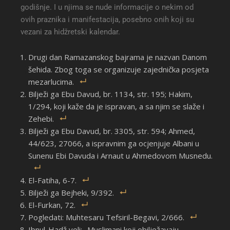
godišnje. I u njima se nude informacije o nekim od
ovih praznika i manifestacija, posebno onih koji su
vezani za hidžretski kalendar.
Drugi dan Ramazanskog bajrama je nazvan Danom
šehida. Zbog toga se organizuje zajednička posjeta
mezarlucima.
Bilježi ga Ebu Davud, br. 1134, str. 195; Hakim,
1/294, koji kaže da je ispravan, a sa njim se slaže i
Zehebi.
Bilježi ga Ebu Davud, br. 3305, str. 594; Ahmed,
44/623, 27066, a ispravnim ga ocjenjuje Albani u
Sunenu Ebi Davuda i Arnaut u Ahmedovom Musnedu.
El-Fatiha, 6-7.
Bilježi ga Bejheki, 9/392.
El-Furkan, 72.
Pogledati: Muhtesaru Tefsiril-Begavi, 2/666.
Ibnul-Hadž veli: „Muslimani koji obilježavaju