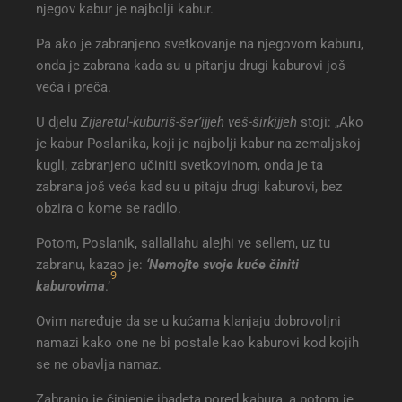
njegov kabur je najbolji kabur.
Pa ako je zabranjeno svetkovanje na njegovom kaburu,
onda je zabrana kada su u pitanju drugi kaburovi još
veća i preča.
U djelu
Zijaretul-kuburiš-šer’ijjeh veš-širkijjeh
stoji: „Ako
je kabur Poslanika, koji je najbolji kabur na zemaljskoj
kugli, zabranjeno učiniti svetkovinom, onda je ta
zabrana još veća kad su u pitaju drugi kaburovi, bez
obzira o kome se radilo.
Potom, Poslanik, sallallahu alejhi ve sellem, uz tu
zabranu, kazao je:
‘Nemojte svoje kuće činiti
9
kaburovima
.’
Ovim naređuje da se u kućama klanjaju dobrovoljni
namazi kako one ne bi postale kao kaburovi kod kojih
se ne obavlja namaz.
Zabranio je činjenje ibadeta pored kabura, a potom je