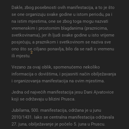
Dakle, zbog posebnosti ovih manifestacija, a to je što
se one organizuju svake godine u istom periodu, pa i
na istim mjestima, one se zbog toga mogu nazvati
vremenskim i prostornim blagdanima (praznicima,
svetkovinama), jer ih ljudi svake godine u isto vrijeme
posjećuju, a praznikom i svetkovinom se naziva sve
ono što se ciljano ponavlja, bilo da se radi o vremenu
2
ili mjestu.
Vezano za ovaj oblik, spomenućemo nekoliko
informacija o dovištima, i pojasniti način obilježavanja
i organizovanja manifestacija na ovim mjestima.
Jedna od najvećih manifestacija jesu Dani Ajvatovice
koji se održavaju u blizini Prusca.
Jubilarna, 500. manifestacija, održana je u junu
2010/1431. Iako se centralna manifestacija održavala
27. juna, obilježavanje je počelo 5. juna u Pruscu.