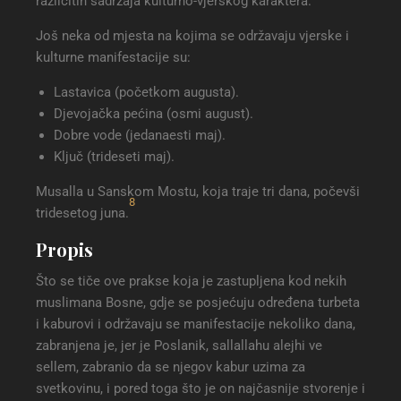
različitih sadržaja kulturno-vjerskog karaktera.
Još neka od mjesta na kojima se održavaju vjerske i
kulturne manifestacije su:
Lastavica (početkom augusta).
Djevojačka pećina (osmi august).
Dobre vode (jedanaesti maj).
Ključ (trideseti maj).
Musalla u Sanskom Mostu, koja traje tri dana, počevši
8
tridesetog juna.
Propis
Što se tiče ove prakse koja je zastupljena kod nekih
muslimana Bosne, gdje se posjećuju određena turbeta
i kaburovi i održavaju se manifestacije nekoliko dana,
zabranjena je, jer je Poslanik, sallallahu alejhi ve
sellem, zabranio da se njegov kabur uzima za
svetkovinu, i pored toga što je on najčasnije stvorenje i