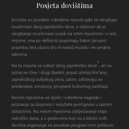
Posjeta dovištima
Dovišta su posebno određena mjesta gdje se okupljaju
muslimani zbog zajedničke dove, s obzirom da je
okupljanje muslimana uvijek na istim mjestima i u isto
vrijeme, ona po definiciji poprimaju hukm (propis)
praznika, bez obzira što ih narod možda i ne smatra
takvima.
1
Na ta mjesta se odlazi zbog zajedničke dove
, ali na
njima se čine i drugi ibadeti, poput učenja Kur’ana,
zajedničkog sufijskog zikra, zatim, održavaju se
predavanja, simpoziji, programi kulturnog sadržaja.
Na tim mjestima se dijele i određene nagrade i
priznanja za doprinos i rezultate postignute u raznim
oblastima. Na nekim mjestima obilježavanje traje
nekoliko dana, a u gradovima koji su u blizini ovih
dovišta organizuje se poseban program tom prilikom.