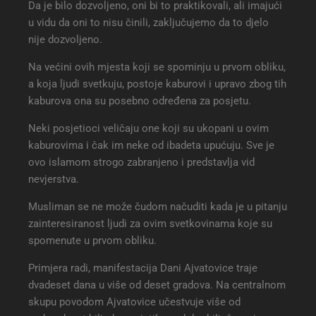
Da je bilo dozvoljeno, oni bi to praktikovali, ali imajući
u vidu da oni to nisu činili, zaključujemo da to djelo
nije dozvoljeno.
Na većini ovih mjesta koji se spominju u prvom obliku,
a koja ljudi svetkuju, postoje kaburovi i upravo zbog tih
kaburova ona su posebno određena za posjetu.
Neki posjetioci veličaju one koji su ukopani u ovim
kaburovima i čak im neke od ibadeta upućuju. Sve je
ovo islamom strogo zabranjeno i predstavlja vid
nevjerstva.
Musliman se ne može čudom načuditi kada je u pitanju
zainteresiranost ljudi za ovim svetkovinama koje su
spomenute u prvom obliku.
Primjera radi, manifestacija Dani Ajvatovice traje
dvadeset dana u više od deset gradova. Na centralnom
skupu povodom Ajvatovice učestvuje više od