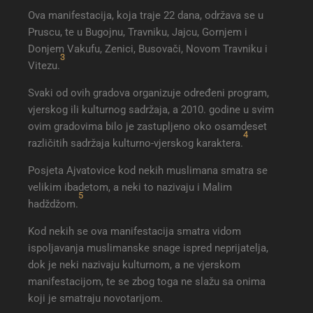
Ova manifestacija, koja traje 22 dana, održava se u
Pruscu, te u Bugojnu, Travniku, Jajcu, Gornjem i
Donjem Vakufu, Zenici, Busovači, Novom Travniku i
3
Vitezu.
Svaki od ovih gradova organizuje određeni program,
vjerskog ili kulturnog sadržaja, a 2010. godine u svim
ovim gradovima bilo je zastupljeno oko osamdeset
4
različitih sadržaja kulturno-vjerskog karaktera.
Posjeta Ajvatovice kod nekih muslimana smatra se
velikim ibadetom, a neki to nazivaju i Malim
5
hadždžom.
Kod nekih se ova manifestacija smatra vidom
ispoljavanja muslimanske snage ispred neprijatelja,
dok je neki nazivaju kulturnom, a ne vjerskom
manifestacijom, te se zbog toga ne slažu sa onima
koji je smatraju novotarijom.