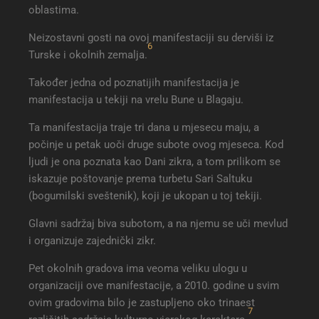
oblastima.
Neizostavni gosti na ovoj manifestaciji su derviši iz
6
Turske i okolnih zemalja.
Također jedna od poznatijih manifestacija je
manifestacija u tekiji na vrelu Bune u Blagaju.
Ta manifestacija traje tri dana u mjesecu maju, a
počinje u petak uoči druge subote ovog mjeseca. Kod
ljudi je ona poznata kao Dani zikra, a tom prilikom se
iskazuje poštovanje prema turbetu Sari Saltuku
(bogumilski sveštenik), koji je ukopan u toj tekiji.
Glavni sadržaj biva subotom, a na njemu se uči mevlud
i organizuje zajednički zikr.
Pet okolnih gradova ima veoma veliku ulogu u
organizaciji ove manifestacije, a 2010. godine u svim
ovim gradovima bilo je zastupljeno oko trinaest
7