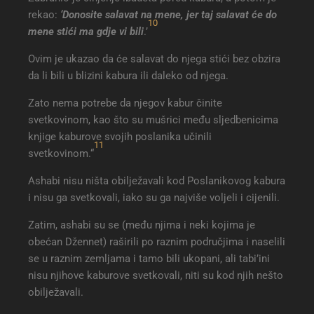
rekao:
‘Donosite salavat na mene, jer taj salavat će do
10
mene stići ma gdje vi bili
.’
Ovim je ukazao da će salavat do njega stići bez obzira
da li bili u blizini kabura ili daleko od njega.
Zato nema potrebe da njegov kabur činite
svetkovinom, kao što su mušrici među sljedbenicima
knjige kaburove svojih poslanika učinili
11
svetkovinom.“
Ashabi nisu ništa obilježavali kod Poslanikovog kabura
i nisu ga svetkovali, iako su ga najviše voljeli i cijenili.
Zatim, ashabi su se (među njima i neki kojima je
obećan Džennet) raširili po raznim područjima i naselili
se u raznim zemljama i tamo bili ukopani, ali tabi’ini
nisu njihove kaburove svetkovali, niti su kod njih nešto
obilježavali.