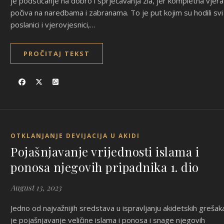
je podsticanje na dobro i sprječavanja zla, jer kompletna vjera
počiva na naredbama i zabranama. To je put kojim su hodili svi
poslanici i vjerovjesnici,…
PROČITAJ TEKST
OTKLANJANJE DEVIJACIJA U AKIDI
Pojašnjavanje vrijednosti islama i
ponosa njegovih pripadnika 1. dio
August 13, 2023
Jedno od najvažnijih sredstava u ispravljanju akidetskih grešak
je pojašnjavanje veličine islama i ponosa i snage njegovih