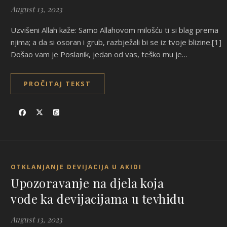
August 13, 2023
Uzvišeni Allah kaže: Samo Allahovom milošću ti si blag prema
njima; a da si osoran i grub, razbježali bi se iz tvoje blizine.[1]
Došao vam je Poslanik, jedan od vas, teško mu je…
PROČITAJ TEKST
OTKLANJANJE DEVIJACIJA U AKIDI
Upozoravanje na djela koja
vode ka devijacijama u tevhidu
August 13, 2023