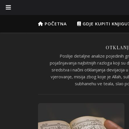
POČETNA
GDJE KUPITI KNJIGU
OTKLANJA
Poslije detaljne analize pojedinih 
pojašnjavanja najbitnijih razloga koji su
sredstva i načini otklanjanja devijacija 
vjerovanje, misija zbog koje je Allah, su
subhanehu ve teala, slao p