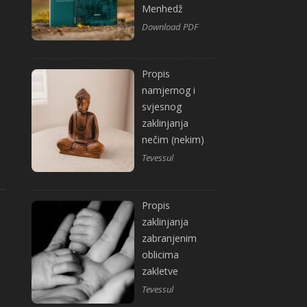
Menhedž
Download PDF
Propis
namjernog i
svjesnog
zaklinjanja
nečim (nekim)
Tevessul
Propis
zaklinjanja
zabranjenim
oblicima
zakletve
Tevessul