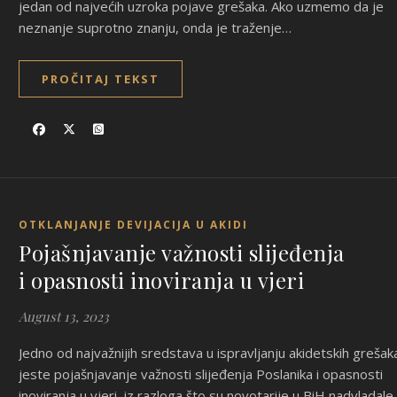
jedan od najvećih uzroka pojave grešaka. Ako uzmemo da je
neznanje suprotno znanju, onda je traženje…
PROČITAJ TEKST
OTKLANJANJE DEVIJACIJA U AKIDI
Pojašnjavanje važnosti slijeđenja
i opasnosti inoviranja u vjeri
August 13, 2023
Jedno od najvažnijih sredstava u ispravljanju akidetskih grešak
jeste pojašnjavanje važnosti slijeđenja Poslanika i opasnosti
inoviranja u vjeri, iz razloga što su novotarije u BiH nadvladale