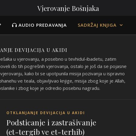
Vjerovanje Bošnjaka
?
AUDIO PREDAVANJA
SADRŽAJ KNJIGA
NJE DEVIJACIJA U AKIDI
grešaka u vjerovanju, a posebno u tevhidul-ibadetu, zatim
 doveli do tih pogrešnih vjerovanja, ostalo je još da se pojasne
u vjerovanju, kako bi se upotpunila misija pozivanja u ispravno
bhanehu ve teala, objavljivao knjige, misija zbog koje je Allah,
oslanike i zbog koje je odredio posebnu nagradu.
OTKLANJANJE DEVIJACIJA U AKIDI
Podsticanje i zastrašivanje
(et-tergib ve et-terhib)