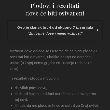
Plodovi i rezultati
dove će biti ostvareni
Ovo je članak br. 4 od ukupno 7 iz serijala
“Značenje dove i njena važnost”
Značenje dove i njena važnost
Važnost dove ogleda se i u tome da će njeni plodovi i
Allah dovu naziva ibadetom
rezultati biti ostvareni, ukoliko se ispune određeni
Dova je draga Allahu i Njemu najčasnija
uslovi (u kojoj nema grijeha niti kidanja rodbinskih
Plodovi i rezultati dove će biti ostvareni
veza).
Allah u Kur’anu naziva dovu dinom (vjerom)
Namaz počinje i završava sa dovom
Ti rezultati i plodovi mogu biti:
Allah je u Kur’anu upozorio na opasnost činjenja
dove nekome drugom mimo Allahu
da Allah primi dovu,
ili da od čovjeka otkloni određeno zlo srazmjerno
toj dovi,
ili, pak, da mu plodove te dove ostavi za Onaj svijet.