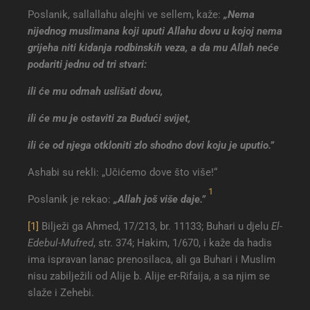
Poslanik, sallallahu alejhi ve sellem, kaže:
„Nema
nijednog muslimana koji uputi Allahu dovu u kojoj nema
grijeha niti kidanja rodbinskih veza, a da mu Allah neće
podariti jednu od tri stvari:
ili će mu odmah uslišati dovu,
ili će mu je ostaviti za Budući svijet,
ili će od njega otkloniti zlo shodno dovi koju je uputio.”
Ashabi su rekli: „Učićemo dove što više!“
1
Poslanik je rekao:
„Allah još više daje.”
[1]
Bilježi ga Ahmed, 17/213, br. 11133; Buhari u djelu
El-
Edebul-Mufred
, str. 374; Hakim, 1/670, i kaže da hadis
ima ispravan lanac prenosilaca, ali ga Buhari i Muslim
nisu zabilježili od Alije b. Alije er-Rifaija, a sa njim se
slaže i Zehebi.