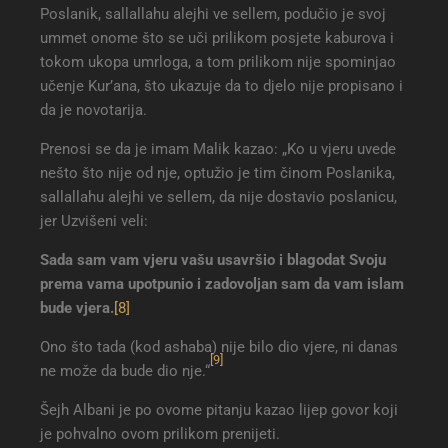
Poslanik, sallallahu alejhi ve sellem, podučio je svoj
ummet onome što se uči prilikom posjete kaburova i
tokom ukopa umrloga, a tom prilikom nije spominjao
učenje Kur’ana, što ukazuje da to djelo nije propisano i
da je novotarija.
Prenosi se da je imam Malik kazao: „Ko u vjeru uvede
nešto što nije od nje, optužio je tim činom Poslanika,
sallallahu alejhi ve sellem, da nije dostavio poslanicu,
jer Uzvišeni veli:
Sada sam vam vjeru vašu usavršio i blagodat Svoju
prema vama upotpunio i zadovoljan sam da vam islam
bude vjera
.
[8]
Ono što tada (kod ashaba) nije bilo dio vjere, ni danas
[9]
ne može da bude dio nje.“
Šejh Albani je po ovome pitanju kazao lijep govor koji
je pohvalno ovom prilikom prenijeti.