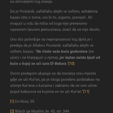
sa skrivanjem tog znanja.
Da je Poslanik, sallallahu alejhi ve sellem, ashabima
kazao išta o tome, oni bi to, sigurno, prenijeli. Ali
imajući u vidu da ništa od toga nije preneseno
ispravnim lancem prenosilaca, znači da se nije desilo.
Ono što potvrđuje na nepropisanost tog djela je i
predaja da je Allahov Poslanik, sallallahu alejhi ve
sellem, kazao: “
Ne činite vaše kuće grobovima
(ne
učeći i ne klanjajući u njima),
jer šejtan zaista bježi od
kuće u kojoj se uči sura El-Bekara
.”
[10]
Ovom predajom ukazuje se da mezarja nisu mjesta
gdje se uči Kur’an, pa je stoga posebno podstakao na
učenje Kur’ana u kućama i zabranio da se one učine
poput kaburova na kojima se ne uči Kur’an.“
[11]
[1]
En-Nisa, 59.
[2]
Bilježi ga Muslim, br. 43, str. 344.