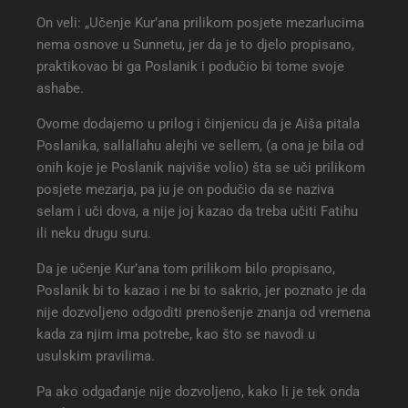
On veli: „Učenje Kur’ana prilikom posjete mezarlucima
nema osnove u Sunnetu, jer da je to djelo propisano,
praktikovao bi ga Poslanik i podučio bi tome svoje
ashabe.
Ovome dodajemo u prilog i činjenicu da je Aiša pitala
Poslanika, sallallahu alejhi ve sellem, (a ona je bila od
onih koje je Poslanik najviše volio) šta se uči prilikom
posjete mezarja, pa ju je on podučio da se naziva
selam i uči dova, a nije joj kazao da treba učiti Fatihu
ili neku drugu suru.
Da je učenje Kur’ana tom prilikom bilo propisano,
Poslanik bi to kazao i ne bi to sakrio, jer poznato je da
nije dozvoljeno odgoditi prenošenje znanja od vremena
kada za njim ima potrebe, kao što se navodi u
usulskim pravilima.
Pa ako odgađanje nije dozvoljeno, kako li je tek onda