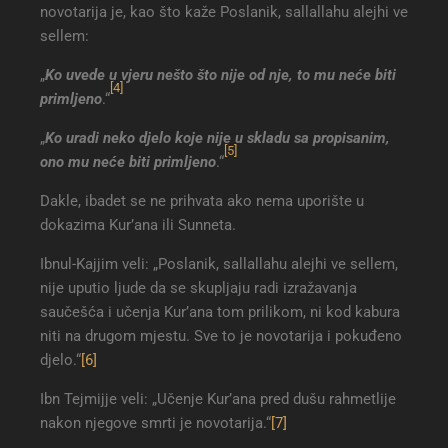
novotarija je, kao što kaže Poslanik, sallallahu alejhi ve
sellem:
„
Ko uvede u vjeru nešto što nije od nje, to mu neće biti
[4]
primljeno
.“
„
Ko uradi neko djelo koje nije u skladu sa propisanim,
[5]
ono mu neće biti primljeno
.“
Dakle, ibadet se ne prihvata ako nema uporište u
dokazima Kur’ana ili Sunneta.
Ibnul-Kajjim veli: „Poslanik, sallallahu alejhi ve sellem,
nije uputio ljude da se skupljaju radi izražavanja
saučešća i učenja Kur’ana tom prilikom, ni kod kabura
niti na drugom mjestu. Sve to je novotarija i pokuđeno
djelo.“
[6]
Ibn Tejmijje veli: „Učenje Kur’ana pred dušu rahmetlije
nakon njegove smrti je novotarija.“
[7]