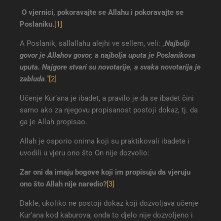
O vjernici, pokoravajte se Allahu i pokoravajte se
Poslaniku.
[1]
A Poslanik, sallallahu alejhi ve sellem, veli: „
Najbolji
govor je Allahov govor, a najbolja uputa je Poslanikova
uputa. Najgore stvari su novotarije, a svaka novotarija je
zabluda
.“
[2]
Učenje Kur’ana je ibadet, a pravilo je da se ibadet čini
samo ako za njegovu propisanost postoji dokaz, tj. da
ga je Allah propisao.
Allah je osporio onima koji su praktikovali ibadete i
uvodili u vjeru ono što On nije dozvolio:
Zar oni da imaju bogove koji im propisuju da vjeruju
ono što Allah nije naredio
?
[3]
Dakle, ukoliko ne postoji dokaz koji dozvoljava učenje
Kur’ana kod kaburova, onda to djelo nije dozvoljeno i