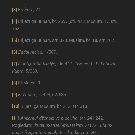
[3]
Eš-Šura, 21.
[4]
Bilježi ga Buhari, br. 2697
,
str. 478; Muslim, 17, str.
762.
[5]
Bilježi ga Buhari, str. 373; Muslim, br. 18, str. 762.
[6]
Zadul-me’ad
, 1/507.
[7]
El-ihtijaratul-fikhijje
, str. 447. Pogledati:
El-Fetaval-
Kubra
, 5/363.
[8]
El-Maide, 3.
[9]
El-I’tisam
, 1/494, i 2/535.
[10]
Bilježi ga Muslim, br. 212, str. 310.
[11]
Ahkamul-dženaiz ve bide’uha
, str. 241-242.
Pogledati:
Iktidaus-siratil-mustekim
, 2/172;
Šifaus-
sudur fi zijaretil-mešahidi vel-kubur
, str. 201.