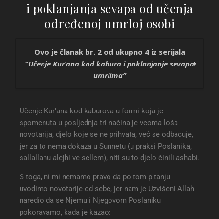
i poklanjanja sevapa od učenja
određenoj umrloj osobi
Ovo je članak br. 2 od ukupno 4 iz serijala
“Učenje Kur’ana kod kabura i poklanjanje sevapa
umrlima”
Učenje Kur’ana kod kabura i poklanjanje sevapa
Učenje Kur’ana kod kaburova u formi koja je
umrlima
spomenuta u posljednja tri načina je veoma loša
Propis učenja Kur’ana kod kabura i
novotarija, djelo koje se ne prihvata, već se odbacuje,
poklanjanja sevapa od učenja određenoj umrloj
jer za to nema dokaza u Sunnetu (u praksi Poslanika,
osobi
sallallahu alejhi ve sellem), niti su to djelo činili ashabi.
Dozvola učenja Kur’ana umrlim na osnovu slabih
predaja
S toga, ni mi nemamo pravo da po tom pitanju
Pitanje vezano za poklanjanje sevapa od učenja
uvodimo novotarije od sebe, jer nam je Uzvišeni Allah
Kur’ana umrlima
naredio da se Njemu i Njegovom Poslaniku
pokoravamo, kada je kazao: