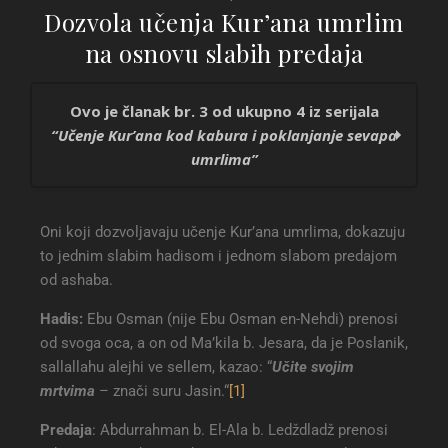
Dozvola učenja Kur’ana umrlim
na osnovu slabih predaja
Ovo je članak br. 3 od ukupno 4 iz serijala
“Učenje Kur’ana kod kabura i poklanjanje sevapa
umrlima”
Učenje Kur’ana kod kabura i poklanjanje sevapa
Oni koji dozvoljavaju učenje Kur’ana umrlima, dokazuju
umrlima
to jednim slabim hadisom i jednom slabom predajom
Propis učenja Kur’ana kod kabura i poklanjanja
od ashaba.
sevapa od učenja određenoj umrloj osobi
Dozvola učenja Kur’ana umrlim na osnovu
Hadis
:
Ebu Osman (nije Ebu Osman en-Nehdi) prenosi
slabih predaja
od svoga oca, a on od Ma’kila b. Jesara, da je Poslanik,
Pitanje vezano za poklanjanje sevapa od učenja
sallallahu alejhi ve sellem, kazao: “
Učite svojim
Kur’ana umrlima
mrtvima
– znači suru Jasin.“
[1]
Predaja
: Abdurrahman b. El-Ala b. Ledždladž prenosi