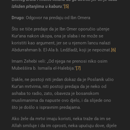
izložen pitanjima u kaburu
.“
[5]
Drugo
: Odgovor na predaju od Ibn Omera
Što se tiče predaje da je Ibn Omer oporučio učenje
Kur’ana nakon ukopa, ona je slaba i ne može se
koristiti kao argument, jer se u njenom lancu nalazi
Abdurrahman b. El-Ala b. Ledžladž, koji je nepoznat.
[6]
Imam Zehebi veli: „Od njega ne prenosi niko osim
Mubeššira b. Ismaila el-Halebija.“
[7]
Dakle, ne postoji niti jedan dokaz da je Poslanik učio
Kur’an mrtvima, niti postoji predaja da je neko od
ashaba to radio, zato, obaveza je bosanskom
muslimanima da napuste ovo djelo, i da slijede ono
što je došlo s ispravnim predajama.
Ako žele da mrtvi imaju koristi, neka traže da im se
Allah smiluje i da im oprosti, neka upućuju dove, dijele