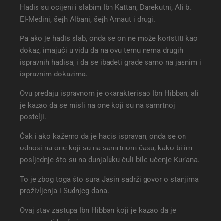
Hadis su ocijenili slabim Ibn Kattan, Darekutni, Ali b.
El-Medini, šejh Albani, šejh Arnaut i drugi.
Pa ako je hadis slab, onda se on ne može koristiti kao
dokaz, imajući u vidu da na ovu temu nema drugih
ispravnih hadisa, i da se ibadeti grade samo na jasnim i
ispravnim dokazima.
Ovu predaju ispravnom je okarakterisao Ibn Hibban, ali
je kazao da se misli na one koji su na samrtnoj
postelji.
Čak i ako kažemo da je hadis ispravan, onda se on
odnosi na one koji su na samrtnom času, kako bi im
posljednje što su na dunjaluku čuli bilo učenje Kur’ana.
To je zbog toga što sura Jasin sadrži govor o stanjima
proživljenja i Sudnjeg dana.
Ovaj stav zastupa Ibn Hibban koji je kazao da je