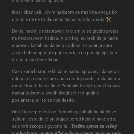
spomenuti hadis ispravan.
Ibn Hibban veli: „Ovim hadisom se misli na onoga ko
umire, a ne na to da se Kur’an uči umrloj osobi.“
[4]
Dakle, hadis je neispravan, i ne smije se graditi propis
na neispravnom hadisu. A oni koji su rekli da je hadis
ispravan, kazali su da se on odnosi na učenje sure
Jasin bolesnoj osobi prije smrti, a ne poslije nje, kao
što je rekao Ibn Hibban.
Čak i kada bismo rekli da je hadis ispravan, i da se on
odnosi na učenje sure Jasin umrloj osobi, onda bismo
morali imati dokaz da je Poslanik to djelo praktikovao
makar jednom u svojih dvadeset i tri godine
poslanstva, ali to se nije desilo.
Ono što se prenosi od Poslanika, sallallahu alejhi ve
sellem, jeste da je on stajao pored kabura nakon što
se umrli zakopa i govorio bi: „
Tražite oprost za vašeg
umrlog brata i molite Allaha da ga učvrsti jer on je sada