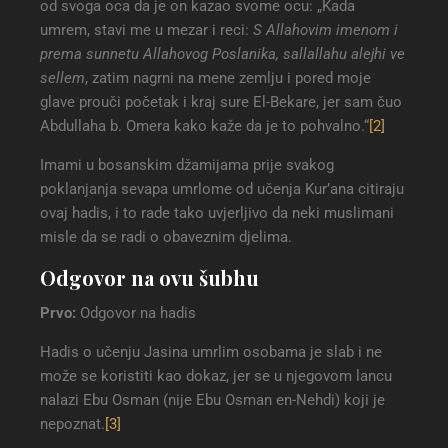
od svoga oca da je on kazao svome ocu: „Kada
umrem, stavi me u mezar i reci:
S Allahovim imenom i
prema sunnetu Allahovog Poslanika, sallallahu alejhi ve
sellem
, zatim nagrni na mene zemlju i pored moje
glave prouči početak i kraj sure El-Bekare, jer sam čuo
Abdullaha b. Omera kako kaže da je to pohvalno.“
[2]
Imami u bosanskim džamijama prije svakog
poklanjanja sevapa umrlome od učenja Kur’ana citiraju
ovaj hadis, i to rade tako uvjerljivo da neki muslimani
misle da se radi o obaveznim djelima.
Odgovor na ovu šubhu
Prvo:
Odgovor na hadis
Hadis o učenju Jasina umrlim osobama je slab i ne
može se koristiti kao dokaz, jer se u njegovom lancu
nalazi Ebu Osman (nije Ebu Osman en-Nehdi) koji je
nepoznat.
[3]