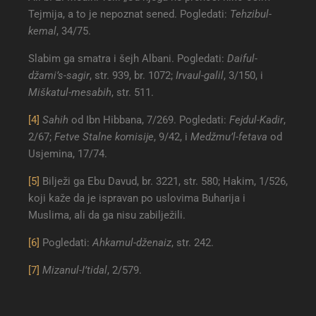
Tejmija, a to je nepoznat sened. Pogledati:
Tehzibul-
kemal
, 34/75.
Slabim ga smatra i šejh Albani. Pogledati:
Daiful-
džami’s-sagir
, str. 939, br. 1072;
Irvaul-galil
, 3/150, i
Miškatul-mesabih
, str. 511.
[4]
Sahih
od Ibn Hibbana, 7/269. Pogledati:
Fejdul-Kadir
,
2/67;
Fetve Stalne komisije
, 9/42, i
Medžmu’l-fetava
od
Usjemina, 17/74.
[5]
Bilježi ga Ebu Davud, br. 3221, str. 580; Hakim, 1/526,
koji kaže da je ispravan po uslovima Buharija i
Muslima, ali da ga nisu zabilježili.
[6]
Pogledati:
Ahkamul-dženaiz
, str. 242.
[7]
Mizanul-I’tidal
, 2/579.