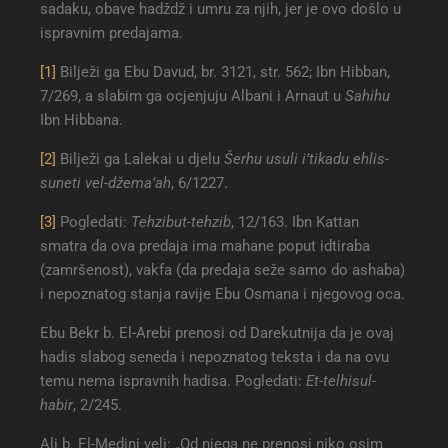
sadaku, obave hadždž i umru za njih, jer je ovo došlo u
ispravnim predajama.
[1]
Bilježi ga Ebu Davud, br. 3121, str. 562; Ibn Hibban,
7/269, a slabim ga ocjenjuju Albani i Arnaut u
Sahihu
Ibn Hibbana.
[2]
Bilježi ga Lalekai u djelu
Šerhu usuli i’tikadu ehlis-
suneti vel-džema’ah
, 6/1227.
[3]
Pogledati:
Tehzibut-tehzib
, 12/163. Ibn Kattan
smatra da ova predaja ima mahane poput idtiraba
(zamršenost), vakfa (da predaja seže samo do ashaba)
i nepoznatog stanja ravije Ebu Osmana i njegovog oca.
Ebu Bekr b. El-Arebi prenosi od Darekutnija da je ovaj
hadis slabog seneda i nepoznatog teksta i da na ovu
temu nema ispravnih hadisa. Pogledati:
Et-telhisul-
habir
, 2/245.
Ali b. El-Medini veli: „Od njega ne prenosi niko osim