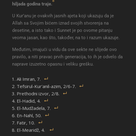
8
hiljada godina traje
.
U Kur’anu je ovakvih jasnih ajeta koji ukazuju da je
Allah sa Svojim bićem iznad svojih stvorenja na
desetine, a isto tako i Sunnet je po ovome pitanju
veoma jasan, kao što, također, na to i razum ukazuje.
Međutim, imajući u vidu da ove sekte ne slijede ovo
pravilo, a niti pravac prvih generacija, to ih je odvelo da
naprave izuzetno opasnu i veliku grešku.
Ali Imran, 7.
Tefsirul-Kur'anil-azim, 2/6-7.
Prethodni izvor, 2/8.
El-Hadid, 4.
El-Mudžadela, 7.
En-Nahl, 50.
Fatir, 10.
El-Mearidž, 4.