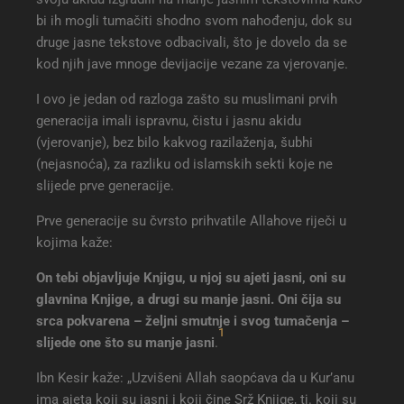
Sunnet kao izvor vjerovanja i ahad predaje
bi ih mogli tumačiti shodno svom nahođenju, dok su
Slabi hadisi se nisu uzimali niti koristili
druge jasne tekstove odbacivali, što je dovelo da se
Objava i razum nisu u koliziji
kod njih jave mnoge devijacije vezane za vjerovanje.
Ova vjera je potpuna i Kur’an i Sunnet su dovoljni
za sve
I ovo je jedan od razloga zašto su muslimani prvih
Prihvatanje teksta i odbacivanje te’vila
generacija imali ispravnu, čistu i jasnu akidu
Zabrana novotarija u vjeri
(vjerovanje), bez bilo kakvog razilaženja, šubhi
Bavljenje apologetikom (ilmul-kelamom) i
(nejasnoća), za razliku od islamskih sekti koje ne
filozofijom
slijede prve generacije.
Samo se Poslanik alejhiselam slijedi
bespogovorno
Prve generacije su čvrsto prihvatile Allahove riječi u
Pravednost u ophođenju prema suprotnoj
kojima kaže:
strani
On tebi objavljuje Knjigu, u njoj su ajeti jasni, oni su
glavnina Knjige, a drugi su manje jasni. Oni čija su
srca pokvarena – željni smutnje i svog tumačenja –
1
slijede one što su manje jasni
.
Ibn Kesir kaže: „Uzvišeni Allah saopćava da u Kur’anu
ima ajeta koji su jasni i koji čine Srž Knjige, tj. koji su