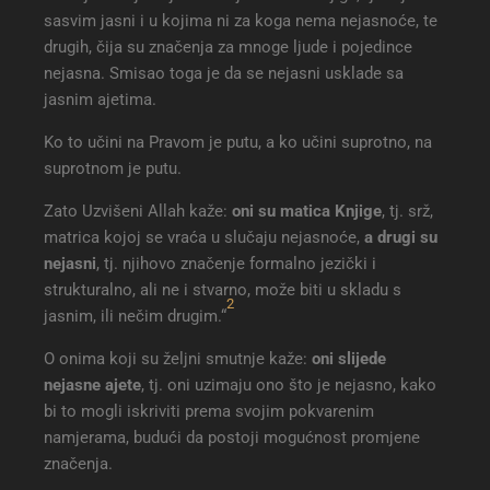
sasvim jasni i u kojima ni za koga nema nejasnoće, te
drugih, čija su značenja za mnoge ljude i pojedince
nejasna. Smisao toga je da se nejasni usklade sa
jasnim ajetima.
Ko to učini na Pravom je putu, a ko učini suprotno, na
suprotnom je putu.
Zato Uzvišeni Allah kaže:
oni su matica Knjige
, tj. srž,
matrica kojoj se vraća u slučaju nejasnoće,
a drugi su
nejasni
, tj. njihovo značenje formalno jezički i
strukturalno, ali ne i stvarno, može biti u skladu s
2
jasnim, ili nečim drugim.“
O onima koji su željni smutnje kaže:
oni slijede
nejasne ajete
, tj. oni uzimaju ono što je nejasno, kako
bi to mogli iskriviti prema svojim pokvarenim
namjerama, budući da postoji mogućnost promjene
značenja.