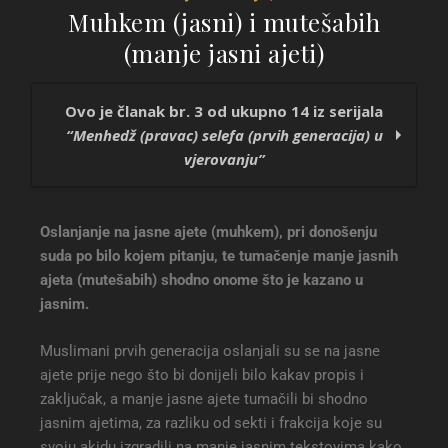
Muhkem (jasni) i mutešabih
(manje jasni ajeti)
Ovo je članak br. 3 od ukupno 14 iz serijala
“Menhedž (pravac) selefa (prvih generacija) u
vjerovanju”
Uvažavanje i poštivanje kur’ansko-hadiskih
Oslanjanje na jasne ajete (muhkem), pri donošenju
tekstova i upozoravanje na suprotstavljanje
suda po bilo kojem pitanju, te tumačenje manje jasnih
Uzimanje Kur’ana i Sunneta za sudiju u bilo
ajeta (mutešabih) shodno onome što je kazano u
kakvim razilaženjima i sporovima
jasnim.
Muhkem (jasni) i mutešabih (manje jasni
ajeti)
Muslimani prvih generacija oslanjali su se na jasne
Nisu odbacivali jedan dio objave, a drugi
ajete prije nego što bi donijeli bilo kakav propis i
prihvatali
zaključak, a manje jasne ajete tumačili bi shodno
Sunnet je objava od Allaha i ne suprotstavlja se
jasnim ajetima, za razliku od sekti i frakcija koje su
Kur’anu
svoju akidu izgradili na manje jasnim tekstovima kako