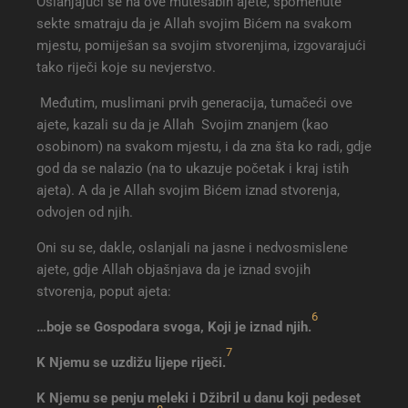
Oslanjajući se na ove mutešabih ajete, spomenute
sekte smatraju da je Allah svojim Bićem na svakom
mjestu, pomiješan sa svojim stvorenjima, izgovarajući
tako riječi koje su nevjerstvo.
Međutim, muslimani prvih generacija, tumačeći ove
ajete, kazali su da je Allah Svojim znanjem (kao
osobinom) na svakom mjestu, i da zna šta ko radi, gdje
god da se nalazio (na to ukazuje početak i kraj istih
ajeta). A da je Allah svojim Bićem iznad stvorenja,
odvojen od njih.
Oni su se, dakle, oslanjali na jasne i nedvosmislene
ajete, gdje Allah objašnjava da je iznad svojih
stvorenja, poput ajeta:
6
…boje se Gospodara svoga, Koji je iznad njih.
7
K Njemu se uzdižu lijepe riječi
.
K Njemu se penju meleki i Džibril u danu koji pedeset