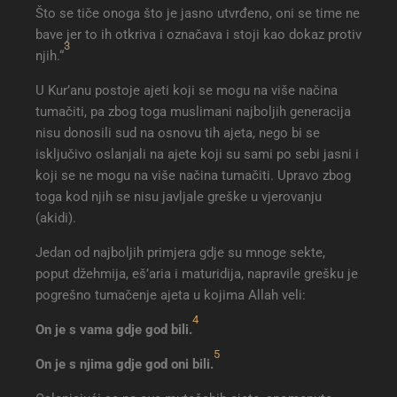
Što se tiče onoga što je jasno utvrđeno, oni se time ne
bave jer to ih otkriva i označava i stoji kao dokaz protiv
3
njih.“
U Kur’anu postoje ajeti koji se mogu na više načina
tumačiti, pa zbog toga muslimani najboljih generacija
nisu donosili sud na osnovu tih ajeta, nego bi se
isključivo oslanjali na ajete koji su sami po sebi jasni i
koji se ne mogu na više načina tumačiti. Upravo zbog
toga kod njih se nisu javljale greške u vjerovanju
(akidi).
Jedan od najboljih primjera gdje su mnoge sekte,
poput džehmija, eš’aria i maturidija, napravile grešku je
pogrešno tumačenje ajeta u kojima Allah veli:
4
On je s vama gdje god bili
.
5
On je s njima gdje god oni bili.