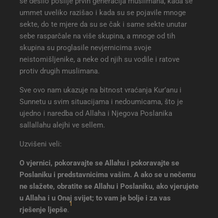
se desilo poslije prvih generacija muslimana, kada se
Sunnet kao izvor vjerovanja i ahad predaje
ummet uveliko razišao i kada su se pojavile mnoge
Slabi hadisi se nisu uzimali niti koristili
sekte, do te mjere da su se čak i same sekte unutar
Objava i razum nisu u koliziji
sebe rasparčale na više skupina, a mnoge od tih
Ova vjera je potpuna i Kur’an i Sunnet su dovoljni
skupina su proglasile nevjernicima svoje
za sve
neistomišljenike, a neke od njih su vodile i ratove
Prihvatanje teksta i odbacivanje te’vila
protiv drugih muslimana.
Zabrana novotarija u vjeri
Bavljenje apologetikom (ilmul-kelamom) i
Sve ovo nam ukazuje na bitnost vraćanja Kur’anu i
filozofijom
Sunnetu u svim situacijama i nedoumicama, što je
Samo se Poslanik alejhiselam slijedi
ujedno i naredba od Allaha i Njegova Poslanika
bespogovorno
sallallahu alejhi ve sellem.
Pravednost u ophođenju prema suprotnoj
Uzvišeni veli:
strani
O vjernici, pokoravajte se Allahu i pokoravajte se
Poslaniku i predstavnicima vašim. A ako se u nečemu
ne slažete, obratite se Allahu i Poslaniku, ako vjerujete
u Allaha i u Onaj svijet; to vam je bolje i za vas
1
rješenje ljepše
.