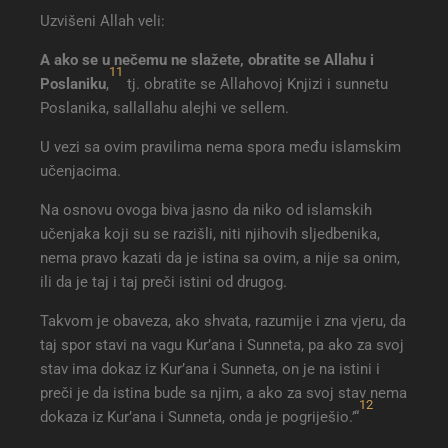
Uzvišeni Allah veli:
A ako se u nečemu ne slažete, obratite se Allahu i
11
Poslaniku
,
tj. obratite se Allahovoj Knjizi i sunnetu
Poslanika, sallallahu alejhi ve sellem.
U vezi sa ovim pravilima nema spora među islamskim
učenjacima.
Na osnovu ovoga biva jasno da niko od islamskih
učenjaka koji su se razišli, niti njihovih sljedbenika,
nema pravo kazati da je istina sa ovim, a nije sa onim,
ili da je taj i taj preči istini od drugog.
Takvom je obaveza, ako shvata, razumije i zna vjeru, da
taj spor stavi na vagu Kur’ana i Sunneta, pa ako za svoj
stav ima dokaz iz Kur’ana i Sunneta, on je na istini i
preči je da istina bude sa njim, a ako za svoj stav nema
12
dokaza iz Kur’ana i Sunneta, onda je pogriješio.’“