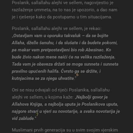
Poslanik, sallallahu alejhi ve sellem, nagovijestio je
razilaženje ummeta, na to nas je upozorio, a dao nam
je i rješenje kako da postupamo u tim situacijama.
Poslanik, sallallahu alejhi ve sellem, je rekao:
„
Ostavljam vam u oporuku takvaluk – da se bojite
Allaha, dželle šanuhu, i da slušate i da budete pokorni,
pa makar vam pretpostavljeni bio rob Abesinac. Ko
bude živio nakon mene naići će na velika razilaženja.
Tada vam je obaveza držati se moga sunneta i sunneta
pravilno upućenih halifa. Čvrsto ga se držite, i
6
kutnjacima se za njega uhvatite
.“
Oni se nisu odvajali od riječi Poslanika, sallallahu
alejhi ve sellem, u kojima kaže: „
Najbolji govor je
Allahova Knjiga, a najbolja uputa je Poslanikova uputa,
najgore stvari u vjeri su novotarije, a svaka novotarija je
7
vid zablude
.”
Muslimani prvih generacija su u svim svojim vjerskim