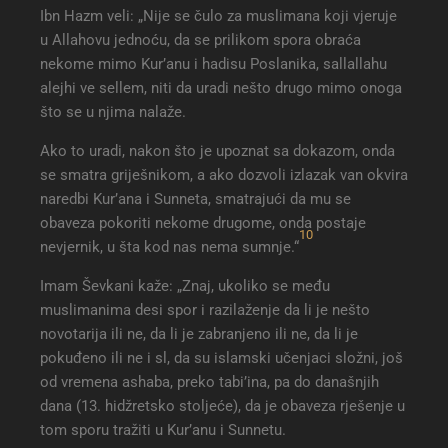
Ibn Hazm veli: „Nije se čulo za muslimana koji vjeruje
u Allahovu jednoću, da se prilikom spora obraća
nekome mimo Kur’anu i hadisu Poslanika, sallallahu
alejhi ve sellem, niti da uradi nešto drugo mimo onoga
što se u njima nalaže.
Ako to uradi, nakon što je upoznat sa dokazom, onda
se smatra griješnikom, a ako dozvoli izlazak van okvira
naredbi Kur’ana i Sunneta, smatrajući da mu se
obaveza pokoriti nekome drugome, onda postaje
10
nevjernik, u šta kod nas nema sumnje.“
Imam Ševkani kaže: „Znaj, ukoliko se među
muslimanima desi spor i razilaženje da li je nešto
novotarija ili ne, da li je zabranjeno ili ne, da li je
pokuđeno ili ne i sl, da su islamski učenjaci složni, još
od vremena ashaba, preko tabi’ina, pa do današnjih
dana (13. hidžretsko stoljeće), da je obaveza rješenje u
tom sporu tražiti u Kur’anu i Sunnetu.