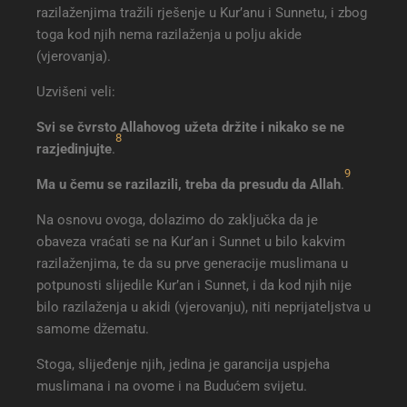
razilaženjima tražili rješenje u Kur’anu i Sunnetu, i zbog
toga kod njih nema razilaženja u polju akide
(vjerovanja).
Uzvišeni veli:
Svi se čvrsto Allahovog užeta držite i nikako se ne
8
razjedinjujte
.
9
Ma u čemu se razilazili, treba da presudu da Allah
.
Na osnovu ovoga, dolazimo do zaključka da je
obaveza vraćati se na Kur’an i Sunnet u bilo kakvim
razilaženjima, te da su prve generacije muslimana u
potpunosti slijedile Kur’an i Sunnet, i da kod njih nije
bilo razilaženja u akidi (vjerovanju), niti neprijateljstva u
samome džematu.
Stoga, slijeđenje njih, jedina je garancija uspjeha
muslimana i na ovome i na Budućem svijetu.