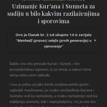
Uzimanje Kur’ana i Sunneta za
sudiju u bilo kakvim razilaženjima
i sporovima
Ovo je članak br. 2 od ukupno 14 iz serijala
“Menhedž (pravac) selefa (prvih generacija) u
vjerovanju”
Uvažavanje i poštivanje kur’ansko-hadiskih
Dakle, ono što presude Kur’an i Sunnet, i što
tekstova i upozoravanje na suprotstavljanje
posvjedočekao ispravno, to je istina, a nakon istine
Uzimanje Kur’ana i Sunneta za sudiju u bilo
nema ništa osim zablude.
kakvim razilaženjima i sporovima
Muhkem (jasni) i mutešabih (manje jasni ajeti)
I ovo je jedna od jako bitnih osobina selefa (prvih i
Nisu odbacivali jedan dio objave, a drugi
najboljih muslimana), jer svako neslijeđenje Kur’ana i
prihvatali
Sunneta vodi ka razilaženju, a svako razilaženje vodi ka
Sunnet je objava od Allaha i ne suprotstavlja se
slabljenju ummeta, čak i neprijateljstvu, i to je ono što
Kur’anu