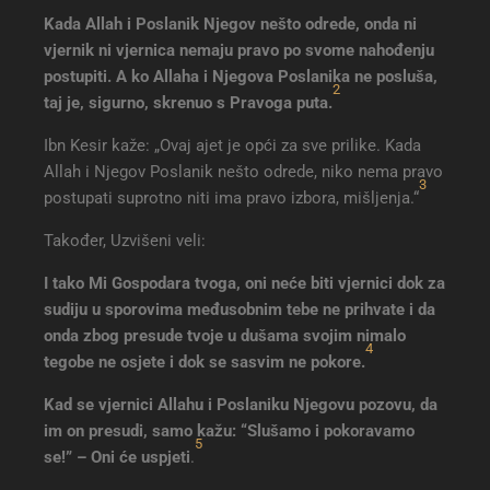
Kada Allah i Poslanik Njegov nešto odrede, onda ni
vjernik ni vjernica nemaju pravo po svome nahođenju
postupiti. A ko Allaha i Njegova Poslanika ne posluša,
2
taj je, sigurno, skrenuo s Pravoga puta
.
Ibn Kesir kaže: „Ovaj ajet je opći za sve prilike. Kada
Allah i Njegov Poslanik nešto odrede, niko nema pravo
3
postupati suprotno niti ima pravo izbora, mišljenja.“
Također, Uzvišeni veli:
I tako Mi Gospodara tvoga, oni neće biti vjernici dok za
sudiju u sporovima međusobnim tebe ne prihvate i da
onda zbog presude tvoje u dušama svojim nimalo
4
tegobe ne osjete i dok se sasvim ne pokore
.
Kad se vjernici Allahu i Poslaniku Njegovu pozovu, da
im on presudi, samo kažu: “Slušamo i pokoravamo
5
se!” – Oni će uspjeti
.