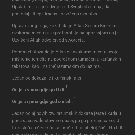
Opskrbitelj, da je odvojen od Svojih stvorenja, da
posjeduje lijepa imena i savršena svojstva.
Upravo zbog toga, kazati da je Allah Svojim Bićem na
svakome mjestu u suprotnosti je sa spoznajom da je
Uzvišeni Allah odvojen od stvorenja.
Pobornici stava da je Allah na svakome mjestu svoje
mišljenje temelje na pogrešnom tumačenju kur’anskih
tekstova, kao i na (ne)razumskim dokazima.
Jedan od dokaza je i kur’anski ajet:
1
On je s vama gdje god bili.
2
On je s njima gdje god oni bili.
Jedan od njihovih tzv. razumskih dokaza jeste i kada u
punu čašu vode stavimo šećer, pa ga promiješamo. U
tom slučaju šećer će se proširiti po cijeloj čaši. Na isti