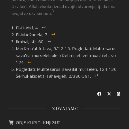
Uzvišeni Allah visoko iznad svojih stvorenja, tj. da ima
5
svojstvo uzvišenosti.
El-Hadid, 4.
El-Mudžadela, 7.
Ilmihal, str. 60.
Medžmu'ul-fetava, 5/12-15. Pogledati: Muhtesarus-
sava'ikil-murseleh alel-džehmijjeh vel-muattileh, str
124.
Pogledati: Muhtesarus-sava'ikil-murseleh, 124-130;
Šerhul-akidetit-Tahavijjeh, 2/380-391.
IZDVAJAMO
GDJE KUPITI KNJIGU?