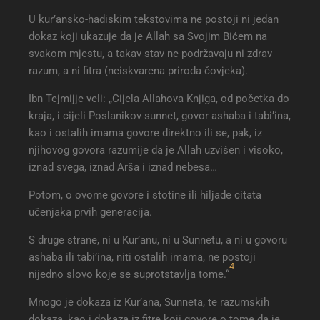
U kur’ansko-hadiskim tekstovima ne postoji ni jedan
dokaz koji ukazuje da je Allah sa Svojim Bićem na
svakom mjestu, a takav stav ne podržavaju ni zdrav
razum, a ni fitra (neiskvarena priroda čovjeka).
Ibn Tejmijje veli: „Cijela Allahova Knjiga, od početka do
kraja, i cijeli Poslanikov sunnet, govor ashaba i tabi’ina,
kao i ostalih imama govore direktno ili se, pak, iz
njihovog govora razumije da je Allah uzvišen i visoko,
iznad svega, iznad Arša i iznad nebesa…
Potom, o ovome govore i stotine ili hiljade citata
učenjaka prvih generacija.
S druge strane, ni u Kur’anu, ni u Sunnetu, a ni u govoru
ashaba ili tabi’ina, niti ostalih imama, ne postoji
4
nijedno slovo koje se suprotstavlja tome.“
Mnogo je dokaza iz Kur’ana, Sunneta, te razumskih
dokaza, kao i dokaza iz fitre koji govore o tome da je