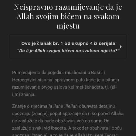
Neispravno razumijevanje da je
Allah svojim bićem na svakom
mjestu
Ovo je članak br. 1 od ukupno 4 iz serijala
“Da li je Allah svojim bićem na svakom mjestu?”
Neispravno razumijevanje da je Allah svojim
Primjećujemo da pojedini muslimani u Bosni i
bićem na svakom mjestu
Hercegovini nisu na ispravnom putu kada je u pitanju
Dokazi iz Kur’ana i u sunneta da je Allah iznad
razumijevanje prvog uslova kelimei-šehadeta, tj. (el-
Arša
ilm) znanja.
Šubha (sumnja) u vjerovanju da je Allah na
svakom mjestu
Znanje o riječima
la ilahe illellah
obuhvata detaljnu
Da li je dozvoljeno davati prednost običajima nad
spoznaju (znanje), poput spoznaje da niko pored Allaha
praksom Poslanika ﷺ ?
ne zaslužuje da bude obožavan, već da samo On
zaslužuje svaki vid ibadeta. A također obuhvata i opću
spoznaju (znanje), a to je da je Allah Uzvišeni Tvorac,