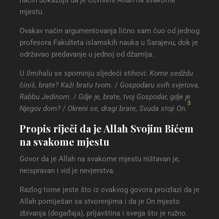
način dokazuju da je Uzvišeni Allah na svakome
mjestu.
Ovakav način argumentovanja lično sam čuo od jednog
profesora Fakulteta islamskih nauka u Sarajevu, dok je
održavao predavanje u jednoj od džamija.
U
Ilmihalu
se spominju sljedeći stihovi:
Kome sedždu
činiš, brate? Kaži bratu tvom.
/
Gospodaru svih svjetova,
Rabbu Jedinom.
/
Gdje je, brate, tvoj Gospodar, gdje je
3
Njegov dom?
/
Okreni se, dragi brate, Svuda stoji On.
Propis riječi da je Allah Svojim Bićem
na svakome mjestu
Govor da je Allah na svakome mjestu ništavan je,
neispravan i vid je nevjerstva.
Razlog tome jeste što iz ovakvog govora proizlazi da je
Allah pomiješan sa stvorenjima i da je On mjesto
zbivanja (događaja), prljavština i svega što je ružno.