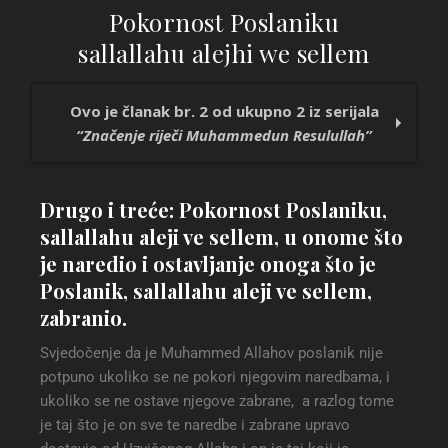
Pokornost Poslaniku
sallallahu alejhi we sellem
Ovo je članak br. 2 od ukupno 2 iz serijala
“Značenje riječi Muhammedun Resulullah”
Značenje riječi Muhammedun Resulullah
Drugo i treće: Pokornost Poslaniku,
Pokornost Poslaniku sallallahu alejhi we
sallallahu aleji ve sellem, u onome što
sellem
je naredio i ostavljanje onoga što je
Poslanik, sallallahu aleji ve sellem,
zabranio.
Svjedočenje da je Muhammed Allahov poslanik nije
potpuno ukoliko se ne pokori njegovim naredbama, i
ukoliko se ne ostave njegove zabrane, a razlog tome
je taj što je on sve te naredbe i zabrane upravo