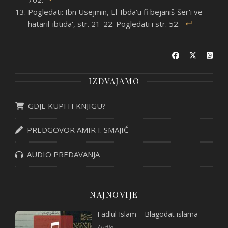
Pogledati: Ibn Usejmin, El-Ibda'u fi bejaniš-šer'i ve
hataril-ibtida', str. 21-22. Pogledati i str. 52.
IZDVAJAMO
GDJE KUPITI KNJIGU?
PREDGOVOR AMIR I. SMAJIĆ
AUDIO PREDAVANJA
NAJNOVIJE
Fadlul Islam – Blagodat islama
Audio