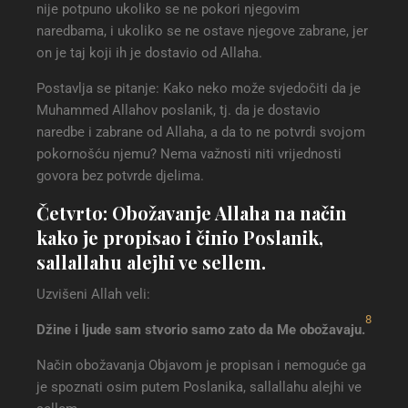
nije potpuno ukoliko se ne pokori njegovim
naredbama, i ukoliko se ne ostave njegove zabrane, jer
on je taj koji ih je dostavio od Allaha.
Postavlja se pitanje: Kako neko može svjedočiti da je
Muhammed Allahov poslanik, tj. da je dostavio
naredbe i zabrane od Allaha, a da to ne potvrdi svojom
pokornošću njemu? Nema važnosti niti vrijednosti
govora bez potvrde djelima.
Četvrto: Obožavanje Allaha na način
kako je propisao i činio Poslanik,
sallallahu alejhi ve sellem.
Uzvišeni Allah veli:
8
Džine i ljude sam stvorio samo zato da Me obožavaju
.
Način obožavanja Objavom je propisan i nemoguće ga
je spoznati osim putem Poslanika, sallallahu alejhi ve