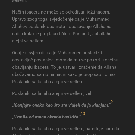
sellem.
Način ibadeta ne može se određivati idžtihadom.
Upravo zbog toga, svjedočenje da je Muhammed
Allahov poslanik obuhvata i obožavanje Allaha na
način kako je propisao i činio Poslanik, sallallahu
alejhi ve sellem.
Onaj ko svjedoči da je Muhammed poslanik i
dostavljač poslanice, mora da mu se pokori u načinu
obavljanju ibadeta. To je, ustvari, značenje da Allaha
obožavamo samo na način kako je propisao i činio
Poslanik, sallallahu alejhi ve sellem.
Poslanik, sallallahu alejhi ve sellem, veli:
9
„
Klanjajte onako kao što ste vidjeli da ja klanjam
.“
10
„
Uzmite od mene obrede hadždža
.“
Poslanik, sallallahu alejhi ve sellem, naređuje nam da