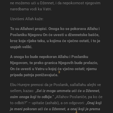
ne možemo ući u Džennet, i da nepokornost njegovim
naredbama vodi ka Vatri.
Uzvišeni Allah kaže:
To su Allahovi propisi. Onoga ko se pokorava Allahu i
Poslaniku Njegovu On će uvesti u džennetske bašče,
kroz koje rijeke teku, u kojima će vječno ostati, i to je
uspjeh veliki.
A onoga ko bude nepokoran Allahu i Poslaniku
Njegovom, te preko granica Njegovih bude prelazio,
On će uvesti u Vatru u kojoj će vječno ostati; njemu
3
pripada patnja ponižavajuća
.
Ebu Hurejre prenosi da je Poslanik, sallallahu alejhi ve
sellem, kazao: „
Svi iz moga ummeta ući će u Džennet,
osim onoga koji to odbije
.“ „Allahov Poslaniče, pa ko će
to odbiti?“ – upitaše (ashabi), a on odgovori: „
Onaj koji
je meni pokoran ući će u Džennet, a onaj koji je prema
4