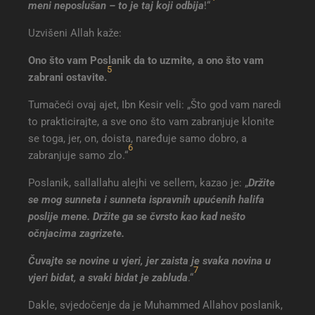
meni neposlušan – to je taj koji odbija
!“
Uzvišeni Allah kaže:
Ono što vam Poslanik da to uzmite, a ono što vam
5
zabrani ostavite.
Tumačeći ovaj ajet, Ibn Kesir veli: „Što god vam naredi
to prakticirajte, a sve ono što vam zabranjuje klonite
se toga, jer, on, doista, naređuje samo dobro, a
6
zabranjuje samo zlo.“
Poslanik, sallallahu alejhi ve sellem, kazao je: „
Držite
se mog sunneta i sunneta ispravnih upućenih halifa
poslije mene. Držite ga se čvrsto kao kad nešto
očnjacima zagrizete.
Čuvajte se novine u vjeri, jer zaista je svaka novina u
7
vjeri bidat, a svaki bidat je zabluda
.“
Dakle, svjedočenje da je Muhammed Allahov poslanik,