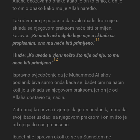
Allaha obožavamo onako kako je on to činio, a on je
to činio onako kako mu je Allah naredio.
Također nam je pojasnio da svaki ibadet koji nije u
skladu sa njegovom praksom neće biti primljen,
kazavši: „
Ko uradi neko djelo koje nije u skladu sa
11
propisanim, ono mu neće biti primljeno
.“
I kaže: „
Ko uvede u vjeru nešto što nije od nje, to mu
12
neće biti primljeno
.“
Ispravno svjedočenje da je Muhammed Allahov
poslanik biva samo onda kada se ibadet čini na način
koji je u skladu sa njegovom praksom, jer on je od
Allaha dostavio taj način.
Zato onaj ko prizna i vjeruje da je on poslanik, mora da
svoj ibadet uskladi sa njegovom praksom i onim što je
od njega do nas preneseno.
Ibadet nije ispravan ukoliko se sa Sunnetom ne