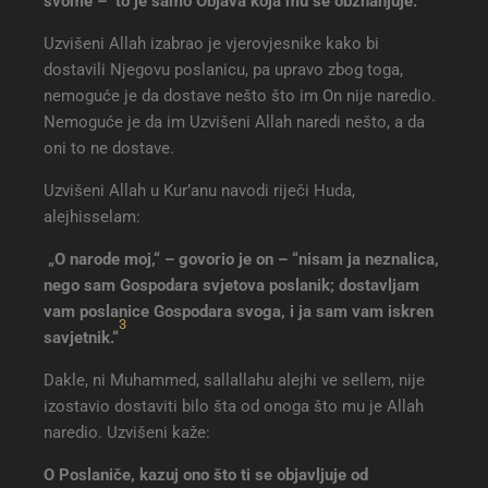
svome – to je samo Objava koja mu se obznanjuje.
Uzvišeni Allah izabrao je vjerovjesnike kako bi
dostavili Njegovu poslanicu, pa upravo zbog toga,
nemoguće je da dostave nešto što im On nije naredio.
Nemoguće je da im Uzvišeni Allah naredi nešto, a da
oni to ne dostave.
Uzvišeni Allah u Kur’anu navodi riječi Huda,
alejhisselam:
„O narode moj,“ – govorio je on – “nisam ja neznalica,
nego sam Gospodara svjetova poslanik; dostavljam
vam poslanice Gospodara svoga, i ja sam vam iskren
3
savjetnik.“
Dakle, ni Muhammed, sallallahu alejhi ve sellem, nije
izostavio dostaviti bilo šta od onoga što mu je Allah
naredio. Uzvišeni kaže:
O Poslaniče, kazuj ono što ti se objavljuje od