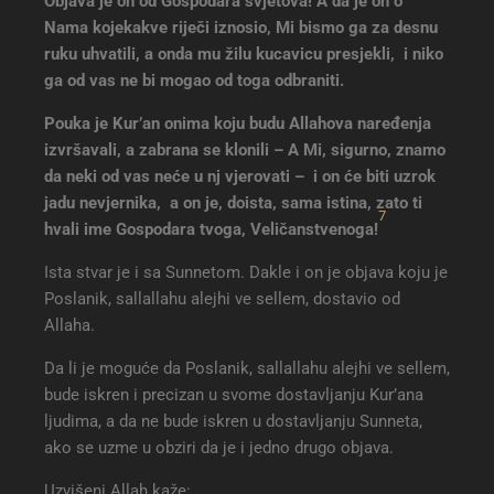
Objava je on od Gospodara svjetova! A da je on o
Nama kojekakve riječi iznosio, Mi bismo ga za desnu
ruku uhvatili, a onda mu žilu kucavicu presjekli, i niko
ga od vas ne bi mogao od toga odbraniti.
Pouka je Kur’an onima koju budu Allahova naređenja
izvršavali, a zabrana se klonili – A Mi, sigurno, znamo
da neki od vas neće u nj vjerovati – i on će biti uzrok
jadu nevjernika, a on je, doista, sama istina, zato ti
7
hvali ime Gospodara tvoga, Veličanstvenoga!
Ista stvar je i sa Sunnetom. Dakle i on je objava koju je
Poslanik, sallallahu alejhi ve sellem, dostavio od
Allaha.
Da li je moguće da Poslanik, sallallahu alejhi ve sellem,
bude iskren i precizan u svome dostavljanju Kur’ana
ljudima, a da ne bude iskren u dostavljanju Sunneta,
ako se uzme u obziri da je i jedno drugo objava.
Uzvišeni Allah kaže: