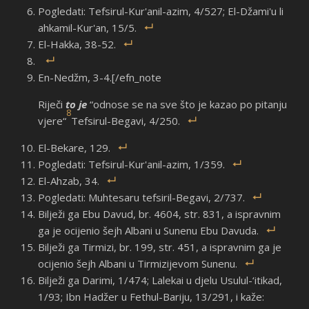
Pogledati: Tefsirul-Kur'anil-azim, 4/527; El-Džami'u li
ahkamil-Kur'an, 15/5.
El-Hakka, 38-52.
En-Nedžm, 3-4.[/efn_note
Riječi
to je
“odnose se na sve što je kazao po pitanju
8
vjere“
Tefsirul-Begavi, 4/250.
El-Bekare, 129.
Pogledati: Tefsirul-Kur'anil-azim, 1/359.
El-Ahzab, 34.
Pogledati: Muhtesaru tefsiril-Begavi, 2/737.
Bilježi ga Ebu Davud, br. 4604, str. 831, a ispravnim
ga je ocijenio šejh Albani u Sunenu Ebu Davuda.
Bilježi ga Tirmizi, br. 199, str. 451, a ispravnim ga je
ocijenio šejh Albani u Tirmizijevom Sunenu.
Bilježi ga Darimi, 1/474; Lalekai u djelu Usulul-‘itikad,
1/93; Ibn Hadžer u Fethul-Bariju, 13/291, i kaže: