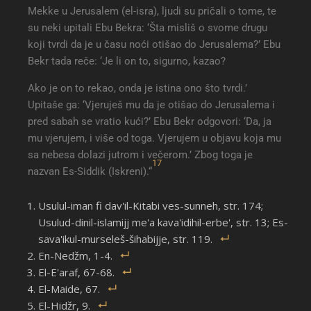
Mekke u Jerusalem (el-isra), ljudi su pričali o tome, te
su neki upitali Ebu Bekra: ‘Šta misliš o svome drugu
koji tvrdi da je u času noći otišao do Jerusalema?’ Ebu
Bekr tada reče: ‘Je li on to, sigurno, kazao?
Ako je on to rekao, onda je istina ono što tvrdi.’
Upitaše ga: ‘Vjeruješ mu da je otišao do Jerusalema i
pred sabah se vratio kući?’ Ebu Bekr odgovori: ‘Da, ja
mu vjerujem, i više od toga. Vjerujem u objavu koja mu
sa nebesa dolazi jutrom i večerom.’ Zbog toga je
17
nazvan Es-Siddik (Iskreni).“
Usulul-iman fi dav'il-Kitabi ves-sunneh, str. 174;
Usulud-dinil-islamijj me'a kava'idihil-erbe', str. 13; Es-
sava'ikul-murseleš-šihabijje, str. 119.
En-Nedžm, 1-4.
El-E'araf, 67-68.
El-Maide, 67.
El-Hidžr, 9.