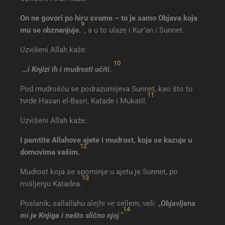
On ne govori po hiru svome – to je samo Objava koja
9
mu se obznanjuje.
, a u to ulaze i Kur’an i Sunnet.
Uzvišeni Allah kaže:
10
…i Knjizi ih i mudrosti
učiti.
Pod mudrošću se podrazumijeva Sunnet, kao što to
11
tvrde Hasan el-Basri, Katade i Mukatil.
Uzvišeni Allah kaže:
I pamtite Allahove ajete i mudrost, koja se kazuje u
12
domovima vašim.
Mudrost koja se spominje u ajetu je Sunnet, po
13
mišljenju Katadea.
Poslanik, sallallahu alejhi ve sellem, veli: „
Objavljena
14
mi je Knjiga i nešto slično njoj
.“