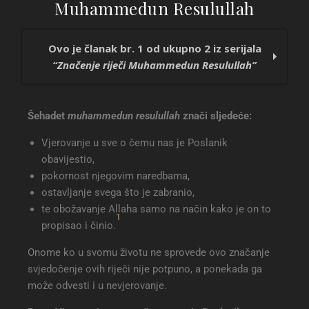
Muhammedun Resulullah
Ovo je članak br. 1 od ukupno 2 iz serijala
“Značenje riječi Muhammedun Resulullah”
Značenje riječi Muhammedun Resulullah
Šehadet
muhammedun resulullah
znači sljedeće:
Pokornost Poslaniku sallallahu alejhi we sellem
Vjerovanje u sve o čemu nas je Poslanik
obavijestio,
pokornost njegovim naredbama,
ostavljanje svega što je zabranio,
te obožavanje Allaha samo na način kako je on to
1
propisao i činio.
Onome ko u svomu životu ne sprovede ovo značanje
svjedočenje ovih riječi nije potpuno, a ponekada ga
može odvesti i u nevjerovanje.