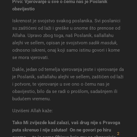
Prvo: Vjerovanje u sve o čemu nas je Poslanik
obavijestio
Iskrenost je svojstvo svakog poslanika. Svi poslanici
su zaštićeni od laži i greške u onome što prenose od
Allaha. Upravo zbog toga, naš Poslanik, sallallahu
alejhi ve sellem, opisan je svojstvom
sadik masduk
,
odnosno iskreni, onaj koji samo istinu govori i kome
se mora vjerovati.
Dakle, jedan od temelja vjerovanja jeste i vjerovanje da
je Poslanik, sallallahu alejhi ve sellem, zaštićen od laži
i potvore, te vjerovanje u sve ono o čemu nas je
obavijestio, bilo da se radi o prošlom, sadašnjem ili
budućem vremenu.
Uzvišeni Allah kaže:
Tako Mi zvijezde kad zalazi, vaš drug nije s Pravoga
puta skrenuo i nije zalutao! On ne govori po hiru
2