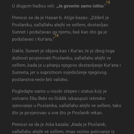
15
U drugom hadisu veli: „
Ja govorim samo istinu
.“
Prenosi se da je Hasan b. Atijje kazao: „Džibril je
Poslaniku, sallallahu alejhi ve sellem, dostavljao
Sunnet i podučavao ga njemu, baš kao što ga je
16
podučavao i Kur’anu.“
Dakle, Sunnet je objava kao i Kur’an, te je zbog toga
dužnost povjerovati Poslaniku, sallallahu alejhi ve
sellem, kada je u pitanju njegovo dostavljanje Kur’ana i
Sunneta, jer u suprotnom svjedočenje njegovog
poslanstva neće biti validno.
Pogledajte samo u visoki stepen i status koji je
ostvario Ebu Bekr es-Siddik iskazujući istinsko
vjerovanje u Poslanika, sallallahu alejhi ve sellem, tako
što je povjerovao u sve što je Poslanik rekao.
Prenosi se da je Aiša kazala: „Kada je Poslanik,
sallallahu alejhi ve sellem, imao noćno putovanje iz