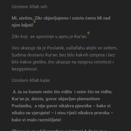
Uzvišeni Allah veli:
Mi, uistinu, Zikr objavljujemo i zaista ćemo Mi nad
5
njim bdjeti!
6
Zikr koji se spominje u ajetu je Kur’an.
Ovo ukazuje da je Poslanik, sallallahu alejhi ve sellem,
ljudima dostavio Kur’an, bez bilo kakvih izmjena i bez
bilo kakve greške, što ukazuje na njegovu istinitost i
bezgrješnost.
Uzvišeni Allah kaže:
A Ja se kunem onim što vidite i onim što ne vidite,
Kur’an je, doista, govor objavljen plemenitom
Poslaniku, a nije govor nikakva pjesnika – kako vi
nikako ne vjerujete! – i nisu riječi nikakva proroka –
kako vi malo razmišljate!