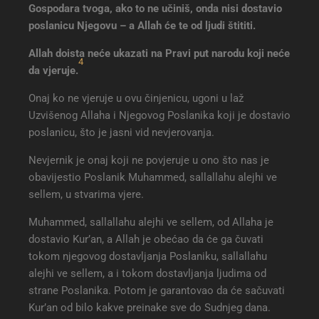
Gospodara tvoga, ako to ne učiniš, onda nisi dostavio
poslanicu Njegovu – a Allah će te od ljudi štititi.
Allah doista neće ukazati na Pravi put narodu koji neće
4
da vjeruje.
Onaj ko ne vjeruje u ovu činjenicu, ugoni u laž
Uzvišenog Allaha i Njegovog Poslanika koji je dostavio
poslanicu, što je jasni vid nevjerovanja.
Nevjernik je onaj koji ne povjeruje u ono što nas je
obavijestio Poslanik Muhammed, sallallahu alejhi ve
sellem, u stvarima vjere.
Muhammed, sallallahu alejhi ve sellem, od Allaha je
dostavio Kur’an, a Allah je obećao da će ga čuvati
tokom njegovog dostavljanja Poslaniku, sallallahu
alejhi ve sellem, a i tokom dostavljanja ljudima od
strane Poslanika. Potom je garantovao da će sačuvati
Kur’an od bilo kakve preinake sve do Sudnjeg dana.