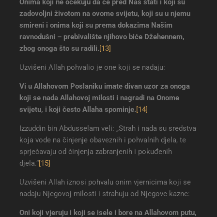
Onima koji ne očekuju da će pred Nas stati i koji su
zadovoljni životom na ovome svijetu, koji su u njemu
smireni i onima koji su prema dokazima Našim
ravnodušni – prebivalište njihovo biće Džehennem,
zbog onoga što su radili
.
[13]
Uzvišeni Allah pohvalio je one koji se nadaju:
Vi u Allahovom Poslaniku imate divan uzor za onoga
koji se nada Allahovoj milosti i nagradi na Onome
svijetu, i koji često Allaha spominje
.
[14]
Izzuddin bin Abdusselam veli: „Strah i nada su sredstva
koja vode na činjenje obaveznih i pohvalnih djela, te
sprječavaju od činjenja zabranjenih i pokuđenih
djela.“
[15]
Uzvišeni Allah iznosi pohvalu onim vjernicima koji se
nadaju Njegovoj milosti i strahuju od Njegove kazne:
Oni koji vjeruju i koji se isele i bore na Allahovom putu,