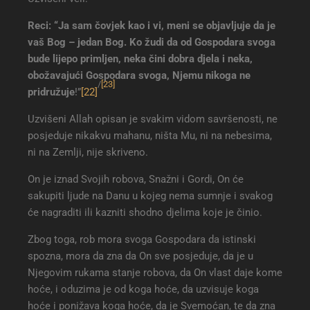
Reci: “Ja sam čovjek kao i vi, meni se objavljuje da je
vaš Bog – jedan Bog. Ko žudi da od Gospodara svoga
bude lijepo primljen, neka čini dobra djela i neka,
obožavajući Gospodara svoga, Njemu nikoga ne
/
[23]
pridružuje
!”
[22]
Uzvišeni Allah opisan je svakim vidom savršenosti, ne
posjeduje nikakvu mahanu, ništa Mu, ni na nebesima,
ni na Zemlji, nije skriveno.
On je iznad Svojih robova, Snažni i Gordi, On će
sakupiti ljude na Danu u kojeg nema sumnje i svakog
će nagraditi ili kazniti shodno djelima koje je činio.
Zbog toga, rob mora svoga Gospodara da istinski
spozna, mora da zna da On sve posjeduje, da je u
Njegovim rukama stanje robova, da On vlast daje kome
hoće, i oduzima je od koga hoće, da uzvisuje koga
hoće i ponižava koga hoće, da je Svemoćan, te da zna