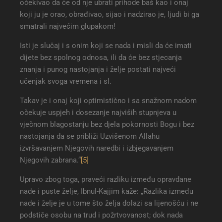
očekivao da će od nje ubrati prihode baš kao i onaj
koji ju je orao, obrađivao, sijao i nadzirao je, ljudi bi ga
smatrali najvećim glupakom!
Isti je slučaj i s onim koji se nada i misli da će imati
dijete bez spolnog odnosa, ili da će bez stjecanja
znanja i punog nastojanja i želje postati najveći
učenjak svoga vremena i sl.
Takav je i onaj koji optimistično i sa snažnom nadom
očekuje uspjeh i dosezanje najviših stupnjeva u
vječnom blagostanju bez djela pokornosti Bogu i bez
nastojanja da se približi Uzvišenom Allahu
izvršavanjem Njegovih naredbi i izbjegavanjem
Njegovih zabrana.“
[5]
Upravo zbog toga, praveći razliku između opravdane
nade i puste želje, Ibnul-Kajjim kaže: „Razlika između
nade i želje je u tome što želja dolazi sa lijenošću i ne
podstiče osobu na trud i požrtvovanost; dok nada