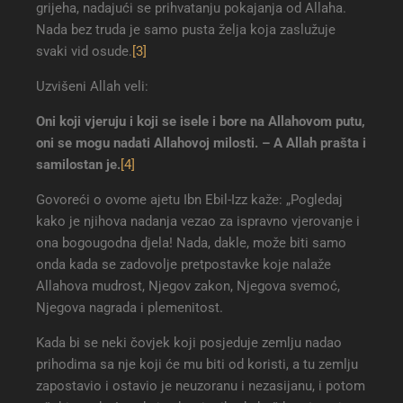
grijeha, nadajući se prihvatanju pokajanja od Allaha.
Nada bez truda je samo pusta želja koja zaslužuje
svaki vid osude.
[3]
Uzvišeni Allah veli:
Oni koji vjeruju i koji se isele i bore na Allahovom putu,
oni se mogu nadati Allahovoj milosti. – A Allah prašta i
samilostan je
.
[4]
Govoreći o ovome ajetu Ibn Ebil-Izz kaže: „Pogledaj
kako je njihova nadanja vezao za ispravno vjerovanje i
ona bogougodna djela! Nada, dakle, može biti samo
onda kada se zadovolje pretpostavke koje nalaže
Allahova mudrost, Njegov zakon, Njegova svemoć,
Njegova nagrada i plemenitost.
Kada bi se neki čovjek koji posjeduje zemlju nadao
prihodima sa nje koji će mu biti od koristi, a tu zemlju
zapostavio i ostavio je neuzoranu i nezasijanu, i potom