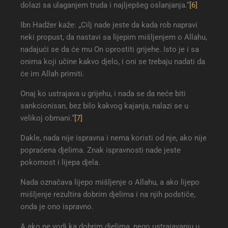
dolazi sa ulaganjem truda i najljepšeg oslanjanja.“
[6]
Ibn Hadžer kaže: „Cilj nade jeste da kada rob napravi
neki propust, da nastavi sa lijepim mišljenjem o Allahu,
nadajući se da će mu On oprostiti grijehe. Isto je i sa
onima koji učine kakvo djelo, i oni se trebaju nadati da
će im Allah primiti.
Onaj ko ustrajava u grijehu, i nada se da neće biti
sankcionisan, bez bilo kakvog kajanja, nalazi se u
velikoj obmani.“
[7]
Dakle, nada nije ispravna i nema koristi od nje, ako nije
popraćena djelima. Znak ispravnosti nade jeste
pokornost i lijepa djela.
Nada označava lijepo mišljenje o Allahu, a ako lijepo
mišljenje rezultira dobrim djelima i na njih podstiče,
onda je ono ispravno.
A ako ne vodi ka dobrim djelima, nego ustrajavanju u