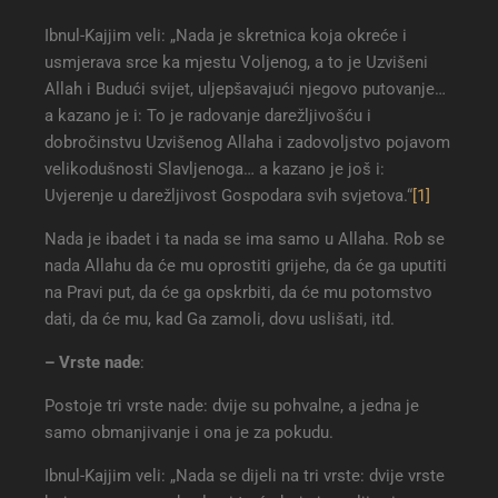
Ibnul-Kajjim veli: „Nada je skretnica koja okreće i
usmjerava srce ka mjestu Voljenog, a to je Uzvišeni
Allah i Budući svijet, uljepšavajući njegovo putovanje…
a kazano je i: To je radovanje darežljivošću i
dobročinstvu Uzvišenog Allaha i zadovoljstvo pojavom
velikodušnosti Slavljenoga… a kazano je još i:
Uvjerenje u darežljivost Gospodara svih svjetova.“
[1]
Nada je ibadet i ta nada se ima samo u Allaha. Rob se
nada Allahu da će mu oprostiti grijehe, da će ga uputiti
na Pravi put, da će ga opskrbiti, da će mu potomstvo
dati, da će mu, kad Ga zamoli, dovu uslišati, itd.
– Vrste nade
:
Postoje tri vrste nade: dvije su pohvalne, a jedna je
samo obmanjivanje i ona je za pokudu.
Ibnul-Kajjim veli: „Nada se dijeli na tri vrste: dvije vrste