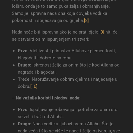
lošim, onda je to samo puka želja i obmanjivanje.
Samo je ispravna nada ona koja čovjeka vodi ka
pokornosti i sprječava ga od grijeha.
[8]
Nada neće biti ispravna ako je ne prati djelo,
[9]
niti će
se ostvariti osim ispunjenjem tri stvari:
Prvo
: Vidljivost i prisustvo Allahove plemenitosti,
blagodati i dobrote na robu.
Drugo
: Iskrenost želje za onim što je kod Allaha od
nagrada i blagodati.
Treće
: Naoružavanje dobrim djelima i natjecanje u
dobru.
[10]
– Najvažnije koristi i plodovi nade
:
Prvo
: Ispoljavanje robovanja i potrebe za onim što
se želi i traži od Allaha.
Drugo
: Nada vodi ka ljubavi prema Allahu. Što je
nada veća i što se više te nade i želje ostvaruju, sve