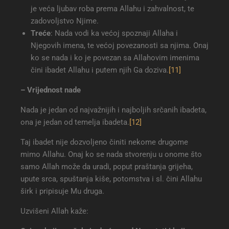
je veća ljubav roba prema Allahu i zahvalnost, te
zadovoljstvo Njime.
Treće
: Nada vodi ka većoj spoznaji Allaha i
Njegovih imena, te većoj povezanosti sa njima. Onaj
ko se nada i ko je povezan sa Allahovim imenima
čini ibadet Allahu i putem njih Ga doziva.
[11]
– Vrijednost nade
Nada je jedan od najvažnijih i najboljih srčanih ibadeta,
ona je jedan od temelja ibadeta.
[12]
Taj ibadet nije dozvoljeno činiti nekome drugome
mimo Allahu. Onaj ko se nada stvorenju u onome što
samo Allah može da uradi, poput praštanja grijeha,
upute srca, spuštanja kiše, potomstva i sl. čini Allahu
širk i pripisuje Mu druga.
Uzvišeni Allah kaže: