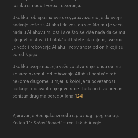
razliku između Tvorca i stvorenja.
Ukoliko rob spozna sve ono, „obaveza mu je da svoje
nadanje veže za Allaha i da zna, da sve što mu je veća
nada u Allahovu milost i sve što se više nada da će mu
njegovi poslovi biti olakšani i štete uklonjene, sve mu
je veće i robovanje Allahu i neovisnost od onih koji su
pored Njega.
Ukoliko svoje nadanje veže za stvorenje, onda će mu
se srce okrenuti od robovanja Allahu i postaće rob
nekome drugome, u mjeri u kojoj je ta povezanost i
nadanje obuhvatilo njegovo srce. Tada on biva predan i
ponizan drugima pored Allaha.“
[24]
Vjerovanje Bošnjaka između ispravnog i pogrešnog;
Knjiga 11:
Srčani ibadeti
– mr. Jakub Alagić