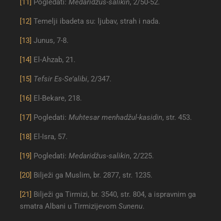
[11]
Pogledati:
Medaridžus-salikin
, 2/50-52.
[12]
Temelji ibadeta su: ljubav, strah i nada.
[13]
Junus, 7-8.
[14]
El-Ahzab, 21.
[15]
Tefsir Es-Se’alibi
, 2/347.
[16]
El-Bekare, 218.
[17]
Pogledati:
Muhtesar menhadžul-kasidin
, str. 453.
[18]
El-Isra, 57.
[19]
Pogledati:
Medaridžus-salikin
, 2/225.
[20]
Bilježi ga Muslim, br. 2877, str. 1235.
[21]
Bilježi ga Tirmizi, br. 3540, str. 804, a ispravnim ga
smatra Albani u Tirmizijevom
Sunenu
.