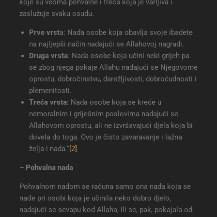
koje su veoma pohvalne i treća koja je varljiva i
zaslužuje svaku osudu.
Prve vrst
a: Nada osobe koja obavlja svoje ibadete
na najljepši način nadajući se Allahovoj nagradi.
Druga vrsta
: Nada osobe koja učini neki grijeh pa
se zbog njega pokaje Allahu nadajući se Njegovome
oprostu, dobročinstvu, darežljivosti, dobroćudnosti i
plemenitosti.
Treća vrsta:
Nada osobe koja se kreće u
nemoralnim i griješnim poslovima nadajući se
Allahovom oprostu, ali ne izvršavajući djela koja bi
dovela do toga. Ovo je čisto zavaravanje i lažna
želja i nada.“
[2]
– Pohvalna nada
Pohvalnom nadom se računa samo ona nada koja se
nađe pri osobi koja je učinila neko dobro djelo,
nadajući se sevapu kod Allaha, ili se, pak, pokajala od