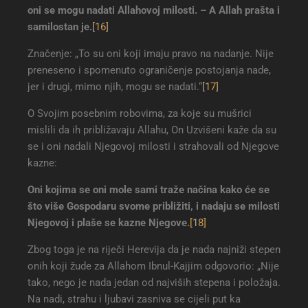
oni se mogu nadati Allahovoj milosti. – A Allah prašta i
samilostan je
.
[16]
Značenje: „To su oni koji imaju pravo na nadanje. Nije
preneseno i spomenuto ograničenje postojanja nade,
jer i drugi, mimo njih, mogu se nadati.“
[17]
O Svojim posebnim robovima, za koje su mušrici
mislili da ih približavaju Allahu, On Uzvišeni kaže da su
se i oni nadali Njegovoj milosti i strahovali od Njegove
kazne:
Oni kojima se oni mole sami traže načina kako će se
što više Gospodaru svome približiti, i nadaju se milosti
Njegovoj i plaše se kazne Njegove
.
[18]
Zbog toga je na riječi Herevija da je nada najniži stepen
onih koji žude za Allahom Ibnul-Kajjim odgovorio: „Nije
tako, nego je nada jedan od najviših stepena i položaja.
Na nadi, strahu i ljubavi zasniva se cijeli put ka