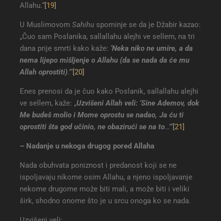
Allahu.“
[19]
U Muslimovom
Sahihu
spominje se da je Džabir kazao:
„Čuo sam Poslanika, sallallahu alejhi ve sellem, na tri
dana prije smrti kako kaže:
‘Neka niko ne umire, a da
nema lijepo mišljenje o Allahu (da se nada da će mu
Allah oprostiti)
.’“
[20]
Enes prenosi da je čuo kako Poslanik, sallallahu alejhi
ve sellem, kaže: „
Uzvišeni Allah veli: ‘Sine Ademov, dok
Me budeš molio i Mome oprostu se nadao, Ja ću ti
oprostiti šta god učinio, ne obazirući se na to
…’“
[21]
– Nadanje u nekoga drugog pored Allaha
Nada obuhvata poniznost i predanost koji se ne
ispoljavaju nikome osim Allahu, a njeno ispoljavanje
nekome drugome može biti mali, a može biti i veliki
širk, shodno onome što je u srcu onoga ko se nada.
Uzvišeni veli: